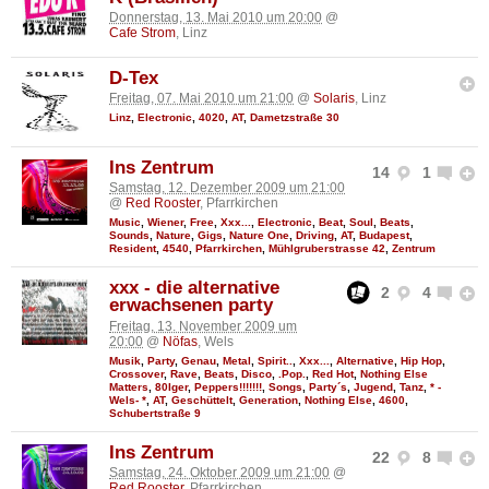
Donnerstag, 13. Mai 2010 um 20:00
@
Cafe Strom
, Linz
D-Tex
Freitag, 07. Mai 2010 um 21:00
@
Solaris
, Linz
Linz
,
Electronic
,
4020
,
AT
,
Dametzstraße 30
Ins Zentrum
14
1
Samstag, 12. Dezember 2009 um 21:00
@
Red Rooster
, Pfarrkirchen
Music
,
Wiener
,
Free
,
Xxx...
,
Electronic
,
Beat
,
Soul
,
Beats
,
Sounds
,
Nature
,
Gigs
,
Nature One
,
Driving
,
AT
,
Budapest
,
Resident
,
4540
,
Pfarrkirchen
,
Mühlgruberstrasse 42
,
Zentrum
xxx - die alternative
2
4
erwachsenen party
Freitag, 13. November 2009 um
20:00
@
Nöfas
, Wels
Musik
,
Party
,
Genau
,
Metal
,
Spirit..
,
Xxx...
,
Alternative
,
Hip Hop
,
Crossover
,
Rave
,
Beats
,
Disco
,
.Pop.
,
Red Hot
,
Nothing Else
Matters
,
80Iger
,
Peppers!!!!!!!
,
Songs
,
Party´s
,
Jugend
,
Tanz
,
* -
Wels- *
,
AT
,
Geschüttelt
,
Generation
,
Nothing Else
,
4600
,
Schubertstraße 9
Ins Zentrum
22
8
Samstag, 24. Oktober 2009 um 21:00
@
Red Rooster
, Pfarrkirchen