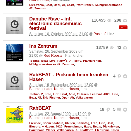
Electronic
,
Beat
,
Betti
,
AT
,
4540
,
Pfarrkirchen
,
Mühlgruberstrasse
42
,
Zentrum
Danube Rave - int.
110455
298
electronic dancemusic
festival
Samstag, 10. Oktober 2009 um 21:00
@
Posthof
, Linz
Ins Zentrum
13789
42
Samstag, 26. September 2009 um
21:00
@
Red Rooster
, Pfarrkirchen
Techno
,
Beat
,
Live
,
Party´s
,
AT
,
4540
,
Pfarrkirchen
,
Mühlgruberstrasse 42
,
Zentrum
,
RabBEAT - Picknick beim kranken
4
Hasen
Samstag, 19. September 2009 um 12:00
@
Baumhaus des Kranken Hasen
, Linz
Techno
,
2
,
Free
,
Linz
,
Beat
,
Acid
,
♥ Hasen
,
Festival
,
4020
,
Eric
,
Buzz
,
AT
,
Eric Fischer
,
Open Air
,
Volksgarten
RabBEAT
18
5
Samstag, 22. August 2009 um 12:00
@
Baumhaus des Kranken Hasen
, Linz
Freunde
,
Sonnenschein
,
Chillen
,
Samstag
,
Free
,
Linz
,
Beat
,
Electric
,
♥ Hasen
,
4020
,
Freundinnen
,
Hase
,
Beats
,
Picknicken
,
Baumhaus
,
Wetter
,
Volksgarten
,
AT
,
Plattform
,
Electronic
,
Open