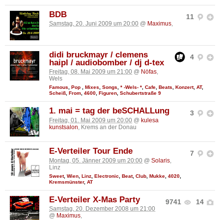
BDB
11
Samstag, 20. Juni 2009 um 20:00
@
Maximus
,
didi bruckmayr / clemens
4
haipl / audiobomber / dj d-tex
Freitag, 08. Mai 2009 um 21:00
@
Nöfas
,
Wels
Famous
,
Pop
,
Mixes
,
Songs
,
* -Wels- *
,
Cafe
,
Beats
,
Konzert
,
AT
,
Scheiß
,
From
,
4600
,
Figuren
,
Schubertstraße 9
1. mai = tag der beSCHALLung
3
Freitag, 01. Mai 2009 um 20:00
@
kulesa
kunstsalon
, Krems an der Donau
E-Verteiler Tour Ende
7
Montag, 05. Jänner 2009 um 20:00
@
Solaris
,
Linz
Sweet
,
Wien
,
Linz
,
Electronic
,
Beat
,
Club
,
Mukke
,
4020
,
Kremsmünster
,
AT
E-Verteiler X-Mas Party
9741
14
Samstag, 20. Dezember 2008 um 21:00
@
Maximus
,