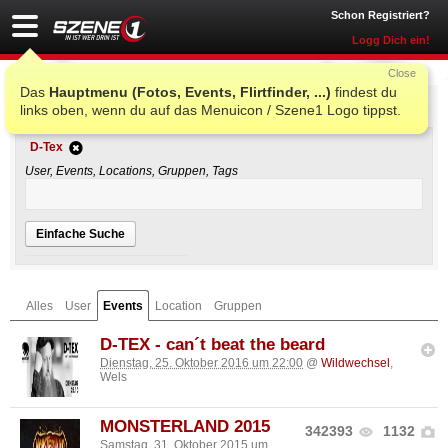
Schon Registriert?
Logg Dich ein!
Close
Das
Hauptmenu (Fotos, Events, Flirtfinder, ...)
findest du
Einfache Suche
links oben, wenn du auf das Menuicon / Szene1 Logo tippst.
D-Tex
User, Events, Locations, Gruppen, Tags
Einfache Suche
Alles
User
Events
Location
Gruppen
D-TEX - can´t beat the beard
Dienstag, 25. Oktober 2016 um 22:00
@
Wildwechsel
,
Wels
MONSTERLAND 2015
342393
1132
Samstag, 31. Oktober 2015 um