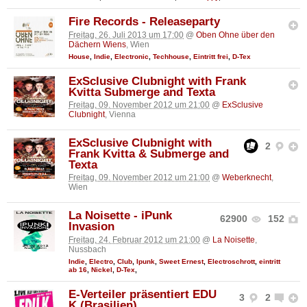
Fire Records - Releaseparty
Freitag, 26. Juli 2013 um 17:00
@
Oben Ohne über den
Dächern Wiens
, Wien
House
,
Indie
,
Electronic
,
Techhouse
,
Eintritt frei
,
D-Tex
ExSclusive Clubnight with Frank
Kvitta Submerge and Texta
Freitag, 09. November 2012 um 21:00
@
ExSclusive
Clubnight
, Vienna
ExSclusive Clubnight with
2
Frank Kvitta & Submerge and
Texta
Freitag, 09. November 2012 um 21:00
@
Weberknecht
,
Wien
La Noisette - iPunk
62900
152
Invasion
Freitag, 24. Februar 2012 um 21:00
@
La Noisette
,
Nussbach
Indie
,
Electro
,
Club
,
Ipunk
,
Sweet Ernest
,
Electroschrott
,
eintritt
ab 16
,
Nickel
,
D-Tex
,
E-Verteiler präsentiert EDU
3
2
K (Brasilien)