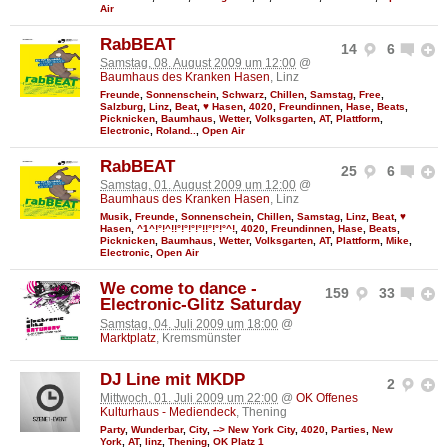
Air
RabBEAT
14
6
Samstag, 08. August 2009 um 12:00
@
Baumhaus des Kranken Hasen
, Linz
Freunde
,
Sonnenschein
,
Schwarz
,
Chillen
,
Samstag
,
Free
,
Salzburg
,
Linz
,
Beat
,
♥ Hasen
,
4020
,
Freundinnen
,
Hase
,
Beats
,
Picknicken
,
Baumhaus
,
Wetter
,
Volksgarten
,
AT
,
Plattform
,
Electronic
,
Roland..
,
Open Air
RabBEAT
25
6
Samstag, 01. August 2009 um 12:00
@
Baumhaus des Kranken Hasen
, Linz
Musik
,
Freunde
,
Sonnenschein
,
Chillen
,
Samstag
,
Linz
,
Beat
,
♥
Hasen
,
^1^!°!^!!°!°!°!°!!°!°!°^!
,
4020
,
Freundinnen
,
Hase
,
Beats
,
Picknicken
,
Baumhaus
,
Wetter
,
Volksgarten
,
AT
,
Plattform
,
Mike
,
Electronic
,
Open Air
We come to dance -
159
33
Electronic-Glitz Saturday
Samstag, 04. Juli 2009 um 18:00
@
Marktplatz
, Kremsmünster
DJ Line mit MKDP
2
Mittwoch, 01. Juli 2009 um 22:00
@
OK Offenes
Kulturhaus - Mediendeck
, Thening
Party
,
Wunderbar
,
City
,
--> New York City
,
4020
,
Parties
,
New
York
,
AT
,
linz
,
Thening
,
OK Platz 1