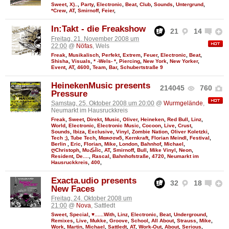
Sweet
,
X)..
,
Party
,
Electronic
,
Beat
,
Club
,
Sounds
,
Untergrund
,
*Crew
,
AT
,
Smirnoff
,
Feier
,
In:Takt - die Freakshow
21
14
Freitag, 21. November 2008 um
22:00
@
Nöfas
, Wels
Freak
,
Musikalisch
,
Perfekt
,
Extrem
,
Feuer
,
Electronic
,
Beat
,
Shisha
,
Visuals
,
* -Wels- *
,
Piercing
,
New York
,
New Yorker
,
Event
,
AT
,
4600
,
Team
,
Bar
,
Schubertstraße 9
HeinekenMusic presents
214045
760
Pressure
Samstag, 25. Oktober 2008 um 20:00
@
Wurmgelände
,
Neumarkt im Hausruckkreis
Freak
,
Sweet
,
Direkt
,
Music
,
Oliver
,
Heineken
,
Red Bull
,
Linz
,
World
,
Electronic
,
Electronic Music
,
Cocoon
,
Live
,
Crust
,
Sounds
,
Ibiza
,
Exclusive
,
Vinyl
,
Zombie Nation
,
Oliver Koletzki
,
Tech ;)
,
Tube Tech
,
Мαяσσи5
,
Kernkraft
,
Florian Meindl
,
Festival
,
Berlin
,
Eric
,
Florian
,
Mike
,
London
,
Bahnhof
,
Michael
,
ღChristoph
,
MυڪĪīc
,
AT
,
Smirnoff
,
Bull
,
Mike Vinyl
,
Neon
,
Resident
,
De....
,
Rascal
,
Bahnhofstraße
,
4720
,
Neumarkt im
Hausruckkreis
,
400
,
Exacta.udio presents
32
18
New Faces
Freitag, 24. Oktober 2008 um
21:00
@
Nova
, Sattledt
Sweet
,
Special
,
♥......With
,
Linz
,
Electronic
,
Beat
,
Underground
,
Remixes
,
Live
,
Mukke
,
Groove
,
School
,
All About
,
Strauss
,
Mike
,
Work
,
Martin
,
Michael
,
Sattledt
,
AT
,
Work-Out
,
About
,
Serious
,