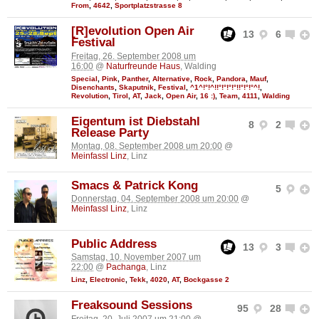
From
,
4642
,
Sportplatzstrasse 8
[R]evolution Open Air
13
6
Festival
Freitag, 26. September 2008 um
16:00
@
Naturfreunde Haus
, Walding
Special
,
Pink
,
Panther
,
Alternative
,
Rock
,
Pandora
,
Mauf
,
Disenchants
,
Skaputnik
,
Festival
,
^1^!°!^!!°!°!°!°!!°!°!°^!
,
Revolution
,
Tirol
,
AT
,
Jack
,
Open Air
,
16 :)
,
Team
,
4111
,
Walding
Eigentum ist Diebstahl
8
2
Release Party
Montag, 08. September 2008 um 20:00
@
Meinfassl Linz
, Linz
Smacs & Patrick Kong
5
Donnerstag, 04. September 2008 um 20:00
@
Meinfassl Linz
, Linz
Public Address
13
3
Samstag, 10. November 2007 um
22:00
@
Pachanga
, Linz
Linz
,
Electronic
,
Tekk
,
4020
,
AT
,
Bockgasse 2
Freaksound Sessions
95
28
Freitag, 20. Juli 2007 um 21:00
@