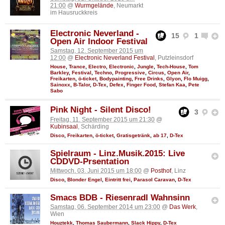
21:00
@
Wurmgelände
, Neumarkt
im Hausruckkreis
Electronic Neverland -
15
1
Open Air Indoor Festival
Samstag, 12. September 2015 um
12:00
@
Electronic Neverland Festival
, Putzleinsdorf
House
,
Trance
,
Electro
,
Electronic
,
Jungle
,
Tech-House
,
Tom
Barkley
,
Festival
,
Techno
,
Progressive
,
Circus
,
Open Air
,
Freikarten
,
ö-ticket
,
Bodypainting
,
Free Drinks
,
Glyon
,
Flo Muigg
,
Sainoxx
,
B-Talor
,
D-Tex
,
Defex
,
Finger Food
,
Stefan Kaa
,
Pete
Sabo
Pink Night - Silent Disco!
3
Freitag, 11. September 2015 um 21:30
@
Kubinsaal
, Schärding
Disco
,
Freikarten
,
ö-ticket
,
Gratisgetränk
,
ab 17
,
D-Tex
Spielraum - Linz.Musik.2015: Live
CDDVD-Prsentation
Mittwoch, 03. Juni 2015 um 18:00
@
Posthof
, Linz
Disco
,
Blonder Engel
,
Eintritt frei
,
Parasol Caravan
,
D-Tex
Smacs BDB - Riesenradl Wahnsinn
Samstag, 06. September 2014 um 23:00
@
Das Werk
,
Wien
Houztekk
,
Thomas Saubermann
,
Slack Hippy
,
D-Tex