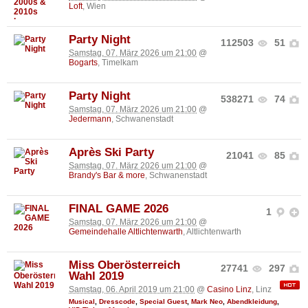
Loft
, Wien
Party Night
112503
51
Samstag, 07. März 2026 um 21:00
@
Bogarts
, Timelkam
Party Night
538271
74
Samstag, 07. März 2026 um 21:00
@
Jedermann
, Schwanenstadt
Après Ski Party
21041
85
Samstag, 07. März 2026 um 21:00
@
Brandy's Bar & more
, Schwanenstadt
FINAL GAME 2026
1
Samstag, 07. März 2026 um 21:00
@
Gemeindehalle Altlichtenwarth
, Altlichtenwarth
Miss Oberösterreich
27741
297
Wahl 2019
Samstag, 06. April 2019 um 21:00
@
Casino Linz
, Linz
Musical
,
Dresscode
,
Special Guest
,
Mark Neo
,
Abendkleidung
,