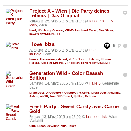
Project X - Wien | Die Party deines
Lebens | Das Original
Mittwoch, 25. März 2015 um 21:00
@
Rinderhallen St.
Marx
, Wien
Hard
,
Hüpfburg
,
Contest
,
VIP-Ticket
,
Hard Facts
,
Fire Show
,
poweredbyKRONEHIT
I love Ibiza
5
Samstag, 21. März 2015 um 22:00
@
Dom
im Berg
, Graz
House
,
Freikarten
,
ö-ticket
,
ab 15
,
Tour
,
Jubiläum
,
Florian
Hereno
,
Special Effects
,
VIP-Ticket
,
poweredbyKRONEHIT
Generation Wild - Color Baaash
Edition
Samstag, 14. März 2015 um 21:00
@
Halle B
, Gemeinde
Baden
Dj Selecta
,
Dj Observer
,
Observer
,
♣Jam♣
,
Dresscode
,
gewinne
,
X-Jam
,
ab 16
,
Tour
,
VIP-Ticket
,
Dj One
,
Selecta
Fresh Party - Sweet Candy avec Carrie
Gold
Freitag, 13. März 2015 um 23:00
@
lutz - der club
, Wien -
Mariahilf
Club
,
Disco
,
gewinne
,
VIP-Ticket