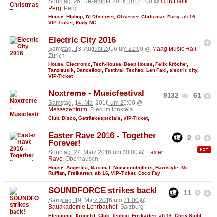
Sonntag, 25. Dezember 2016 um 21:00
@
ÖTB Halle
Perg
, Perg
House
,
Hiphop
,
Dj Observer
,
Observer
,
Christmas Party
,
ab 16
,
VIP-Ticket
,
Rudy MC
,
Electric City 2016
Samstag, 13. August 2016 um 22:00
@
Maag Music Hall
,
Zürich
House
,
Electronic
,
Tech-House
,
Deep House
,
Felix Kröcher
,
Tanzmusik
,
Dancefloor
,
Festival
,
Techno
,
Len Faki
,
electric city
,
VIP-Ticket
Noxtreme - Musicfestival
9132
61
Samstag, 14. Mai 2016 um 20:00
@
Messezentrum
, Ried im Innkreis
Club
,
Disco
,
Getränkespecials
,
VIP-Ticket
,
Easter Rave 2016 - Together
2
Forever!
Sonntag, 27. März 2016 um 20:00
@
Easter
Rave
, Oberhausen
House
,
Angerfist
,
Maximal
,
Noisecontrollers
,
Hardstyle
,
Mc
Ruffian
,
Freikarten
,
ab 16
,
VIP-Ticket
,
Coco Fay
SOUNDFORCE strikes back!
11
Samstag, 19. März 2016 um 21:00
@
Bauakademie Lehrbauhof
, Salzburg
Electronic
,
Kronehit
,
Club
,
Techno
,
Freikarten
,
ab 16
,
Chris Stohl
,