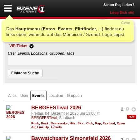
Schon Registriert?
Logg Dich ein!
Close
Das
Hauptmenu (Fotos, Events, Flirtfinder, ...)
findest du
Einfache Suche
links oben, wenn du auf das Menuicon / Szene1 Logo tippst.
VIP-Ticket
User, Events, Locations, Gruppen, Tags
Einfache Suche
Alles
User
Events
Location
Gruppen
BERGFESTival 2026
2
Freitag, 04. Dezember 2026 um 13:00
@
BERGFESTival
, Saalbach
Punk
,
Rock
,
Beatsteaks
,
Hits
,
Ska
,
Club
,
Rap
,
Festival
,
Open
Air
,
Line Up
,
Tickets
Baywatchparty Simonsfeld 2026
2