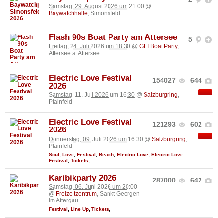
Samstag, 29. August 2026 um 21:00
@
Baywatchhalle
, Simonsfeld
Flash 90s Boat Party am Attersee
5
Freitag, 24. Juli 2026 um 18:30
@
GEI Boat Party
,
Attersee a. Attersee
Electric Love Festival
154027
644
2026
Samstag, 11. Juli 2026 um 16:30
@
Salzburgring
,
Plainfeld
Electric Love Festival
121293
602
2026
Donnerstag, 09. Juli 2026 um 16:30
@
Salzburgring
,
Plainfeld
Soul
,
Love
,
Festival
,
Beach
,
Electric Love
,
Electric Love
Festival
,
Tickets
,
Karibikparty 2026
287000
642
Samstag, 06. Juni 2026 um 20:00
@
Freizeitzentrum
, Sankt Georgen
im Attergau
Festival
,
Line Up
,
Tickets
,