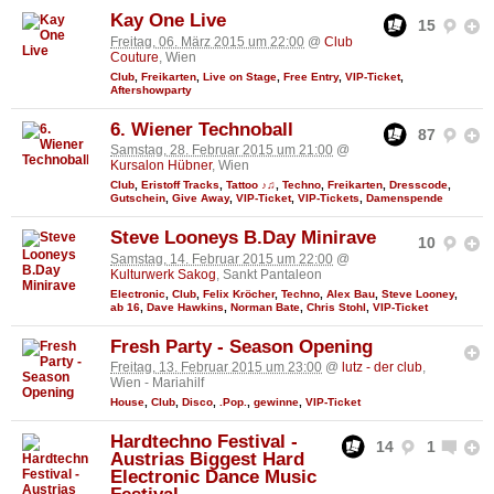
Kay One Live
15
Freitag, 06. März 2015 um 22:00
@
Club
Couture
, Wien
Club
,
Freikarten
,
Live on Stage
,
Free Entry
,
VIP-Ticket
,
Aftershowparty
6. Wiener Technoball
87
Samstag, 28. Februar 2015 um 21:00
@
Kursalon Hübner
, Wien
Club
,
Eristoff Tracks
,
Tattoo ♪♫
,
Techno
,
Freikarten
,
Dresscode
,
Gutschein
,
Give Away
,
VIP-Ticket
,
VIP-Tickets
,
Damenspende
Steve Looneys B.Day Minirave
10
Samstag, 14. Februar 2015 um 22:00
@
Kulturwerk Sakog
, Sankt Pantaleon
Electronic
,
Club
,
Felix Kröcher
,
Techno
,
Alex Bau
,
Steve Looney
,
ab 16
,
Dave Hawkins
,
Norman Bate
,
Chris Stohl
,
VIP-Ticket
Fresh Party - Season Opening
Freitag, 13. Februar 2015 um 23:00
@
lutz - der club
,
Wien - Mariahilf
House
,
Club
,
Disco
,
.Pop.
,
gewinne
,
VIP-Ticket
Hardtechno Festival -
14
1
Austrias Biggest Hard
Electronic Dance Music