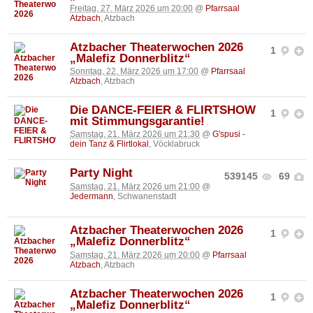
Freitag, 27. März 2026 um 20:00
@
Pfarrsaal
Atzbach
, Atzbach
Atzbacher Theaterwochen 2026
1
„Malefiz Donnerblitz“
Sonntag, 22. März 2026 um 17:00
@
Pfarrsaal
Atzbach
, Atzbach
Die DANCE-FEIER & FLIRTSHOW
1
mit Stimmungsgarantie!
Samstag, 21. März 2026 um 21:30
@
G'spusi -
dein Tanz & Flirtlokal
, Vöcklabruck
Party Night
539145
69
Samstag, 21. März 2026 um 21:00
@
Jedermann
, Schwanenstadt
Atzbacher Theaterwochen 2026
1
„Malefiz Donnerblitz“
Samstag, 21. März 2026 um 20:00
@
Pfarrsaal
Atzbach
, Atzbach
Atzbacher Theaterwochen 2026
1
„Malefiz Donnerblitz“