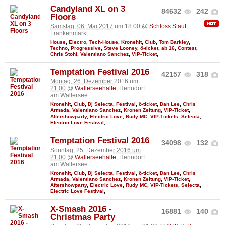
Candyland XL on 3
84632
242
Floors
Samstag, 06. Mai 2017 um 18:00
@
Schloss Stauf
,
Frankenmarkt
House
,
Electro
,
Tech-House
,
Kronehit
,
Club
,
Tom Barkley
,
Techno
,
Progressive
,
Steve Looney
,
ö-ticket
,
ab 16
,
Contest
,
Chris Stohl
,
Valentiano Sanchez
,
VIP-Ticket
,
Temptation Festival 2016
42157
318
Montag, 26. Dezember 2016 um
21:00
@
Wallerseehalle
, Henndorf
am Wallersee
Kronehit
,
Club
,
Dj Selecta
,
Festival
,
ö-ticket
,
Dan Lee
,
Chris
Armada
,
Valentiano Sanchez
,
Kronen Zeitung
,
VIP-Ticket
,
Aftershowparty
,
Electric Love
,
Rudy MC
,
VIP-Tickets
,
Selecta
,
Electric Love Festival
,
Temptation Festival 2016
34098
132
Sonntag, 25. Dezember 2016 um
21:00
@
Wallerseehalle
, Henndorf
am Wallersee
Kronehit
,
Club
,
Dj Selecta
,
Festival
,
ö-ticket
,
Dan Lee
,
Chris
Armada
,
Valentiano Sanchez
,
Kronen Zeitung
,
VIP-Ticket
,
Aftershowparty
,
Electric Love
,
Rudy MC
,
VIP-Tickets
,
Selecta
,
Electric Love Festival
,
X-Smash 2016 -
16881
140
Christmas Party