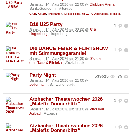
Samstag, 14. März 2026 um 22:00
@
Clubbing Arena
,
Sankt Georgen im Attergau
Club
,
Ab 18
,
Freikarten
,
Dresscode
,
ab 16
,
Gutscheine
,
Tickets
,
B10 Ü25 Party
1
Samstag, 14. März 2026 um 22:00
@
B10
Hagenberg
, Hagenberg
Die DANCE-FEIER & FLIRTSHOW
1
mit Stimmungsgarantie!
Samstag, 14. März 2026 um 21:30
@
G'spusi -
dein Tanz & Flirtlokal
, Vöcklabruck
Party Night
539525
75
Samstag, 14. März 2026 um 21:00
@
Jedermann
, Schwanenstadt
Atzbacher Theaterwochen 2026
1
„Malefiz Donnerblitz“
Samstag, 14. März 2026 um 20:00
@
Pfarrsaal
Atzbach
, Atzbach
Atzbacher Theaterwochen 2026
1
„Malefiz Donnerblitz“