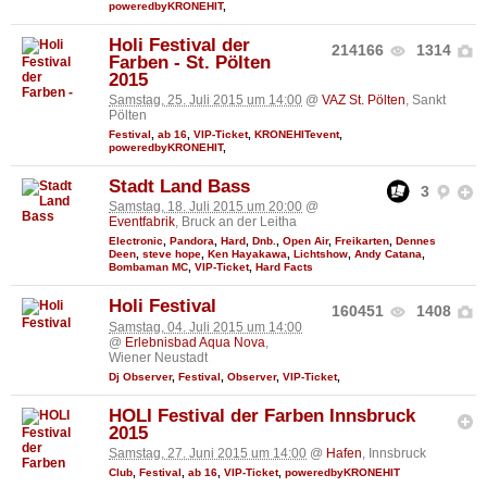
poweredbyKRONEHIT
,
Holi Festival der
214166
1314
Farben - St. Pölten
2015
Samstag, 25. Juli 2015 um 14:00
@
VAZ St. Pölten
, Sankt
Pölten
Festival
,
ab 16
,
VIP-Ticket
,
KRONEHITevent
,
poweredbyKRONEHIT
,
Stadt Land Bass
3
Samstag, 18. Juli 2015 um 20:00
@
Eventfabrik
, Bruck an der Leitha
Electronic
,
Pandora
,
Hard
,
Dnb.
,
Open Air
,
Freikarten
,
Dennes
Deen
,
steve hope
,
Ken Hayakawa
,
Lichtshow
,
Andy Catana
,
Bombaman MC
,
VIP-Ticket
,
Hard Facts
Holi Festival
160451
1408
Samstag, 04. Juli 2015 um 14:00
@
Erlebnisbad Aqua Nova
,
Wiener Neustadt
Dj Observer
,
Festival
,
Observer
,
VIP-Ticket
,
HOLI Festival der Farben Innsbruck
2015
Samstag, 27. Juni 2015 um 14:00
@
Hafen
, Innsbruck
Club
,
Festival
,
ab 16
,
VIP-Ticket
,
poweredbyKRONEHIT