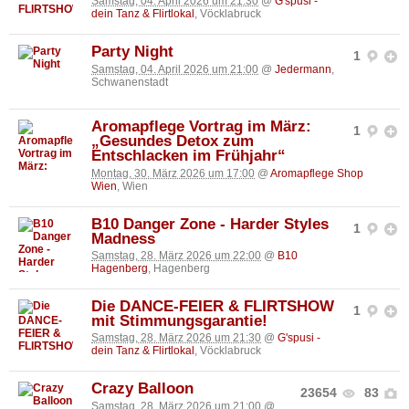
Samstag, 04. April 2026 um 21:30
@
G'spusi -
dein Tanz & Flirtlokal
, Vöcklabruck
Party Night
1
Samstag, 04. April 2026 um 21:00
@
Jedermann
,
Schwanenstadt
Aromapflege Vortrag im März:
1
„Gesundes Detox zum
Entschlacken im Frühjahr“
Montag, 30. März 2026 um 17:00
@
Aromapflege Shop
Wien
, Wien
B10 Danger Zone - Harder Styles
1
Madness
Samstag, 28. März 2026 um 22:00
@
B10
Hagenberg
, Hagenberg
Die DANCE-FEIER & FLIRTSHOW
1
mit Stimmungsgarantie!
Samstag, 28. März 2026 um 21:30
@
G'spusi -
dein Tanz & Flirtlokal
, Vöcklabruck
Crazy Balloon
23654
83
Samstag, 28. März 2026 um 21:00
@