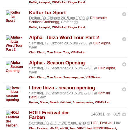
Buffet
,
kamptal
,
VIP-Ticket
,
Finger Food
Kultur für Sport
Freitag, 30. Oktober 2015 um 19:00
@
Reitschule
Schloss Grafenegg
, Grafenegg
Buffet
,
kamptal
,
VIP-Ticket
,
Finger Food
Alpha - Ibiza Word Tour Part 2
Samstag, 17. Oktober 2015 um 22:00
@
Club Alpha
,
Wien
Club
,
Disco
,
Tom Snow
,
Tour
,
VIP-Ticket
Alpha - Season Opening
Samstag, 05. September 2015 um 22:00
@
Club Alpha
,
Wien
Club
,
Disco
,
Tom Snow
,
Sommerpause
,
VIP-Ticket
I love Ibiza - season opening
Samstag, 05. September 2015 um 22:00
@
Dom im
Berg
, Graz
House
,
Disco
,
Beach
,
ö-ticket
,
Sommerpause
,
VIP-Ticket
HOLI Festival der
146331
815
Farben
Samstag, 08. August 2015 um 14:00
@
HOLI Festival
, Linz
Club
,
Festival
,
Ab 18
,
ab 16
,
Tour
,
VIP-Ticket
,
KRONEHITevent
,