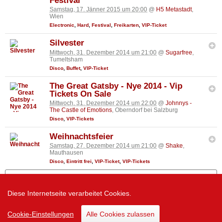
Festival
Samstag, 17. Jänner 2015 um 20:00
@
H5 Metastadt
,
Wien
Electronic
,
Hard
,
Festival
,
Freikarten
,
VIP-Ticket
Silvester
Mittwoch, 31. Dezember 2014 um 21:00
@
Sugarfree
,
Tumeltsham
Disco
,
Buffet
,
VIP-Ticket
The Great Gatsby - Nye 2014 - Vip
Tickets On Sale
Mittwoch, 31. Dezember 2014 um 22:00
@
Johnnys -
The Castle of Emotions
, Oberndorf bei Salzburg
Disco
,
VIP-Tickets
Weihnachtsfeier
Samstag, 27. Dezember 2014 um 21:00
@
Shake
,
Mauthausen
Disco
,
Eintritt frei
,
VIP-Ticket
,
VIP-Tickets
Mehr zeigen
Diese Internetseite verarbeitet Cookies.
Zur Desktop Version
Cookie-Einstellungen
Alle Cookies zulassen