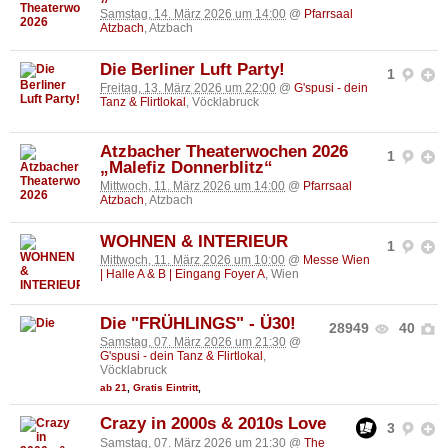
Samstag, 14. März 2026 um 14:00
@
Pfarrsaal
Atzbach
, Atzbach
Die Berliner Luft Party!
1
Freitag, 13. März 2026 um 22:00
@
G'spusi - dein
Tanz & Flirtlokal
, Vöcklabruck
Atzbacher Theaterwochen 2026
1
„Malefiz Donnerblitz“
Mittwoch, 11. März 2026 um 14:00
@
Pfarrsaal
Atzbach
, Atzbach
WOHNEN & INTERIEUR
1
Mittwoch, 11. März 2026 um 10:00
@
Messe Wien
| Halle A & B | Eingang Foyer A
, Wien
Die "FRÜHLINGS" - Ü30!
28949
40
Samstag, 07. März 2026 um 21:30
@
G'spusi - dein Tanz & Flirtlokal
,
Vöcklabruck
ab 21
,
Gratis Eintritt
,
Crazy in 2000s & 2010s Love
3
Samstag, 07. März 2026 um 21:30
@
The