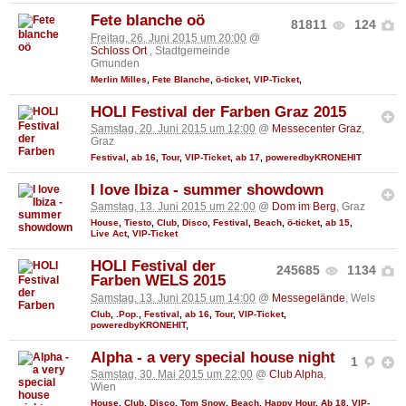
Fete blanche oö
81811
124
Freitag, 26. Juni 2015 um 20:00
@
Schloss Ort
, Stadtgemeinde
Gmunden
Merlin Milles
,
Fete Blanche
,
ö-ticket
,
VIP-Ticket
,
HOLI Festival der Farben Graz 2015
Samstag, 20. Juni 2015 um 12:00
@
Messecenter Graz
,
Graz
Festival
,
ab 16
,
Tour
,
VIP-Ticket
,
ab 17
,
poweredbyKRONEHIT
I love Ibiza - summer showdown
Samstag, 13. Juni 2015 um 22:00
@
Dom im Berg
, Graz
House
,
Tiesto
,
Club
,
Disco
,
Festival
,
Beach
,
ö-ticket
,
ab 15
,
Live Act
,
VIP-Ticket
HOLI Festival der
245685
1134
Farben WELS 2015
Samstag, 13. Juni 2015 um 14:00
@
Messegelände
, Wels
Club
,
.Pop.
,
Festival
,
ab 16
,
Tour
,
VIP-Ticket
,
poweredbyKRONEHIT
,
Alpha - a very special house night
1
Samstag, 30. Mai 2015 um 22:00
@
Club Alpha
,
Wien
House
,
Club
,
Disco
,
Tom Snow
,
Beach
,
Happy Hour
,
Ab 18
,
VIP-