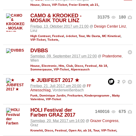
House
,
Disco
,
VIP-Ticket
,
Freier Eintritt
,
ab 21
,
CAMO & KROOKED -
31375
180
MOSAIK TOUR LINZ
Freitag, 13. Oktober 2017 um 21:00
@
Design Center Linz
,
Linz
High Contrast
,
Festival
,
ö-ticket
,
Tour
,
Mc Daxta
,
MC Kinetical
,
VIP-Ticket
,
Tickets
,
DVBBS
Samstag, 09. September 2017 um 22:00
@
Praterdome
,
Wien
House
,
Electronic
,
Hits
,
Club
,
Disco
,
Festival
,
Ab 18
,
Sommerpause
,
VIP-Ticket
,
Alpenrausch
★ JUBIFEST 2017 ★
2
Freitag, 21. Juli 2017 um 20:00
@
FF
Amesschlag
, Vorderweißenbach
Funk
,
Dominique Jardin
,
Freikarten
,
Kinderprogramm
,
Matty
Valentino
,
VIP-Ticket
HOLI Festival der
140016
675
Farben GRAZ 2017
Samstag, 20. Mai 2017 um 14:00
@
Grazer Congress
,
Graz
Kronehit
,
Disco
,
Festival
,
Open Air
,
ab 16
,
Tour
,
VIP-Ticket
,