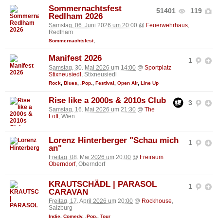
Sommernachtsfest
51401
119
Redlham 2026
Samstag, 06. Juni 2026 um 20:00
@
Feuerwehrhaus
,
Redlham
Sommernachtsfest
,
Manifest 2026
1
Samstag, 30. Mai 2026 um 14:00
@
Sportplatz
Stixneusiedl
, Stixneusiedl
Rock
,
Blues
,
.Pop.
,
Festival
,
Open Air
,
Line Up
Rise like a 2000s & 2010s Club
3
Samstag, 16. Mai 2026 um 21:30
@
The
Loft
, Wien
Lorenz Hinterberger "Schau mich
1
an"
Freitag, 08. Mai 2026 um 20:00
@
Freiraum
Oberndorf
, Oberndorf
KRAUTSCHÄDL | PARASOL
1
CARAVAN
Freitag, 17. April 2026 um 20:00
@
Rockhouse
,
Salzburg
Indie
,
Comedy
,
.Pop.
,
Tour