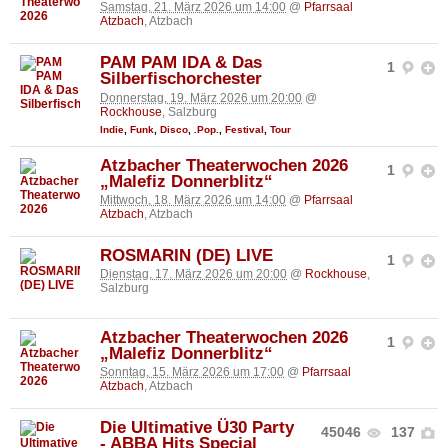
Samstag, 21. März 2026 um 14:00
@
Pfarrsaal
Atzbach
, Atzbach
PAM PAM IDA & Das
1
Silberfischorchester
Donnerstag, 19. März 2026 um 20:00
@
Rockhouse
, Salzburg
Indie
,
Funk
,
Disco
,
.Pop.
,
Festival
,
Tour
Atzbacher Theaterwochen 2026
1
„Malefiz Donnerblitz“
Mittwoch, 18. März 2026 um 14:00
@
Pfarrsaal
Atzbach
, Atzbach
ROSMARIN (DE) LIVE
1
Dienstag, 17. März 2026 um 20:00
@
Rockhouse
,
Salzburg
Atzbacher Theaterwochen 2026
1
„Malefiz Donnerblitz“
Sonntag, 15. März 2026 um 17:00
@
Pfarrsaal
Atzbach
, Atzbach
Die Ultimative Ü30 Party
45046
137
- ABBA Hits Special