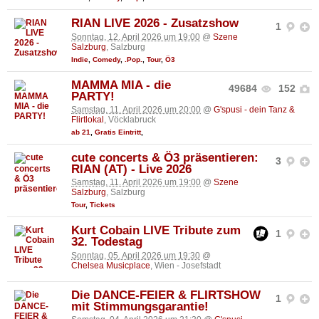
RIAN LIVE 2026 - Zusatzshow
1
Sonntag, 12. April 2026 um 19:00
@
Szene
Salzburg
, Salzburg
Indie
,
Comedy
,
.Pop.
,
Tour
,
Ö3
MAMMA MIA - die
49684
152
PARTY!
Samstag, 11. April 2026 um 20:00
@
G'spusi - dein Tanz &
Flirtlokal
, Vöcklabruck
ab 21
,
Gratis Eintritt
,
cute concerts & Ö3 präsentieren:
3
RIAN (AT) - Live 2026
Samstag, 11. April 2026 um 19:00
@
Szene
Salzburg
, Salzburg
Tour
,
Tickets
Kurt Cobain LIVE Tribute zum
1
32. Todestag
Sonntag, 05. April 2026 um 19:30
@
Chelsea Musicplace
, Wien - Josefstadt
Die DANCE-FEIER & FLIRTSHOW
1
mit Stimmungsgarantie!