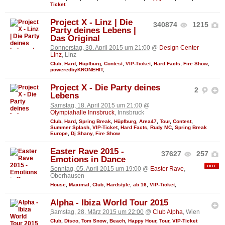
Ticket
Project X - Linz | Die
340874
1215
Party deines Lebens |
Das Original
Donnerstag, 30. April 2015 um 21:00
@
Design Center
Linz
, Linz
Club
,
Hard
,
Hüpfburg
,
Contest
,
VIP-Ticket
,
Hard Facts
,
Fire Show
,
poweredbyKRONEHIT
,
Project X - Die Party deines
2
Lebens
Samstag, 18. April 2015 um 21:00
@
Olympiahalle Innsbruck
, Innsbruck
Club
,
Hard
,
Spring Break
,
Hüpfburg
,
Area47
,
Tour
,
Contest
,
Summer Splash
,
VIP-Ticket
,
Hard Facts
,
Rudy MC
,
Spring Break
Europe
,
Dj Shany
,
Fire Show
Easter Rave 2015 -
37627
257
Emotions in Dance
Sonntag, 05. April 2015 um 19:00
@
Easter Rave
,
Oberhausen
House
,
Maximal
,
Club
,
Hardstyle
,
ab 16
,
VIP-Ticket
,
Alpha - Ibiza World Tour 2015
Samstag, 28. März 2015 um 22:00
@
Club Alpha
, Wien
Club
,
Disco
,
Tom Snow
,
Beach
,
Happy Hour
,
Tour
,
VIP-Ticket