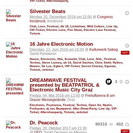
VIP-Ticket
,
Aftershowparty
,
Silvester Beats
Montag, 31. Dezember 2018 um 22:00
@
Congress
Innsbruck
, Innsbruck
Club
,
Love
,
Festival
,
Ab 18
,
Lichtshow
,
Wild Culture
,
Line Up
,
VIP-Ticket
,
Electric Love
,
Fire Show
,
Electric Love Festival
,
Tickets
16 Jahre Electronic Motion
Dienstag, 12. Juni 2018 um 16:00
@
Kulturwerk Sakog
,
Sankt Pantaleon
House
,
Electronic
,
Hits
,
Kronehit
,
Club
,
Love
,
Dnb.
,
Festival
,
Techno
,
Steve Looney
,
ab 16
,
David Sachon
,
Chris Stohl
,
Rythro
,
Nomex
,
De Lux
,
Egbert
,
VIP-Ticket
,
Secret Cinema
,
Egostar
,
Tickets
,
oeticket
DREAMWAVE FESTIVAL
3
presented by BEATPATROL &
Electronic Music City Graz
Freitag, 04. Mai 2018 um 12:00
@
Freiluftarena B am
Grazer Messegelände
, Graz
Electronic
,
Psytrance
,
Festival
,
Techno
,
Open Air
,
Neelix
,
Freikarten
,
dj set
,
Beatpatrol
,
After-Show-Party
,
Line Up
,
VIP-
Ticket
,
Aftershowparty
,
Tickets
,
oeticket
Dr. Peacock
90310
402
Freitag, 20. Oktober 2017 um 21:30
@
GEO
, Sankt Georgen im Attergau