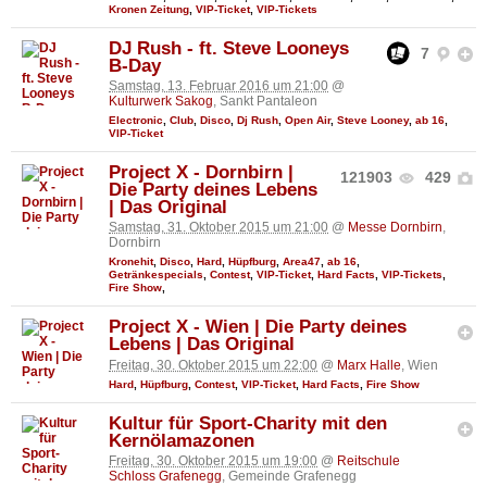
Kronen Zeitung
,
VIP-Ticket
,
VIP-Tickets
DJ Rush - ft. Steve Looneys
7
B-Day
Samstag, 13. Februar 2016 um 21:00
@
Kulturwerk Sakog
, Sankt Pantaleon
Electronic
,
Club
,
Disco
,
Dj Rush
,
Open Air
,
Steve Looney
,
ab 16
,
VIP-Ticket
Project X - Dornbirn |
121903
429
Die Party deines Lebens
| Das Original
Samstag, 31. Oktober 2015 um 21:00
@
Messe Dornbirn
,
Dornbirn
Kronehit
,
Disco
,
Hard
,
Hüpfburg
,
Area47
,
ab 16
,
Getränkespecials
,
Contest
,
VIP-Ticket
,
Hard Facts
,
VIP-Tickets
,
Fire Show
,
Project X - Wien | Die Party deines
Lebens | Das Original
Freitag, 30. Oktober 2015 um 22:00
@
Marx Halle
, Wien
Hard
,
Hüpfburg
,
Contest
,
VIP-Ticket
,
Hard Facts
,
Fire Show
Kultur für Sport-Charity mit den
Kernölamazonen
Freitag, 30. Oktober 2015 um 19:00
@
Reitschule
Schloss Grafenegg
, Gemeinde Grafenegg