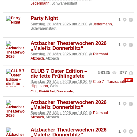
Jedermann
, Schwanenstadt
Party Night
1
Samstag, 28. März 2026 um 21:00
@
Jedermann
,
Schwanenstadt
Atzbacher Theaterwochen 2026
1
„Malefiz Donnerblitz“
Samstag, 28. März 2026 um 20:00
@
Pfarrsaal
Atzbach
, Atzbach
CLUB 7 Oster Edition –
58125
377
die fette Frühlingsfete
Samstag, 28. März 2026 um 19:30
@
Club 7 - Tanzschule
Hippmann
, Wels
Club
,
Eintritt frei
,
Dresscode
,
Atzbacher Theaterwochen 2026
1
„Malefiz Donnerblitz“
Samstag, 28. März 2026 um 14:00
@
Pfarrsaal
Atzbach
, Atzbach
Atzbacher Theaterwochen 2026
1
„Malefiz Donnerblitz“