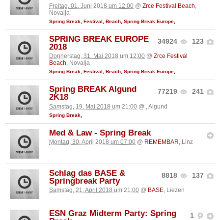
Freitag, 01. Juni 2018 um 12:00
@
Zrce Festival Beach
,
Novalja
Spring Break
,
Festival
,
Beach
,
Spring Break Europe
,
SPRING BREAK EUROPE
34924
123
2018
Donnerstag, 31. Mai 2018 um 12:00
@
Zrce Festival
Beach
, Novalja
Spring Break
,
Festival
,
Beach
,
Spring Break Europe
,
Spring BREAK Algund
77219
241
2K18
Samstag, 19. Mai 2018 um 21:00
@
, Algund
Spring Break
,
Med & Law - Spring Break
Montag, 30. April 2018 um 07:00
@
REMEMBAR
, Linz
Schlag das BASE &
8818
137
Springbreak Party
Samstag, 21. April 2018 um 21:00
@
BASE
, Liezen
ESN Graz Midterm Party: Spring
1