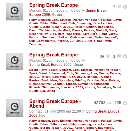
Spring Break Europe
7
Montag, 01. Juni 2009 um 09:00
@
Spring Break
Europe 2009
, Rovinj
Party
,
Bequem
,
Egal
,
Einfach
,
Internet
,
Verlassen
,
Fußball
,
David
Guetta
,
Bikini
,
Silbermond
,
Club
,
Stimmung
,
Karaoke
,
Live
,
Guetta
,
Europe
,
Beach
,
3000...
,
Reisen
,
Singen
,
Basketball
,
David
,
Tischtennis
,
Handball
,
Games
,
Parties
,
Minigolf
,
Stadt
,
Beach-Volley
,
Gigs
,
Bars
,
Wasserski
,
Live Act´s
,
Point
,
Volley
,
Fahrrad
,
Summer☼
,
Balkon
,
Gleichgesinnte
,
*Swimmingpool*
,
Bull
,
Gastronomie
,
Pizzeria
,
20°
,
2009
,
».hεr..♥
,
Bar
,
Rovinj
,
Zentrum
Spring Break Europe
34
1
Montag, 01. Juni 2009 um 09:00
@
Spring Break Europe 2009
, Umag
Direkt
,
Party
,
Essen
,
Bequem
,
Egal
,
Einfach
,
Internet
,
Verlassen
,
Sport
,
Bikini
,
Silbermond
,
Club
,
Stimmung
,
Live
,
Guetta
,
Europe
,
3000...
,
Reisen
,
Basketball
,
Golf
,
David
,
Handball
,
Games
,
Parties
,
Stadt
,
Meer
,
Sportplatz
,
Telefon
,
Karaoke
,
Gigs
,
Balkon
,
Gleichgesinnte
,
Cocktail
,
Singen
,
Summer
,
Gastronomie
,
Pizzeria
,
Tischtennis
,
Live Acts
,
2009
,
».hεr..♥
,
Sonstiges
,
David
Guetta
,
Bar
,
Umag
Spring Break Europe -
43708
225
Abend
Sonntag, 31. Mai 2009 um 21:00
@
Spring Break Europe
2009
, Rovinj
Party
,
Bequem
,
Egal
,
Einfach
,
Internet
,
Verlassen
,
Fußball
,
David
Guetta
,
Bikini
,
Silbermond
,
Club
,
Stimmung
,
Karaoke
,
Live
,
Guetta
,
Europe
,
Beach
,
3000...
,
Reisen
,
Singen
,
Basketball
,