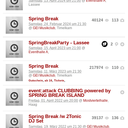
Samstag, 13. April 2024 um 21:00
@
Eventhalle A
,
Lassee
Spring Break
40124
113
Samstag, 24. Februar 2024 um 21:30
@
GEI Musikclub
, Timelkam
SpringBreakParty - Lassee
2
Samstag, 15. April 2023 um 21:00
@
Eventhalle A
,
Spring Break
217974
110
Samstag, 11. März 2023 um 21:30
@
GEI Musikclub
, Timelkam
Gutschein
,
ab 16
,
Tickets
,
event:attack CLUBBING powered by
SPRING BREAK ISLAND
Freitag, 01. April 2022 um 20:00
@
Mostviertelhalle
,
Haag
Spring Break /w 2Tonic
39137
136
DJ Set
Samstag, 19. März 2022 um 21:30
@
GEI Musikclub
,