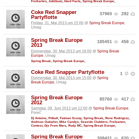
Freikarten
,
Jubiläum
,
Hard Facts
,
Spring Break Europe
,
Coke Red Snapper
37965
292
Partyflotte
Freitag, 31. Mai 2013 um 15:00
@
Spring Break Europe
,
Umag
Spring Break Europe
185451
458
2013
Donnerstag, 30. Mai 2013 um 16:00
@
Spring Break
Europe
, Umag
Spring Break
,
Spring Break Europe
,
Coke Red Snapper Partyflotte
1
Donnerstag, 30. Mai 2013 um 15:00
@
Spring
Break Europe
, Umag
Spring Break Europe
85760
417
2012
Samstag, 09. Juni 2012 um 12:00
@
Spring Break Europe
,
Poreč
Dj Antoine
,
Pitbull
,
Fatman Scoop
,
Spring Break
,
Rene Rodrigezz
,
Andreas Gabalier
,
Mike Candys
,
Seaside Clubbers
,
Freikarten
,
Contest
,
Djs From Mars
,
Rudy MC
,
Spring Break Europe
,
Spring Break Europe
308431
620