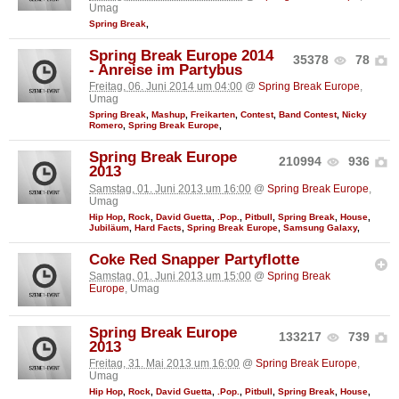
Umag
Spring Break
,
Spring Break Europe 2014
35378
78
- Anreise im Partybus
Freitag, 06. Juni 2014 um 04:00
@
Spring Break Europe
,
Umag
Spring Break
,
Mashup
,
Freikarten
,
Contest
,
Band Contest
,
Nicky
Romero
,
Spring Break Europe
,
Spring Break Europe
210994
936
2013
Samstag, 01. Juni 2013 um 16:00
@
Spring Break Europe
,
Umag
Hip Hop
,
Rock
,
David Guetta
,
.Pop.
,
Pitbull
,
Spring Break
,
House
,
Jubiläum
,
Hard Facts
,
Spring Break Europe
,
Samsung Galaxy
,
Coke Red Snapper Partyflotte
Samstag, 01. Juni 2013 um 15:00
@
Spring Break
Europe
, Umag
Spring Break Europe
133217
739
2013
Freitag, 31. Mai 2013 um 16:00
@
Spring Break Europe
,
Umag
Hip Hop
,
Rock
,
David Guetta
,
.Pop.
,
Pitbull
,
Spring Break
,
House
,