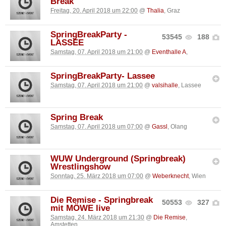
Break
Freitag, 20. April 2018 um 22:00
@
Thalia
, Graz
SpringBreakParty -
53545
188
LASSEE
Samstag, 07. April 2018 um 21:00
@
Eventhalle A
,
SpringBreakParty- Lassee
Samstag, 07. April 2018 um 21:00
@
valsihalle
, Lassee
Spring Break
Samstag, 07. April 2018 um 07:00
@
Gassl
, Olang
WUW Underground (Springbreak)
Wrestlingshow
Sonntag, 25. März 2018 um 07:00
@
Weberknecht
, Wien
Die Remise - Springbreak
50553
327
mit MÖWE live
Samstag, 24. März 2018 um 21:30
@
Die Remise
,
Amstetten