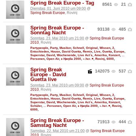
Spring Break Europe - Tag
8561
21
Dienstag, 01. Juni 2010 um 09:00
@
Spring Break Europe
, Rovinj
Spring Break Europe -
93138
485
Sonntag Nacht
Sonntag, 23. Mai 2010 um 21:00
@
Spring Break Europe
2010
, Rovinj
Partypeople
,
Party
,
Musiker
,
Schnell
,
Original
,
Wissen
,
2
,
Entschieden
,
House
,
David Guetta
,
Remix
,
Live
,
Guetta
,
Europe
,
Superstar
,
David
,
Wochenende
,
Live Act´s
,
Amerika
,
Konzert
,
...
Personen
,
Open Air
,
♦ Ңөηба 2000
,
».hεr..♥
,
Rovinj
,
6000
,
Spring Break
142075
537
Europe - David
Guetta live
Sonntag, 23. Mai 2010 um 09:00
@
Spring Break Europe
2010
, Rovinj
Partypeople
,
Party
,
Musiker
,
Schnell
,
Original
,
Wissen
,
2
,
Entschieden
,
House
,
David Guetta
,
Remix
,
Live
,
Guetta
,
Europe
,
Superstar
,
David
,
Wochenende
,
Live Act´s
,
Amerika
,
Konzert
,
Schüler
,
... Personen
,
Open Air
,
♦ Ңөηба 2000
,
».hεr..♥
,
Rovinj
,
6000
,
Spring Break Europe -
71913
444
Samstag Nacht
Samstag, 22. Mai 2010 um 21:00
@
Spring Break Europe
2010
, Rovinj