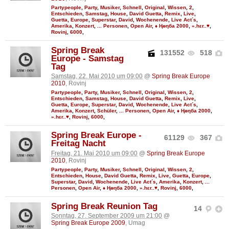
Partypeople
,
Party
,
Musiker
,
Schnell
,
Original
,
Wissen
,
2
,
Entschieden
,
Samstag
,
House
,
David Guetta
,
Remix
,
Live
,
Guetta
,
Europe
,
Superstar
,
David
,
Wochenende
,
Live Act´s
,
Amerika
,
Konzert
,
... Personen
,
Open Air
,
♦ Ңөηба 2000
,
».hεr..♥
,
Rovinj
,
6000
,
Spring Break
131552
518
Europe - Samstag
Tag
Samstag, 22. Mai 2010 um 09:00
@
Spring Break Europe
2010
, Rovinj
Partypeople
,
Party
,
Musiker
,
Schnell
,
Original
,
Wissen
,
2
,
Entschieden
,
Samstag
,
House
,
David Guetta
,
Remix
,
Live
,
Guetta
,
Europe
,
Superstar
,
David
,
Wochenende
,
Live Act´s
,
Amerika
,
Konzert
,
Schüler
,
... Personen
,
Open Air
,
♦ Ңөηба 2000
,
».hεr..♥
,
Rovinj
,
6000
,
Spring Break Europe -
61129
367
Freitag Nacht
Freitag, 21. Mai 2010 um 09:00
@
Spring Break Europe
2010
, Rovinj
Partypeople
,
Party
,
Musiker
,
Schnell
,
Original
,
Wissen
,
2
,
Entschieden
,
House
,
David Guetta
,
Remix
,
Live
,
Guetta
,
Europe
,
Superstar
,
David
,
Wochenende
,
Live Act´s
,
Amerika
,
Konzert
,
...
Personen
,
Open Air
,
♦ Ңөηба 2000
,
».hεr..♥
,
Rovinj
,
6000
,
Spring Break Reunion Tag
14
Sonntag, 27. September 2009 um 21:00
@
Spring Break Europe 2009
, Umag