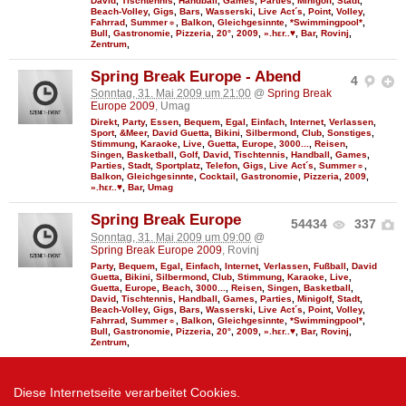
David
,
Tischtennis
,
Handball
,
Games
,
Parties
,
Minigolf
,
Stadt
,
Beach-Volley
,
Gigs
,
Bars
,
Wasserski
,
Live Act´s
,
Point
,
Volley
,
Fahrrad
,
Summer☼
,
Balkon
,
Gleichgesinnte
,
*Swimmingpool*
,
Bull
,
Gastronomie
,
Pizzeria
,
20°
,
2009
,
».hεr..♥
,
Bar
,
Rovinj
,
Zentrum
,
Spring Break Europe - Abend
4
Sonntag, 31. Mai 2009 um 21:00
@
Spring Break
Europe 2009
, Umag
Direkt
,
Party
,
Essen
,
Bequem
,
Egal
,
Einfach
,
Internet
,
Verlassen
,
Sport
,
&Meer
,
David Guetta
,
Bikini
,
Silbermond
,
Club
,
Sonstiges
,
Stimmung
,
Karaoke
,
Live
,
Guetta
,
Europe
,
3000...
,
Reisen
,
Singen
,
Basketball
,
Golf
,
David
,
Tischtennis
,
Handball
,
Games
,
Parties
,
Stadt
,
Sportplatz
,
Telefon
,
Gigs
,
Live Act´s
,
Summer☼
,
Balkon
,
Gleichgesinnte
,
Cocktail
,
Gastronomie
,
Pizzeria
,
2009
,
».hεr..♥
,
Bar
,
Umag
Spring Break Europe
54434
337
Sonntag, 31. Mai 2009 um 09:00
@
Spring Break Europe 2009
, Rovinj
Party
,
Bequem
,
Egal
,
Einfach
,
Internet
,
Verlassen
,
Fußball
,
David
Guetta
,
Bikini
,
Silbermond
,
Club
,
Stimmung
,
Karaoke
,
Live
,
Guetta
,
Europe
,
Beach
,
3000...
,
Reisen
,
Singen
,
Basketball
,
David
,
Tischtennis
,
Handball
,
Games
,
Parties
,
Minigolf
,
Stadt
,
Beach-Volley
,
Gigs
,
Bars
,
Wasserski
,
Live Act´s
,
Point
,
Volley
,
Fahrrad
,
Summer☼
,
Balkon
,
Gleichgesinnte
,
*Swimmingpool*
,
Bull
,
Gastronomie
,
Pizzeria
,
20°
,
2009
,
».hεr..♥
,
Bar
,
Rovinj
,
Zentrum
,
Mehr zeigen
Diese Internetseite verarbeitet Cookies.