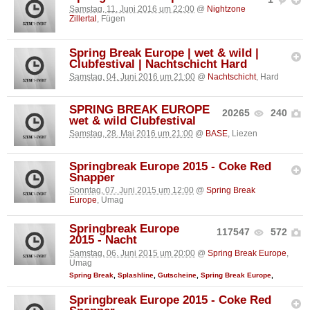
Samstag, 11. Juni 2016 um 22:00
@
Nightzone
Zillertal
, Fügen
Spring Break Europe | wet & wild |
Clubfestival | Nachtschicht Hard
Samstag, 04. Juni 2016 um 21:00
@
Nachtschicht
, Hard
SPRING BREAK EUROPE
20265
240
wet & wild Clubfestival
Samstag, 28. Mai 2016 um 21:00
@
BASE
, Liezen
Springbreak Europe 2015 - Coke Red
Snapper
Sonntag, 07. Juni 2015 um 12:00
@
Spring Break
Europe
, Umag
Springbreak Europe
117547
572
2015 - Nacht
Samstag, 06. Juni 2015 um 20:00
@
Spring Break Europe
,
Umag
Spring Break
,
Splashline
,
Gutscheine
,
Spring Break Europe
,
Springbreak Europe 2015 - Coke Red