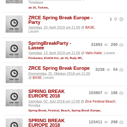
Timelkam
ab 16
,
Tickets
,
ZRCE Spring Break Europe -
1
Party
Samstag, 20. April 2019 um 21:00
@
BASE
,
Liezen
SpringBreakParty -
31893
290
Lassee
Samstag, 13. April 2019 um 21:00
@
Valis-Halle
, Lassee
Freikarten
,
Eintritt frei
,
ab 16
,
Rudy MC
,
ZRCE Spring Break Europe
5238
54
Donnerstag, 25. Oktober 2018 um 21:00
@
BASE
, Liezen
SPRING BREAK
103807
186
EUROPE 2018
Samstag, 02. Juni 2018 um 12:00
@
Zrce Festival Beach
,
Novalja
Spring Break
,
Festival
,
Beach
,
Spring Break Europe
,
SPRING BREAK
123411
298
EUROPE 2018