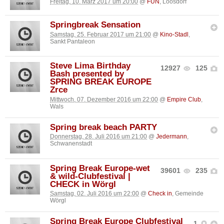
Freitag, 10. März 2017 um 20:00
@
FUN
, Loosdorf
Springbreak Sensation
Samstag, 25. Februar 2017 um 21:00
@
Kino-Stadl
,
Sankt Pantaleon
Steve Lima Birthday
12927
125
Bash presented by
SPRING BREAK EUROPE
Zrce
Mittwoch, 07. Dezember 2016 um 22:00
@
Empire Club
,
Wals
Spring break beach PARTY
Donnerstag, 28. Juli 2016 um 21:00
@
Jedermann
,
Schwanenstadt
Spring Break Europe-wet
39601
235
& wild-Clubfestival |
CHECK in Wörgl
Samstag, 02. Juli 2016 um 22:00
@
Check in
, Gemeinde
Wörgl
Spring Break Europe Clubfestival
1