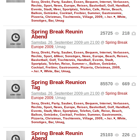
Sexy
,
Direkt
,
Party
,
Sauber
,
Essen
,
Bequem
,
Internet
,
Verlassen
,
Rechts
,
Sport
,
News
,
Europe
,
Reisen
,
Basketball
,
Golf
,
Handball
,
Events
,
Stadt
,
Meer
,
Sportplatz
,
Telefon
,
Cafe
,
Reise
,
Beach
,
Balkon
,
Getränke
,
Cocktail
,
Freibier
,
Summer
,
Gastronomie
,
Pizzeria
,
Christmas
,
Tischtennis
,
Village
,
2009
,
».hεr..♥
,
White
,
Sonstiges
,
Bar
,
Umag
Spring Break Reunin
25725
218
Abend
Samstag, 26. September 2009 um 21:00
@
Spring Break
Europe 2009
, Umag
Sexy
,
Direkt
,
Party
,
Sauber
,
Essen
,
Bequem
,
Internet
,
Verlassen
,
Rechts
,
Sport
,
&Meer
,
Sonstiges
,
News
,
Europe
,
Beach
,
Reisen
,
Basketball
,
Golf
,
Tischtennis
,
Handball
,
Events
,
Stadt
,
Sportplatz
,
Telefon
,
Reise
,
Summer☼
,
Balkon
,
Getränke
,
Cocktail
,
Freibier
,
Gastronomie
,
Pizzeria
,
Christmas
,
2009
,
».hεr..♥
,
White
,
Bar
,
Umag
,
Spring Break Reunion
85570
669
Tag
Samstag, 26. September 2009 um 21:00
@
Spring Break
Europe 2009
, Umag
Sexy
,
Direkt
,
Party
,
Sauber
,
Essen
,
Bequem
,
Internet
,
Verlassen
,
Rechts
,
Sport
,
News
,
Europe
,
Reisen
,
Basketball
,
Golf
,
Handball
,
Events
,
Stadt
,
Meer
,
Sportplatz
,
Telefon
,
Cafe
,
Reise
,
Beach
,
Balkon
,
Getränke
,
Cocktail
,
Freibier
,
Summer
,
Gastronomie
,
Pizzeria
,
Christmas
,
Tischtennis
,
Village
,
2009
,
».hεr..♥
,
White
,
Sonstiges
,
Bar
,
Umag
,
Spring Break Reunin
25103
226
Abend