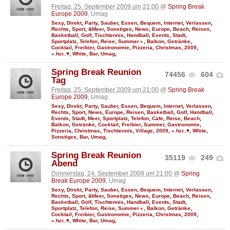
Freitag, 25. September 2009 um 21:00
@
Spring Break
Europe 2009
, Umag
Sexy
,
Direkt
,
Party
,
Sauber
,
Essen
,
Bequem
,
Internet
,
Verlassen
,
Rechts
,
Sport
,
&Meer
,
Sonstiges
,
News
,
Europe
,
Beach
,
Reisen
,
Basketball
,
Golf
,
Tischtennis
,
Handball
,
Events
,
Stadt
,
Sportplatz
,
Telefon
,
Reise
,
Summer☼
,
Balkon
,
Getränke
,
Cocktail
,
Freibier
,
Gastronomie
,
Pizzeria
,
Christmas
,
2009
,
».hεr..♥
,
White
,
Bar
,
Umag
,
Spring Break Reunion
74456
604
Tag
Freitag, 25. September 2009 um 21:00
@
Spring Break
Europe 2009
, Umag
Sexy
,
Direkt
,
Party
,
Sauber
,
Essen
,
Bequem
,
Internet
,
Verlassen
,
Rechts
,
Sport
,
News
,
Europe
,
Reisen
,
Basketball
,
Golf
,
Handball
,
Events
,
Stadt
,
Meer
,
Sportplatz
,
Telefon
,
Cafe
,
Reise
,
Beach
,
Balkon
,
Getränke
,
Cocktail
,
Freibier
,
Summer
,
Gastronomie
,
Pizzeria
,
Christmas
,
Tischtennis
,
Village
,
2009
,
».hεr..♥
,
White
,
Sonstiges
,
Bar
,
Umag
,
Spring Break Reunion
35119
249
Abend
Donnerstag, 24. September 2009 um 21:00
@
Spring
Break Europe 2009
, Umag
Sexy
,
Direkt
,
Party
,
Sauber
,
Essen
,
Bequem
,
Internet
,
Verlassen
,
Rechts
,
Sport
,
&Meer
,
Sonstiges
,
News
,
Europe
,
Beach
,
Reisen
,
Basketball
,
Golf
,
Tischtennis
,
Handball
,
Events
,
Stadt
,
Sportplatz
,
Telefon
,
Reise
,
Summer☼
,
Balkon
,
Getränke
,
Cocktail
,
Freibier
,
Gastronomie
,
Pizzeria
,
Christmas
,
2009
,
».hεr..♥
,
White
,
Bar
,
Umag
,