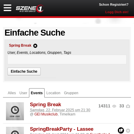
Schon Registriert?
Logg Dich ein!
Einfache Suche
Spring Break
User, Events, Locations, Gruppen, Tags
Einfache Suche
Alles
User
Events
Location
Gruppen
Spring Break
14311
33
Samstag, 22. Februar 2025 um 21:30
@
GEI Musikclub
, Timelkam
SpringBreakParty - Lassee