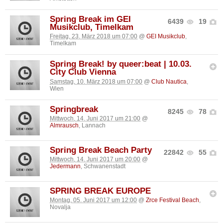
Spring Break im GEI
6439
19
Musikclub, Timelkam
Freitag, 23. März 2018 um 07:00
@
GEI Musikclub
,
Timelkam
Spring Break! by queer:beat | 10.03.
City Club Vienna
Samstag, 10. März 2018 um 07:00
@
Club Nautica
,
Wien
Springbreak
8245
78
Mittwoch, 14. Juni 2017 um 21:00
@
Almrausch
, Lannach
Spring Break Beach Party
22842
55
Mittwoch, 14. Juni 2017 um 20:00
@
Jedermann
, Schwanenstadt
SPRING BREAK EUROPE
Montag, 05. Juni 2017 um 12:00
@
Zrce Festival Beach
,
Novalja