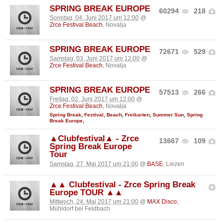
SPRING BREAK EUROPE
60294
218
Sonntag, 04. Juni 2017 um 12:00
@
Zrce Festival Beach
, Novalja
SPRING BREAK EUROPE
72671
529
Samstag, 03. Juni 2017 um 12:00
@
Zrce Festival Beach
, Novalja
SPRING BREAK EUROPE
57513
266
Freitag, 02. Juni 2017 um 12:00
@
Zrce Festival Beach
, Novalja
Spring Break
,
Festival
,
Beach
,
Freikarten
,
Summer Sun
,
Spring
Break Europe
,
▲Clubfestival▲ - Zrce
13667
109
Spring Break Europe
Tour
Samstag, 27. Mai 2017 um 21:00
@
BASE
, Liezen
▲▲ Clubfestival - Zrce Spring Break
Europe TOUR ▲▲
Mittwoch, 24. Mai 2017 um 21:00
@
MAX Disco
,
Mühldorf bei Feldbach