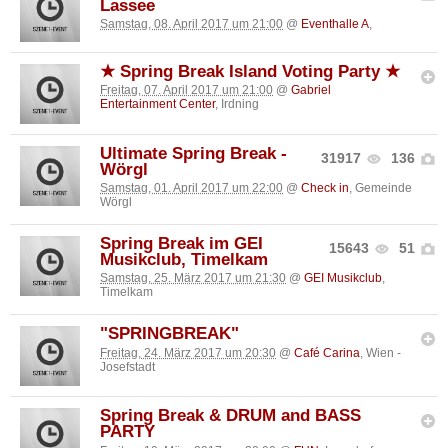
Lassee
Samstag, 08. April 2017 um 21:00
@
Eventhalle A
,
★ Spring Break Island Voting Party ★
Freitag, 07. April 2017 um 21:00
@
Gabriel
Entertainment Center
, Irdning
Ultimate Spring Break -
31917
136
Wörgl
Samstag, 01. April 2017 um 22:00
@
Check in
, Gemeinde
Wörgl
Spring Break im GEI
15643
51
Musikclub, Timelkam
Samstag, 25. März 2017 um 21:30
@
GEI Musikclub
,
Timelkam
"SPRINGBREAK"
Freitag, 24. März 2017 um 20:30
@
Café Carina
, Wien -
Josefstadt
Spring Break & DRUM and BASS
PARTY