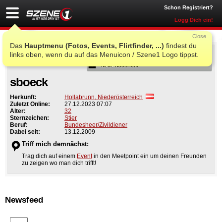
Schon Registriert?
Logg Dich ein!
Close
Das
Hauptmenu (Fotos, Events, Flirtfinder, ...)
findest du
Als Freund
links oben, wenn du auf das Menuicon / Szene1 Logo tippst.
Neue Nachricht
sboeck
Herkunft:
Hollabrunn, Niederösterreich
Zuletzt Online:
27.12.2023 07:07
Alter:
32
Sternzeichen:
Stier
Beruf:
Bundesheer/Zivildiener
Dabei seit:
13.12.2009
Triff mich demnächst:
Trag dich auf einem
Event
in den Meetpoint ein um deinen Freunden
zu zeigen wo man dich trifft!
Newsfeed