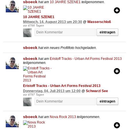
sboeck
hat am
10 JAHRE SZENE1
teilgenommen.
10 JAHRE SZENE1
Mittwoch, 14. August 2013 um 20:30
@
Wasserschloß
vor 4766 Tagen
eintragen
sboeck
hat ein neues Profilfoto hochgeladen.
sboeck
hat am
Eristoff Tracks - Urban Art Forms Festival 2013
teilgenommen.
Eristoff Tracks - Urban Art Forms Festival 2013
Donnerstag, 04. Juli 2013 um 12:00
@
Schwarzl See
vor 4797 Tagen
eintragen
sboeck
hat am
Nova Rock 2013
teilgenommen.