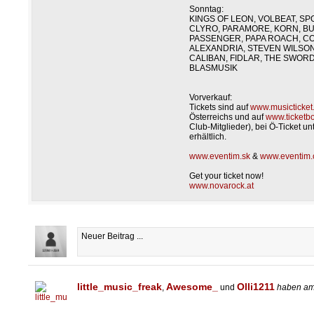
Sonntag:
KINGS OF LEON, VOLBEAT, SP
CLYRO, PARAMORE, KORN, BU
PASSENGER, PAPA ROACH, CO
ALEXANDRIA, STEVEN WILSON,
CALIBAN, FIDLAR, THE SWOR
BLASMUSIK
Vorverkauf:
Tickets sind auf
www.musicticket.
Österreichs und auf
www.ticketbo
Club-Mitglieder), bei Ö-Ticket u
erhältlich.
www.eventim.sk
&
www.eventim.
Get your ticket now!
www.novarock.at
little_music_freak
Awesome_
Olli1211
,
und
haben a