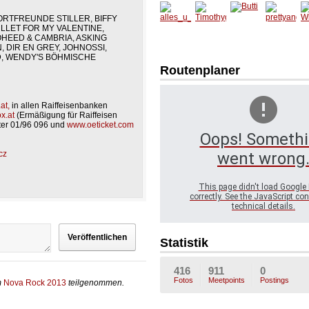
Sinsem
Frotsch
nelika
bunny8
R
illia
a
4
2
ORTFREUNDE STILLER, BIFFY
LLET FOR MY VALENTINE,
alles_u
Timoth
Butti
prettya
Wi
HEED & CAMBRIA, ASKING
_nichts
ygirl
ngel
r
 DIR EN GREY, JOHNOSSI,
D, WENDY'S BÖHMISCHE
Routenplaner
at,
in allen Raiffeisenbanken
x.at
(Ermäßigung für Raiffeisen
nter 01/96 096 und
www.oeticket.com
Oops! Someth
went wrong
cz
This page didn't load Google
correctly. See the JavaScript con
technical details.
Statistik
416
911
0
Fotos
Meetpoints
Postings
m
Nova Rock 2013
teilgenommen.