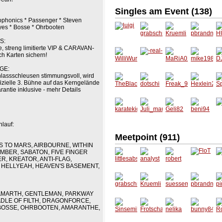
Singles am Event (
138
)
eophonics * Passenger * Steven
Eyes * Bosse * Ohrbooten
S:
luigi
grabsc
Kruemli
pbrand
H
e, streng limitierte VIP & CARAVAN-
hmayr
ner
h Karten sichern!
GE:
WilliWu
-real-
MaRiA0
mike19
D
lassschleusen stimmungsvoll, wird
rm
202
82
u
fizielle 3. Bühne auf das Kerngelände
rantie inklusive - mehr Details
TheBla
dotschi
Freak_
Hexlein
S
ckDahli
99
27
aMurde
r
karatek
Juli_ma
Geli82
beni94
F
hlauf:
id
us_93
Meetpoint (
911
)
 TO MARS, AIRBOURNE, WITHIN
MBER, SABATON, FIVE FINGER
, KREATOR, ANTI-FLAG,
, HELLYEAH, HEAVEN'S BASEMENT,
littlesab
analyst
robert
FloT
lu
s
N AMARTH, GENTLEMAN, PARKWAY
grabsc
Kruemli
suesse
pbrand
pi
DLE OF FILTH, DRAGONFORCE,
hmayr
maus0
ner
0
 BOSSE, OHRBOOTEN, AMARANTHE,
013