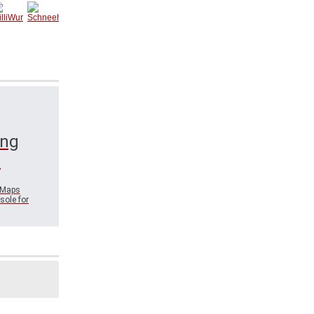
ocky3
honey-
85
babe
lliWu
Schnee
m
hasal7
ing
.
 Maps
sole for