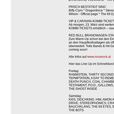
FRISCH BESTÄTIGT SIND:
Biffy Clyro * Dragonforce * Ster
Wilson - Official page * The 69 
VIP & CARAVAN-KOMBI-TICKET
Ab morgen, 23. März sind weiter
KOMBI-TICKETS erhältlich – rasc
RED BULL BRANDWAGEN-STA
Zum Warm-Up schon bei den Ein
an den Hauptfestivaltagen als of
übersiedelt. Tolle Bands & Hit-Ga
coming soon!
Alle Infos auf
www.novarock.at
Hier das Line Up im Schnelldurc
Freitag:
RAMMSTEIN, THIRTY SECONDS
TEPMPTATION, A DAY TO REME
DEATH PUNCH, COAL CHAMBER
TESTAMENT, P.O.D., GALLOWS
THE GHOST INSIDE
Samstag:
KISS, DEICHKIND, HIM, AMO
DRIVE, STEREOPHONICS, CRA
BAUCHKLANG, THE 69 EYES,
THE BOTS