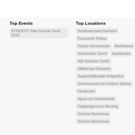
Top Events
Top Locations
SYNERGY 'After Parade Party'
Sunflowerparty Kaindorf
2026
Feuerwehr Pöllau
Planai-Hochwurzen
Rockhouse
Seebecken Zürich
Spielboden
Alte Kaserne Zürich
Ottakringer Brauerei
Jugendstiltheater Klagenfurt
Seminarraum bei Andrea Steiner
Forsteralm
Agora am Donaukanal
Fußgängerzone Sterzing
Schloss Reichenau
Schloss Reichenau