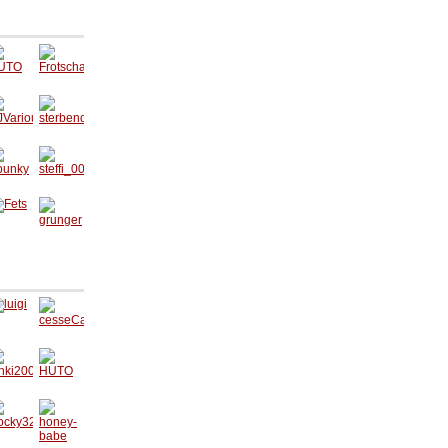
UTO
Frotsch
a
JVario
sterben
s
der_en
gel
punky
steffi_0
05
ets
grunger
igi
cesseC
athy
nki20
HUTO
3