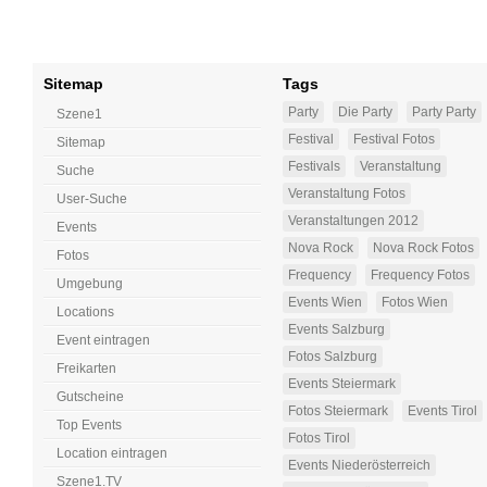
Sitemap
Tags
Party
Die Party
Party Party
Szene1
Festival
Festival Fotos
Sitemap
Festivals
Veranstaltung
Suche
Veranstaltung Fotos
User-Suche
Veranstaltungen 2012
Events
Nova Rock
Nova Rock Fotos
Fotos
Frequency
Frequency Fotos
Umgebung
Events Wien
Fotos Wien
Locations
Events Salzburg
Event eintragen
Fotos Salzburg
Freikarten
Events Steiermark
Gutscheine
Fotos Steiermark
Events Tirol
Top Events
Fotos Tirol
Location eintragen
Events Niederösterreich
Szene1.TV