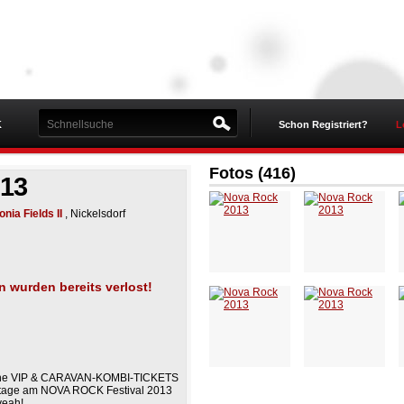
K
Schon Registriert?
L
Fotos (416)
013
nia Fields II
, Nickelsdorf
n wurden bereits verlost!
sche VIP & CARAVAN-KOMBI-TICKETS
Stage am NOVA ROCK Festival 2013
yeah!