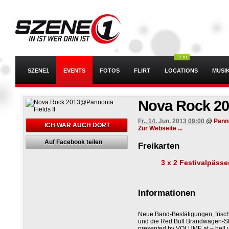
SZENE1
EVENTS
FOTOS
FLIRT
LOCATIONS
MUSI
Nova Rock 2
Fr., 14. Jun. 2013 09:00
@
Panno
ICH WAR AUCH DORT
Zur Webseite ...
Auf Facebook teilen
Freikarten
3 x 2 Festivalpässe
Informationen
Neue Band-Bestätigungen, fri
und die Red Bull Brandwagen-
presented by VOLUME.at – hell 