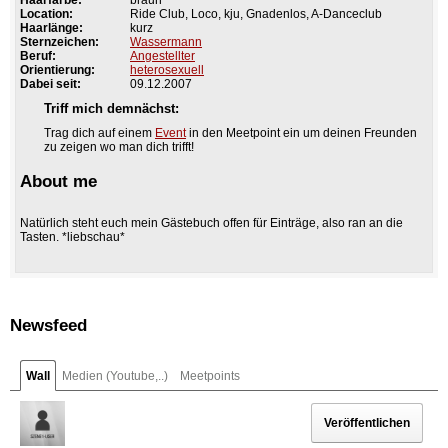
Location:
Ride Club, Loco, kju, Gnadenlos, A-Danceclub
Haarlänge:
kurz
Sternzeichen:
Wassermann
Beruf:
Angestellter
Orientierung:
heterosexuell
Dabei seit:
09.12.2007
Triff mich demnächst:
Trag dich auf einem
Event
in den Meetpoint ein um deinen Freunden
zu zeigen wo man dich trifft!
About me
Natürlich steht euch mein Gästebuch offen für Einträge, also ran an die
Tasten. *liebschau*
Newsfeed
Wall
Medien (Youtube,..)
Meetpoints