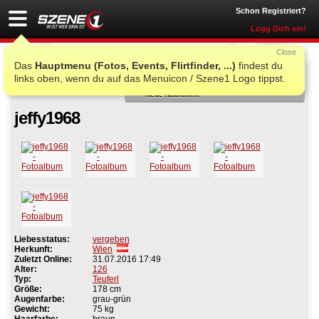
Schon Registriert?
Logg Dich ein!
Close
Das
Hauptmenu (Fotos, Events, Flirtfinder, ...)
findest du
Als Freund
links oben, wenn du auf das Menuicon / Szene1 Logo tippst.
Neue Nachricht
jeffy1968
Liebesstatus:
vergeben
Herkunft:
Wien
Zuletzt Online:
31.07.2016 17:49
Alter:
126
Typ:
Teuferl
Größe:
178 cm
Augenfarbe:
grau-grün
Gewicht:
75 kg
Haarfarbe:
braun