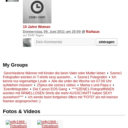
10 Jahre Woman
Donnerstag, 09. Juni 2011 um 20:00
@
Rathaus
vor 5540 Tagen
eintragen
My Groups
Geschiedene Männer mit Kinder die beim Vater oder Mutter leben
•
Szene1
Fotografen würden in T-shirts sexy aussehn...
•
Szene1 Fotografen
•
Ich
kenne nur eigenartige Leute
•
Alle die unter der Woche vor 07:00 Uhr
aufstehen müssen!
•
25plus die szene1 oldies
•
Mama s und Papa s
•
Eventfotografen
•
Die Canon EOS Gang
•
***SZENE1-FotografINNEN
würden mit ÄRMELLOSEN Shirts die mehr AUSSCHNITT haben SEXY
aussehen!***
•
ich werde beim fortgehen öfters mit "FOTO" als mit meinen
Namen angesprochen ;)
Fotos & Videos