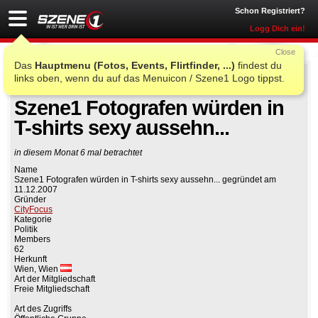
Schon Registriert?
Logg Dich ein!
Close
Das
Hauptmenu (Fotos, Events, Flirtfinder, ...)
findest du
links oben, wenn du auf das Menuicon / Szene1 Logo tippst.
Auf Facebook teilen
Gruppe beitreten
Szene1 Fotografen würden in
T-shirts sexy aussehn...
in diesem Monat 6 mal betrachtet
Name
Szene1 Fotografen würden in T-shirts sexy aussehn... gegründet am
11.12.2007
Gründer
CityFocus
Kategorie
Politik
Members
62
Herkunft
Wien, Wien
Art der Mitgliedschaft
Freie Mitgliedschaft
Art des Zugriffs