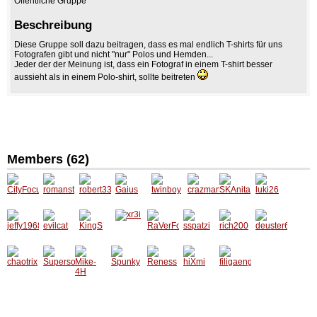
Öffentliche Gruppe
Beschreibung
Diese Gruppe soll dazu beitragen, dass es mal endlich T-shirts für uns
Fotografen gibt und nicht "nur" Polos und Hemden...
Jeder der der Meinung ist, dass ein Fotograf in einem T-shirt besser
aussieht als in einem Polo-shirt, sollte beitreten
Members (62)
CityFoc
romans
robert3
Gaius
twinboy
crazma
SKAnit
luki26
us
t
38
n
a
jeffy19
evilcat
KingS
xr3i
RaVerF
sspatzi
rich200
deuster
68
orLiFe
6
chaotri
Supers
Mike-
Spunky
Reness
hiXmi
filigaen
x
onic86
4H
guli