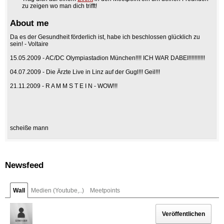
zu zeigen wo man dich trifft!
About me
Da es der Gesundheit förderlich ist, habe ich beschlossen glücklich zu
sein! - Voltaire
15.05.2009 - AC/DC Olympiastadion München!!!! ICH WAR DABEI!!!!!!!!!!!
04.07.2009 - Die Ärzte Live in Linz auf der Gugl!!! Geil!!!
21.11.2009 - R A M M S T E I N - WOW!!!
scheiße mann
Newsfeed
Wall
Medien (Youtube,..)
Meetpoints