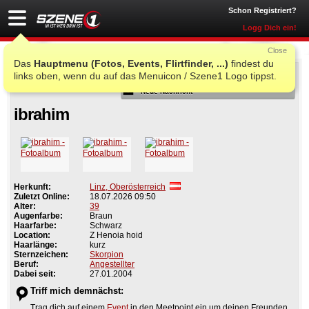
Schon Registriert?
Logg Dich ein!
Close
Das
Hauptmenu (Fotos, Events, Flirtfinder, ...)
findest du
Als Freund
links oben, wenn du auf das Menuicon / Szene1 Logo tippst.
Neue Nachricht
ibrahim
Herkunft:
Linz, Oberösterreich
Zuletzt Online:
18.07.2026 09:50
Alter:
39
Augenfarbe:
Braun
Haarfarbe:
Schwarz
Location:
Z Henoia hoid
Haarlänge:
kurz
Sternzeichen:
Skorpion
Beruf:
Angestellter
Dabei seit:
27.01.2004
Triff mich demnächst:
Trag dich auf einem
Event
in den Meetpoint ein um deinen Freunden