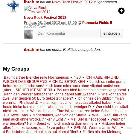
ibrahim
hat am
Nova Rock Festival 2012
teilgenommen.
Nova Rock Festival 2012
Freitag, 08. Juni 2012 um 12:00
@
Pannonia Fields II
vor 5240 Tagen
eintragen
ibrahim
hat ein neues Profilfoto hochgeladen.
My Groups
Baumgartner Bier-der reife Hochgenuss
•
4.20
•
ICH HABE HIN UND
WIEDER DAS BEDÜRFNIS MICH ZU BETRINKEN
•
Ja, ich schreibe gerne
betrunken peinliche sms!
•
Ich kann mich auch ohne Alkohol amüsieren
,aber.... SICHER IST SICHER!!
•
Bei uns hieß Komatrinken noch vorglühen!
•
Kann den Wecker ausschalten, ohne dabei aufzuwachen
•
Wie können die
zwei Bier gestern 50 Euro gekostet haben?
•
Ich grinse den Bildschirm an
wenn ich PNs lese! :D
•
man kann auch ohne spass alkohol haben
•
ab
heute trinke ich nicht mehr.. aber auch nicht weniger:D
•
Wer nicht kotzt säuft
nicht am Limit
•
Wo saufen eine Ehre ist, kann kotzen keine Schande sein
•
Die Ärzte Fans
•
Mopedautos, weg von der Straße!
•
Wie, ... Red Bull kann
man auch ohne Wodka trinken? Echt ?
•
Mei Bier is net deppat
•
Was? Ich
war besoffen? Nein! Sonst könnt ich mich ja dran erinnern
•
Riskiere lieber
alles fallen zu lassen, statt 2x zu gehen!!!
•
GENIAL: Wenn man im Wort Mama
4 Buchstaben ändert hat man auf einmal Bier!!
•
!!!!!!!Ich bin der Meinung