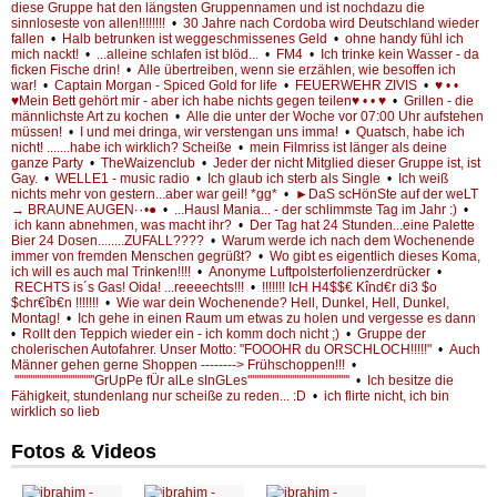
diese Gruppe hat den längsten Gruppennamen und ist nochdazu die
sinnloseste von allen!!!!!!!!
•
30 Jahre nach Cordoba wird Deutschland wieder
fallen
•
Halb betrunken ist weggeschmissenes Geld
•
ohne handy fühl ich
mich nackt!
•
...alleine schlafen ist blöd...
•
FM4
•
Ich trinke kein Wasser - da
ficken Fische drin!
•
Alle übertreiben, wenn sie erzählen, wie besoffen ich
war!
•
Captain Morgan - Spiced Gold for life
•
FEUERWEHR ZIVIS
•
♥ • •
♥Mein Bett gehört mir - aber ich habe nichts gegen teilen♥ • • ♥
•
Grillen - die
männlichste Art zu kochen
•
Alle die unter der Woche vor 07:00 Uhr aufstehen
müssen!
•
I und mei dringa, wir verstengan uns imma!
•
Quatsch, habe ich
nicht! .......habe ich wirklich? Scheiße
•
mein Filmriss ist länger als deine
ganze Party
•
TheWaizenclub
•
Jeder der nicht Mitglied dieser Gruppe ist, ist
Gay.
•
WELLE1 - music radio
•
Ich glaub ich sterb als Single
•
Ich weiß
nichts mehr von gestern...aber war geil! *gg*
•
►DaS scHönSte auf der weLT
→ BRAUNE AUGEN·٠•●
•
...Hausl Mania... - der schlimmste Tag im Jahr :)
•
ich kann abnehmen, was macht ihr?
•
Der Tag hat 24 Stunden...eine Palette
Bier 24 Dosen........ZUFALL????
•
Warum werde ich nach dem Wochenende
immer von fremden Menschen gegrüßt?
•
Wo gibt es eigentlich dieses Koma,
ich will es auch mal Trinken!!!!
•
Anonyme Luftpolsterfolienzerdrücker
•
RECHTS is´s Gas! Oida! ...reeeechts!!!
•
!!!!!!! IcH H4$$€ Kînd€r di3 $o
$chr€îb€n !!!!!!!
•
Wie war dein Wochenende? Hell, Dunkel, Hell, Dunkel,
Montag!
•
Ich gehe in einen Raum um etwas zu holen und vergesse es dann
•
Rollt den Teppich wieder ein - ich komm doch nicht ;)
•
Gruppe der
cholerischen Autofahrer. Unser Motto: "FOOOHR du ORSCHLOCH!!!!!"
•
Auch
Männer gehen gerne Shoppen --------> Frühschoppen!!!
•
''''''''''''''''''''''''''''''''''''GrUpPe fÜr alLe sInGLes''''''''''''''''''''''''''''''''''''''''''''''
•
Ich besitze die
Fähigkeit, stundenlang nur scheiße zu reden... :D
•
ich flirte nicht, ich bin
wirklich so lieb
Fotos & Videos