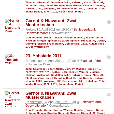
Thomas
,
Wirtschaft
,
Gestalten
,
Mike
,
Kabarett
,
Klaus
,
Ybbs
,
AT
,
Plattform
,
Jack
,
Josef
,
Geladen
,
Boot
,
Gernot
,
Künstler
,
Johann
,
♦ Ңөηба 2000
,
Wolfgang
,
20°
,
Gemeinsam
,
16 :)
,
Publikum
,
Ybbs
an der Donau
,
3370
,
2011
,
Kaiser Josef Platz 2
Gernot & Niavarani: Zwei
Musterknaben
Freitag, 15. April 2011 um 19:30
@
Bettfedernfabrik
Oberwaltersdorf
, Oberwaltersdorf
Treu
,
Freunde
,
Weise
,
Tanzen
,
Wissen
,
Dankbar
,
Frauen
,
Gerne
,
♥ Hasen
,
Singen
,
Spielen
,
Kabarett
,
Spiegel
,
Michael
,
AT
,
Gernot
,
Meinung
,
Showbiz
,
Generation
,
Gemeinsam
,
2522
,
Kulturstraße
1
,
Oberwaltersdorf
23. Ybbsiade 2011
Donnerstag, 14. April 2011 um 20:00
@
Stadthalle Ybbs
,
Ybbs an der Donau
Jung
,
Spaßvogel
,
Sport
,
Neuer
,
Comedy
,
Wagner
,
Яαdϊo
,
F.R.
,
^1^!°!^!!°!°!°!°!!°!°!°^!
,
Kultur
,
Peter
,
Theater
,
Vereine
,
Jugend
,
Thomas
,
Wirtschaft
,
Gestalten
,
Mike
,
Kabarett
,
Klaus
,
Ybbs
,
AT
,
Plattform
,
Jack
,
Josef
,
Geladen
,
Boot
,
Gernot
,
Künstler
,
Johann
,
♦ Ңөηба 2000
,
Wolfgang
,
20°
,
Gemeinsam
,
16 :)
,
Publikum
,
Ybbs
an der Donau
,
3370
,
2011
,
Kaiser Josef Platz 2
Gernot & Niavarani: Zwei
Musterknaben
Donnerstag, 14. April 2011 um 19:30
@
Bettfedernfabrik
Oberwaltersdorf
, Oberwaltersdorf
Treu
,
Freunde
,
Weise
,
Tanzen
,
Wissen
,
Dankbar
,
Frauen
,
Gerne
,
♥ Hasen
,
Singen
,
Spielen
,
Kabarett
,
Spiegel
,
Michael
,
AT
,
Gernot
,