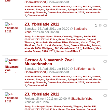
Oberwaltersdorf
, Oberwaltersdorf
Treu
,
Freunde
,
Weise
,
Tanzen
,
Wissen
,
Dankbar
,
Frauen
,
Gerne
,
♥ Hasen
,
Singen
,
Spielen
,
Kabarett
,
Spiegel
,
Michael
,
AT
,
Gernot
,
Meinung
,
Showbiz
,
Generation
,
Gemeinsam
,
2522
,
Kulturstraße
1
,
Oberwaltersdorf
23. Ybbsiade 2011
1
Samstag, 16. April 2011 um 20:00
@
Stadthalle
Ybbs
, Ybbs an der Donau
Jung
,
Spaßvogel
,
Sport
,
Neuer
,
Comedy
,
Wagner
,
Яαdϊo
,
F.R.
,
^1^!°!^!!°!°!°!°!!°!°!°^!
,
Kultur
,
Peter
,
Theater
,
Vereine
,
Jugend
,
Thomas
,
Wirtschaft
,
Gestalten
,
Mike
,
Kabarett
,
Klaus
,
Ybbs
,
AT
,
Plattform
,
Jack
,
Josef
,
Geladen
,
Boot
,
Gernot
,
Künstler
,
Johann
,
♦ Ңөηба 2000
,
Wolfgang
,
20°
,
Gemeinsam
,
16 :)
,
Publikum
,
Ybbs
an der Donau
,
3370
,
2011
,
Kaiser Josef Platz 2
Gernot & Niavarani: Zwei
Musterknaben
Samstag, 16. April 2011 um 19:30
@
Bettfedernfabrik
Oberwaltersdorf
, Oberwaltersdorf
Treu
,
Freunde
,
Weise
,
Tanzen
,
Wissen
,
Dankbar
,
Frauen
,
Gerne
,
♥ Hasen
,
Singen
,
Spielen
,
Kabarett
,
Spiegel
,
Michael
,
AT
,
Gernot
,
Meinung
,
Showbiz
,
Generation
,
Gemeinsam
,
2522
,
Kulturstraße
1
,
Oberwaltersdorf
23. Ybbsiade 2011
Freitag, 15. April 2011 um 20:00
@
Stadthalle Ybbs
,
Ybbs an der Donau
Jung
,
Spaßvogel
,
Sport
,
Neuer
,
Comedy
,
Wagner
,
Яαdϊo
,
F.R.
,
^1^!°!^!!°!°!°!°!!°!°!°^!
,
Kultur
,
Peter
,
Theater
,
Vereine
,
Jugend
,