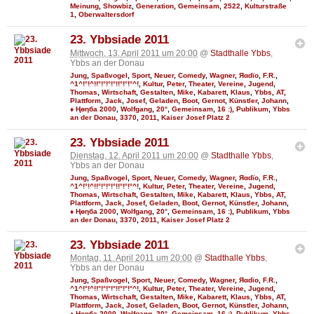
Meinung
,
Showbiz
,
Generation
,
Gemeinsam
,
2522
,
Kulturstraße
1
,
Oberwaltersdorf
23. Ybbsiade 2011
Mittwoch, 13. April 2011 um 20:00
@
Stadthalle Ybbs
,
Ybbs an der Donau
Jung
,
Spaßvogel
,
Sport
,
Neuer
,
Comedy
,
Wagner
,
Яαdϊo
,
F.R.
,
^1^!°!^!!°!°!°!°!!°!°!°^!
,
Kultur
,
Peter
,
Theater
,
Vereine
,
Jugend
,
Thomas
,
Wirtschaft
,
Gestalten
,
Mike
,
Kabarett
,
Klaus
,
Ybbs
,
AT
,
Plattform
,
Jack
,
Josef
,
Geladen
,
Boot
,
Gernot
,
Künstler
,
Johann
,
♦ Ңөηба 2000
,
Wolfgang
,
20°
,
Gemeinsam
,
16 :)
,
Publikum
,
Ybbs
an der Donau
,
3370
,
2011
,
Kaiser Josef Platz 2
23. Ybbsiade 2011
Dienstag, 12. April 2011 um 20:00
@
Stadthalle Ybbs
,
Ybbs an der Donau
Jung
,
Spaßvogel
,
Sport
,
Neuer
,
Comedy
,
Wagner
,
Яαdϊo
,
F.R.
,
^1^!°!^!!°!°!°!°!!°!°!°^!
,
Kultur
,
Peter
,
Theater
,
Vereine
,
Jugend
,
Thomas
,
Wirtschaft
,
Gestalten
,
Mike
,
Kabarett
,
Klaus
,
Ybbs
,
AT
,
Plattform
,
Jack
,
Josef
,
Geladen
,
Boot
,
Gernot
,
Künstler
,
Johann
,
♦ Ңөηба 2000
,
Wolfgang
,
20°
,
Gemeinsam
,
16 :)
,
Publikum
,
Ybbs
an der Donau
,
3370
,
2011
,
Kaiser Josef Platz 2
23. Ybbsiade 2011
Montag, 11. April 2011 um 20:00
@
Stadthalle Ybbs
,
Ybbs an der Donau
Jung
,
Spaßvogel
,
Sport
,
Neuer
,
Comedy
,
Wagner
,
Яαdϊo
,
F.R.
,
^1^!°!^!!°!°!°!°!!°!°!°^!
,
Kultur
,
Peter
,
Theater
,
Vereine
,
Jugend
,
Thomas
,
Wirtschaft
,
Gestalten
,
Mike
,
Kabarett
,
Klaus
,
Ybbs
,
AT
,
Plattform
,
Jack
,
Josef
,
Geladen
,
Boot
,
Gernot
,
Künstler
,
Johann
,
♦ Ңөηба 2000
,
Wolfgang
,
20°
,
Gemeinsam
,
16 :)
,
Publikum
,
Ybbs