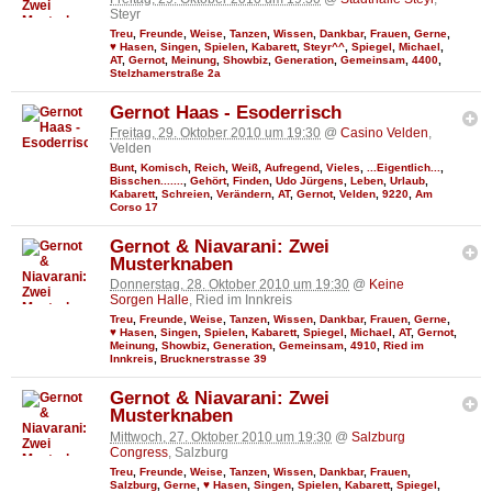
Steyr
Treu
,
Freunde
,
Weise
,
Tanzen
,
Wissen
,
Dankbar
,
Frauen
,
Gerne
,
♥ Hasen
,
Singen
,
Spielen
,
Kabarett
,
Steyr^^
,
Spiegel
,
Michael
,
AT
,
Gernot
,
Meinung
,
Showbiz
,
Generation
,
Gemeinsam
,
4400
,
Stelzhamerstraße 2a
Gernot Haas - Esoderrisch
Freitag, 29. Oktober 2010 um 19:30
@
Casino Velden
,
Velden
Bunt
,
Komisch
,
Reich
,
Weiß
,
Aufregend
,
Vieles
,
...Eigentlich...
,
Bisschen.......
,
Gehört
,
Finden
,
Udo Jürgens
,
Leben
,
Urlaub
,
Kabarett
,
Schreien
,
Verändern
,
AT
,
Gernot
,
Velden
,
9220
,
Am
Corso 17
Gernot & Niavarani: Zwei
Musterknaben
Donnerstag, 28. Oktober 2010 um 19:30
@
Keine
Sorgen Halle
, Ried im Innkreis
Treu
,
Freunde
,
Weise
,
Tanzen
,
Wissen
,
Dankbar
,
Frauen
,
Gerne
,
♥ Hasen
,
Singen
,
Spielen
,
Kabarett
,
Spiegel
,
Michael
,
AT
,
Gernot
,
Meinung
,
Showbiz
,
Generation
,
Gemeinsam
,
4910
,
Ried im
Innkreis
,
Brucknerstrasse 39
Gernot & Niavarani: Zwei
Musterknaben
Mittwoch, 27. Oktober 2010 um 19:30
@
Salzburg
Congress
, Salzburg
Treu
,
Freunde
,
Weise
,
Tanzen
,
Wissen
,
Dankbar
,
Frauen
,
Salzburg
,
Gerne
,
♥ Hasen
,
Singen
,
Spielen
,
Kabarett
,
Spiegel
,