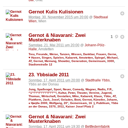
Gernot Kulis Kulisionen
Montag, 30. November 2015 um 20:00
@
Stadtsaal
Wien
, Wien
Gernot & Niavarani: Zwei
1
Musterknaben
Samstag, 21. Mai 2011 um 20:00
@
Johann-Pölz-
Halle
, Amstetten
Treu
,
Freunde
,
Weise
,
Tanzen
,
Wissen
,
Dankbar
,
Frauen
,
Gerne
,
♥ Hasen
,
Singen
,
Spielen
,
Kabarett
,
Amstetten
,
Spiegel
,
Michael
,
AT
,
Gernot
,
Meinung
,
Showbiz
,
Generation
,
Gemeinsam
,
3300
,
Stadionstraße 12
23. Ybbsiade 2011
Sonntag, 17. April 2011 um 20:00
@
Stadthalle Ybbs
,
Ybbs an der Donau
Jung
,
Spaßvogel
,
Sport
,
Neuer
,
Comedy
,
Wagner
,
Яαdϊo
,
F.R.
,
^1^!°!^!!°!°!°!°!!°!°!°^!
,
Kultur
,
Peter
,
Theater
,
Vereine
,
Jugend
,
Thomas
,
Wirtschaft
,
Gestalten
,
Mike
,
Kabarett
,
Klaus
,
Ybbs
,
AT
,
Plattform
,
Jack
,
Josef
,
Geladen
,
Boot
,
Gernot
,
Künstler
,
Johann
,
♦ Ңөηба 2000
,
Wolfgang
,
20°
,
Gemeinsam
,
16 :)
,
Publikum
,
Ybbs
an der Donau
,
3370
,
2011
,
Kaiser Josef Platz 2
Gernot & Niavarani: Zwei
Musterknaben
Sonntag, 17. April 2011 um 19:30
@
Bettfedernfabrik