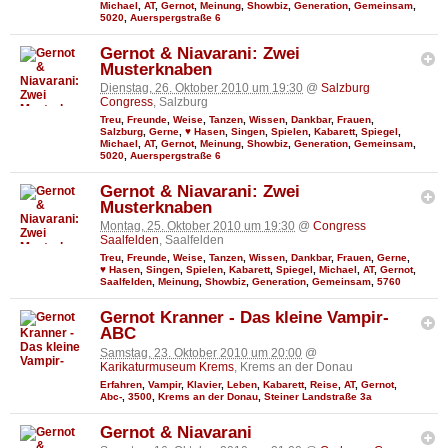
Michael
,
AT
,
Gernot
,
Meinung
,
Showbiz
,
Generation
,
Gemeinsam
,
5020
,
Auerspergstraße 6
Gernot & Niavarani: Zwei
Musterknaben
Dienstag, 26. Oktober 2010 um 19:30
@
Salzburg
Congress
, Salzburg
Treu
,
Freunde
,
Weise
,
Tanzen
,
Wissen
,
Dankbar
,
Frauen
,
Salzburg
,
Gerne
,
♥ Hasen
,
Singen
,
Spielen
,
Kabarett
,
Spiegel
,
Michael
,
AT
,
Gernot
,
Meinung
,
Showbiz
,
Generation
,
Gemeinsam
,
5020
,
Auerspergstraße 6
Gernot & Niavarani: Zwei
Musterknaben
Montag, 25. Oktober 2010 um 19:30
@
Congress
Saalfelden
, Saalfelden
Treu
,
Freunde
,
Weise
,
Tanzen
,
Wissen
,
Dankbar
,
Frauen
,
Gerne
,
♥ Hasen
,
Singen
,
Spielen
,
Kabarett
,
Spiegel
,
Michael
,
AT
,
Gernot
,
Saalfelden
,
Meinung
,
Showbiz
,
Generation
,
Gemeinsam
,
5760
Gernot Kranner - Das kleine Vampir-
ABC
Samstag, 23. Oktober 2010 um 20:00
@
Karikaturmuseum Krems
, Krems an der Donau
Erfahren
,
Vampir
,
Klavier
,
Leben
,
Kabarett
,
Reise
,
AT
,
Gernot
,
Abc-
,
3500
,
Krems an der Donau
,
Steiner Landstraße 3a
Gernot & Niavarani