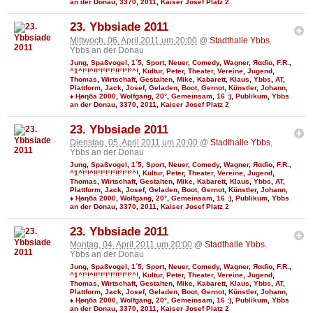
an der Donau
,
3370
,
2011
,
Kaiser Josef Platz 2
23. Ybbsiade 2011
Mittwoch, 06. April 2011 um 20:00
@
Stadthalle Ybbs
,
Ybbs an der Donau
Jung
,
Spaßvogel
,
1´5
,
Sport
,
Neuer
,
Comedy
,
Wagner
,
Яαdϊo
,
F.R.
,
^1^!°!^!!°!°!°!°!!°!°!°^!
,
Kultur
,
Peter
,
Theater
,
Vereine
,
Jugend
,
Thomas
,
Wirtschaft
,
Gestalten
,
Mike
,
Kabarett
,
Klaus
,
Ybbs
,
AT
,
Plattform
,
Jack
,
Josef
,
Geladen
,
Boot
,
Gernot
,
Künstler
,
Johann
,
♦ Ңөηба 2000
,
Wolfgang
,
20°
,
Gemeinsam
,
16 :)
,
Publikum
,
Ybbs
an der Donau
,
3370
,
2011
,
Kaiser Josef Platz 2
23. Ybbsiade 2011
Dienstag, 05. April 2011 um 20:00
@
Stadthalle Ybbs
,
Ybbs an der Donau
Jung
,
Spaßvogel
,
1´5
,
Sport
,
Neuer
,
Comedy
,
Wagner
,
Яαdϊo
,
F.R.
,
^1^!°!^!!°!°!°!°!!°!°!°^!
,
Kultur
,
Peter
,
Theater
,
Vereine
,
Jugend
,
Thomas
,
Wirtschaft
,
Gestalten
,
Mike
,
Kabarett
,
Klaus
,
Ybbs
,
AT
,
Plattform
,
Jack
,
Josef
,
Geladen
,
Boot
,
Gernot
,
Künstler
,
Johann
,
♦ Ңөηба 2000
,
Wolfgang
,
20°
,
Gemeinsam
,
16 :)
,
Publikum
,
Ybbs
an der Donau
,
3370
,
2011
,
Kaiser Josef Platz 2
23. Ybbsiade 2011
Montag, 04. April 2011 um 20:00
@
Stadthalle Ybbs
,
Ybbs an der Donau
Jung
,
Spaßvogel
,
1´5
,
Sport
,
Neuer
,
Comedy
,
Wagner
,
Яαdϊo
,
F.R.
,
^1^!°!^!!°!°!°!°!!°!°!°^!
,
Kultur
,
Peter
,
Theater
,
Vereine
,
Jugend
,
Thomas
,
Wirtschaft
,
Gestalten
,
Mike
,
Kabarett
,
Klaus
,
Ybbs
,
AT
,
Plattform
,
Jack
,
Josef
,
Geladen
,
Boot
,
Gernot
,
Künstler
,
Johann
,
♦ Ңөηба 2000
,
Wolfgang
,
20°
,
Gemeinsam
,
16 :)
,
Publikum
,
Ybbs
an der Donau
,
3370
,
2011
,
Kaiser Josef Platz 2