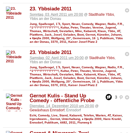
23. Ybbsiade 2011
Sonntag, 03. April 2011 um 20:00
@
Stadthalle Ybbs
,
Ybbs an der Donau
Jung
,
Spaßvogel
,
1´5
,
Sport
,
Neuer
,
Comedy
,
Wagner
,
Яαdϊo
,
F.R.
,
^1^!°!^!!°!°!°!°!!°!°!°^!
,
Kultur
,
Peter
,
Theater
,
Vereine
,
Jugend
,
Thomas
,
Wirtschaft
,
Gestalten
,
Mike
,
Kabarett
,
Klaus
,
Ybbs
,
AT
,
Plattform
,
Jack
,
Josef
,
Geladen
,
Boot
,
Gernot
,
Künstler
,
Johann
,
♦ Ңөηба 2000
,
Wolfgang
,
20°
,
Gemeinsam
,
16 :)
,
Publikum
,
Ybbs
an der Donau
,
3370
,
2011
,
Kaiser Josef Platz 2
23. Ybbsiade 2011
Samstag, 02. April 2011 um 20:00
@
Stadthalle Ybbs
,
Ybbs an der Donau
Jung
,
Spaßvogel
,
1´5
,
Sport
,
Neuer
,
Comedy
,
Wagner
,
Яαdϊo
,
F.R.
,
^1^!°!^!!°!°!°!°!!°!°!°^!
,
Kultur
,
Peter
,
Theater
,
Vereine
,
Jugend
,
Thomas
,
Wirtschaft
,
Gestalten
,
Mike
,
Kabarett
,
Klaus
,
Ybbs
,
AT
,
Plattform
,
Jack
,
Josef
,
Geladen
,
Boot
,
Gernot
,
Künstler
,
Johann
,
♦ Ңөηба 2000
,
Wolfgang
,
20°
,
Gemeinsam
,
16 :)
,
Publikum
,
Ybbs
an der Donau
,
3370
,
2011
,
Kaiser Josef Platz 2
Gernot Kulis - Stand Up
3
Comedy - öffentliche Probe
Dienstag, 14. Dezember 2010 um 20:00
@
Gewäxhaus Ennsdorf
, Ennsdorf
Echt
,
Comedy
,
Live
,
Stand
,
Kabarett
,
Telefon
,
Warten
,
AT
,
Kaiser
,
Irgendwann..
,
Gernot
,
Unterhaltung
,
♦ Ңөηба 2000
,
Hans Krankl
,
Ennsdorf
,
Publikum
,
4482
,
2011
,
Flurweg 6