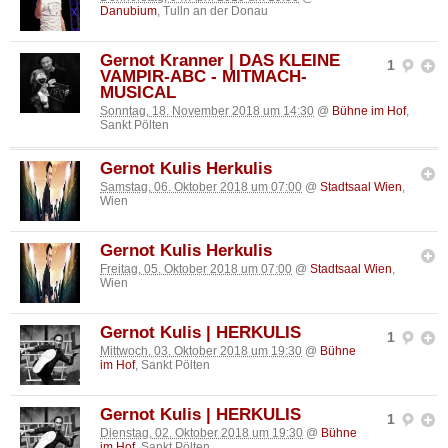
Danubium
, Tulln an der Donau
Gernot Kranner | DAS KLEINE
1
VAMPIR-ABC - MITMACH-
MUSICAL
Sonntag, 18. November 2018 um 14:30
@
Bühne im Hof
,
Sankt Pölten
Gernot Kulis Herkulis
Samstag, 06. Oktober 2018 um 07:00
@
Stadtsaal Wien
,
Wien
Gernot Kulis Herkulis
Freitag, 05. Oktober 2018 um 07:00
@
Stadtsaal Wien
,
Wien
Gernot Kulis | HERKULIS
1
Mittwoch, 03. Oktober 2018 um 19:30
@
Bühne
im Hof
, Sankt Pölten
Gernot Kulis | HERKULIS
1
Dienstag, 02. Oktober 2018 um 19:30
@
Bühne
im Hof
, Sankt Pölten