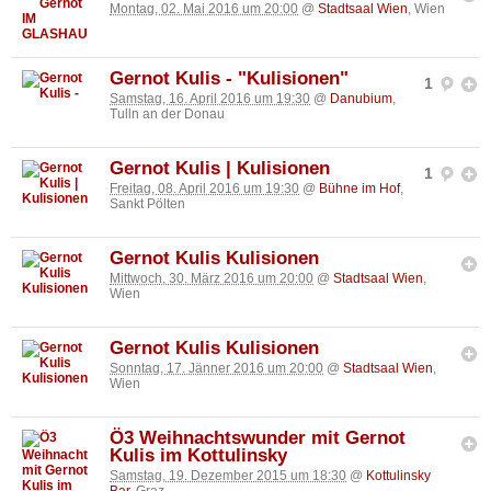
Montag, 02. Mai 2016 um 20:00
@
Stadtsaal Wien
, Wien
Gernot Kulis - "Kulisionen"
1
Samstag, 16. April 2016 um 19:30
@
Danubium
,
Tulln an der Donau
Gernot Kulis | Kulisionen
1
Freitag, 08. April 2016 um 19:30
@
Bühne im Hof
,
Sankt Pölten
Gernot Kulis Kulisionen
Mittwoch, 30. März 2016 um 20:00
@
Stadtsaal Wien
,
Wien
Gernot Kulis Kulisionen
Sonntag, 17. Jänner 2016 um 20:00
@
Stadtsaal Wien
,
Wien
Ö3 Weihnachtswunder mit Gernot
Kulis im Kottulinsky
Samstag, 19. Dezember 2015 um 18:30
@
Kottulinsky
Bar
, Graz