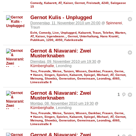
Comedy
,
Kabarett
,
AT
,
Kaiser
,
Gernot
,
Freistadt
,
4240
,
Salzgasse
15
Gernot Kulis - Unplugged
Donnerstag, 11. November 2010 um 20:00
@
Spinnerei
,
Traun
Echt
,
Comedy
,
Live
,
Unplugged
,
Kabarett
,
Traun
,
Telefon
,
Warten
,
AT
,
Kaiser
,
Irgendwann..
,
Gernot
,
Unterhaltung
,
Hans Krankl
,
Publikum
,
1200
,
4050
,
Fabrikstraße
Gernot & Niavarani: Zwei
Musterknaben
Dienstag, 09. November 2010 um 19:30
@
Kürnberghalle
, Leonding
Treu
,
Freunde
,
Weise
,
Tanzen
,
Wissen
,
Dankbar
,
Frauen
,
Gerne
,
♥ Hasen
,
Singen
,
Spielen
,
Kabarett
,
Spiegel
,
Michael
,
AT
,
Gernot
,
Meinung
,
Showbiz
,
Generation
,
Gemeinsam
,
Leonding
,
4060
,
Limesstraße 8
Gernot & Niavarani: Zwei
1
Musterknaben
Montag, 08. November 2010 um 19:30
@
Kürnberghalle
, Leonding
Treu
,
Freunde
,
Weise
,
Tanzen
,
Wissen
,
Dankbar
,
Frauen
,
Gerne
,
♥ Hasen
,
Singen
,
Spielen
,
Kabarett
,
Spiegel
,
Michael
,
AT
,
Gernot
,
Meinung
,
Showbiz
,
Generation
,
Gemeinsam
,
Leonding
,
4060
,
Limesstraße 8
Gernot & Niavarani: Zwei