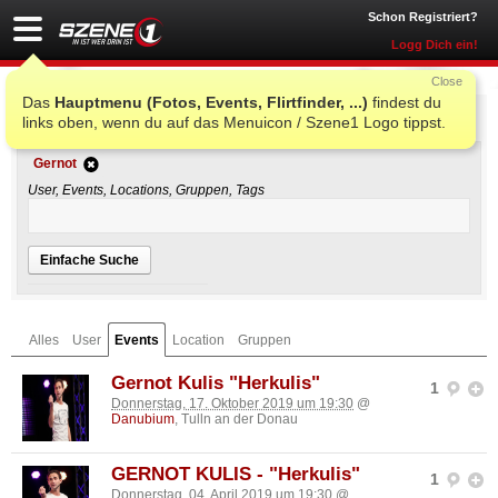
Schon Registriert?
Logg Dich ein!
Close
Das
Hauptmenu (Fotos, Events, Flirtfinder, ...)
findest du
Einfache Suche
links oben, wenn du auf das Menuicon / Szene1 Logo tippst.
Gernot
User, Events, Locations, Gruppen, Tags
Einfache Suche
Alles
User
Events
Location
Gruppen
Gernot Kulis "Herkulis"
1
Donnerstag, 17. Oktober 2019 um 19:30
@
Danubium
, Tulln an der Donau
GERNOT KULIS - "Herkulis"
1
Donnerstag, 04. April 2019 um 19:30
@