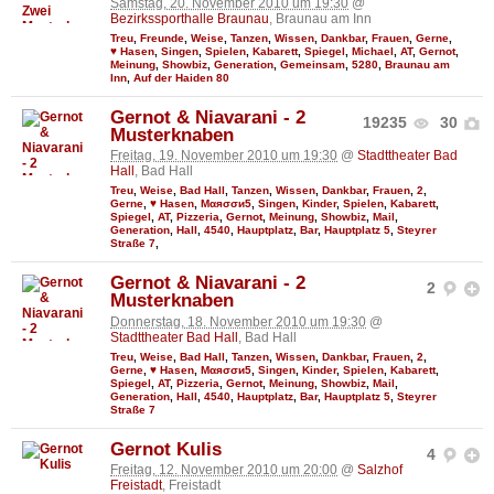
Samstag, 20. November 2010 um 19:30
@
Bezirkssporthalle Braunau
, Braunau am Inn
Treu
,
Freunde
,
Weise
,
Tanzen
,
Wissen
,
Dankbar
,
Frauen
,
Gerne
,
♥ Hasen
,
Singen
,
Spielen
,
Kabarett
,
Spiegel
,
Michael
,
AT
,
Gernot
,
Meinung
,
Showbiz
,
Generation
,
Gemeinsam
,
5280
,
Braunau am
Inn
,
Auf der Haiden 80
Gernot & Niavarani - 2
19235
30
Musterknaben
Freitag, 19. November 2010 um 19:30
@
Stadttheater Bad
Hall
, Bad Hall
Treu
,
Weise
,
Bad Hall
,
Tanzen
,
Wissen
,
Dankbar
,
Frauen
,
2
,
Gerne
,
♥ Hasen
,
Мαяσσи5
,
Singen
,
Kinder
,
Spielen
,
Kabarett
,
Spiegel
,
AT
,
Pizzeria
,
Gernot
,
Meinung
,
Showbiz
,
Mail
,
Generation
,
Hall
,
4540
,
Hauptplatz
,
Bar
,
Hauptplatz 5
,
Steyrer
Straße 7
,
Gernot & Niavarani - 2
2
Musterknaben
Donnerstag, 18. November 2010 um 19:30
@
Stadttheater Bad Hall
, Bad Hall
Treu
,
Weise
,
Bad Hall
,
Tanzen
,
Wissen
,
Dankbar
,
Frauen
,
2
,
Gerne
,
♥ Hasen
,
Мαяσσи5
,
Singen
,
Kinder
,
Spielen
,
Kabarett
,
Spiegel
,
AT
,
Pizzeria
,
Gernot
,
Meinung
,
Showbiz
,
Mail
,
Generation
,
Hall
,
4540
,
Hauptplatz
,
Bar
,
Hauptplatz 5
,
Steyrer
Straße 7
Gernot Kulis
4
Freitag, 12. November 2010 um 20:00
@
Salzhof
Freistadt
, Freistadt