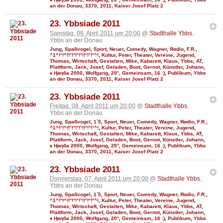
an der Donau
,
3370
,
2011
,
Kaiser Josef Platz 2
23. Ybbsiade 2011
Samstag, 09. April 2011 um 20:00
@
Stadthalle Ybbs
,
Ybbs an der Donau
Jung
,
Spaßvogel
,
Sport
,
Neuer
,
Comedy
,
Wagner
,
Яαdϊo
,
F.R.
,
^1^!°!^!!°!°!°!°!!°!°!°^!
,
Kultur
,
Peter
,
Theater
,
Vereine
,
Jugend
,
Thomas
,
Wirtschaft
,
Gestalten
,
Mike
,
Kabarett
,
Klaus
,
Ybbs
,
AT
,
Plattform
,
Jack
,
Josef
,
Geladen
,
Boot
,
Gernot
,
Künstler
,
Johann
,
♦ Ңөηба 2000
,
Wolfgang
,
20°
,
Gemeinsam
,
16 :)
,
Publikum
,
Ybbs
an der Donau
,
3370
,
2011
,
Kaiser Josef Platz 2
23. Ybbsiade 2011
Freitag, 08. April 2011 um 20:00
@
Stadthalle Ybbs
,
Ybbs an der Donau
Jung
,
Spaßvogel
,
1´5
,
Sport
,
Neuer
,
Comedy
,
Wagner
,
Яαdϊo
,
F.R.
,
^1^!°!^!!°!°!°!°!!°!°!°^!
,
Kultur
,
Peter
,
Theater
,
Vereine
,
Jugend
,
Thomas
,
Wirtschaft
,
Gestalten
,
Mike
,
Kabarett
,
Klaus
,
Ybbs
,
AT
,
Plattform
,
Jack
,
Josef
,
Geladen
,
Boot
,
Gernot
,
Künstler
,
Johann
,
♦ Ңөηба 2000
,
Wolfgang
,
20°
,
Gemeinsam
,
16 :)
,
Publikum
,
Ybbs
an der Donau
,
3370
,
2011
,
Kaiser Josef Platz 2
23. Ybbsiade 2011
Donnerstag, 07. April 2011 um 20:00
@
Stadthalle Ybbs
,
Ybbs an der Donau
Jung
,
Spaßvogel
,
1´5
,
Sport
,
Neuer
,
Comedy
,
Wagner
,
Яαdϊo
,
F.R.
,
^1^!°!^!!°!°!°!°!!°!°!°^!
,
Kultur
,
Peter
,
Theater
,
Vereine
,
Jugend
,
Thomas
,
Wirtschaft
,
Gestalten
,
Mike
,
Kabarett
,
Klaus
,
Ybbs
,
AT
,
Plattform
,
Jack
,
Josef
,
Geladen
,
Boot
,
Gernot
,
Künstler
,
Johann
,
♦ Ңөηба 2000
,
Wolfgang
,
20°
,
Gemeinsam
,
16 :)
,
Publikum
,
Ybbs