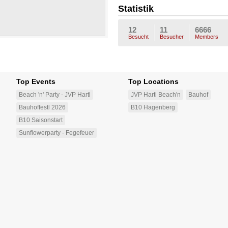
_
M
_04
Statistik
12
11
6666
Besucht
Besucher
Members
Top Events
Top Locations
Beach 'n' Party - JVP Hartl
JVP Hartl Beach'n
Bauhof
Bauhoffestl 2026
B10 Hagenberg
B10 Saisonstart
Sunflowerparty - Fegefeuer