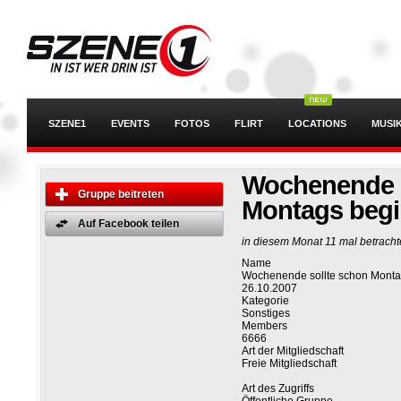
SZENE1
EVENTS
FOTOS
FLIRT
LOCATIONS
MUSI
Wochenende s
Gruppe beitreten
Montags beg
Auf Facebook teilen
in diesem Monat 11 mal betracht
Name
Wochenende sollte schon Monta
26.10.2007
Kategorie
Sonstiges
Members
6666
Art der Mitgliedschaft
Freie Mitgliedschaft
Art des Zugriffs