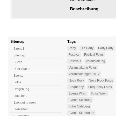
Öffentliche Gruppe
Beschreibung
Sitemap
Tags
Party
Die Party
Party Party
Szene1
Festival
Festival Fotos
Sitemap
Festivals
Veranstaltung
Suche
Veranstaltung Fotos
User-Suche
Veranstaltungen 2012
Events
Nova Rock
Nova Rock Fotos
Fotos
Frequency
Frequency Fotos
Umgebung
Events Wien
Fotos Wien
Locations
Events Salzburg
Event eintragen
Fotos Salzburg
Freikarten
Events Steiermark
Gutscheine