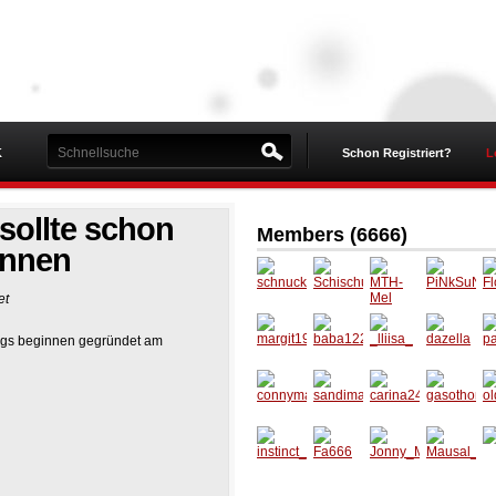
K
Schon Registriert?
L
ollte schon
Members (6666)
innen
et
schnuc
Schisc
MTH-
PiNkSu
Fl
kkk
hui
Mel
N
_
gs beginnen gegründet am
margit1
baba12
_lliisa_
dazella
pa
990
2
conny
sandim
carina2
gasoth
ol
mausi1
ausal
4
oma
o
instinct
Fa666
Jonny_
Mausal
Fl