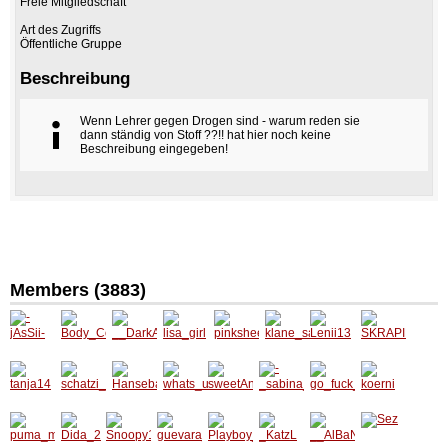
Freie Mitgliedschaft
Art des Zugriffs
Öffentliche Gruppe
Beschreibung
Wenn Lehrer gegen Drogen sind - warum reden sie
dann ständig von Stoff ??!! hat hier noch keine
Beschreibung eingegeben!
Members (3883)
-jAsSii-
Body_
__Dark
lisa_girl
pinkshe
klane_s
Lenii13
SKRAP
Control
Angel_
epworld
arah
IDWIEN
_
0112
tanja14
schatzi
Hanseb
whats_
sweetA
-
go_fuc
koerni
_14
anger1
up_brot
ngel14
_sabina
k_your
3
her
_-
self