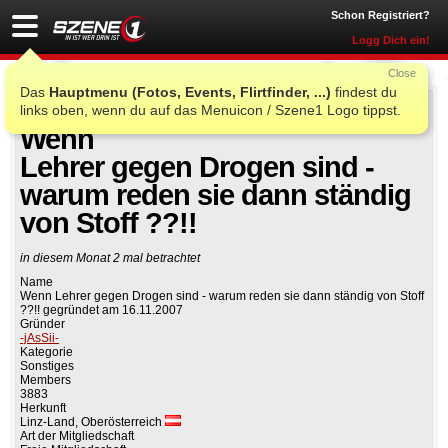
Schon Registriert?
Logg Dich ein!
Close
Das
Hauptmenu (Fotos, Events, Flirtfinder, ...)
findest du
links oben, wenn du auf das Menuicon / Szene1 Logo tippst.
Auf Facebook teilen
Gruppe beitreten
Wenn
Lehrer gegen Drogen sind -
warum reden sie dann ständig
von Stoff ??!!
in diesem Monat 2 mal betrachtet
Name
Wenn Lehrer gegen Drogen sind - warum reden sie dann ständig von Stoff
??!! gegründet am 16.11.2007
Gründer
-jAsSii-
Kategorie
Sonstiges
Members
3883
Herkunft
Linz-Land, Oberösterreich
Art der Mitgliedschaft