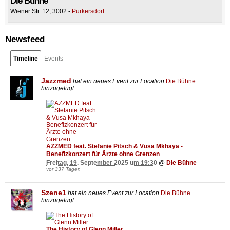
Die Bühne
Wiener Str. 12
,
3002
-
Purkersdorf
Newsfeed
Timeline
Events
Jazzmed
hat ein neues Event zur Location
Die Bühne
hinzugefügt.
AZZMED feat. Stefanie Pitsch & Vusa Mkhaya -
Benefizkonzert für Ärzte ohne Grenzen
Freitag, 19. September 2025 um 19:30
@
Die Bühne
vor 337 Tagen
Szene1
hat ein neues Event zur Location
Die Bühne
hinzugefügt.
The History of Glenn Miller