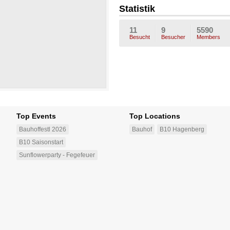
SteFFii
hEArt9
ient_e
I-
a
Statistik
2
mo_
11
9
5590
Besucht
Besucher
Members
Top Events
Top Locations
Bauhoffestl 2026
Bauhof
B10 Hagenberg
B10 Saisonstart
Sunflowerparty - Fegefeuer