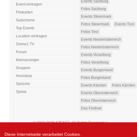
Events Salzburg
Event eintragen
Fotos Salzburg
Freikarten
Events Steiermark
Gutscheine
Fotos Steiermark
Events Tirol
Top Events
Fotos Tirol
Location eintragen
Events Niederösterreich
Szene1.TV
Fotos Niederösterreich
Forum
Events Vorarlberg
Kleinanzeiger
Fotos Vorarlberg
Gruppen
Events Burgenland
Horoskop
Fotos Burgenland
Sprüche
Events Kärnten
Fotos Kärnten
Spiele
Events Oberösterreich
Fotos Oberösterreich
Das Festival
© 2003-2026 SZENE1. All Rights Reserved
|
Cookie-Einstellu
Diese Internetseite verarbeitet Cookies.