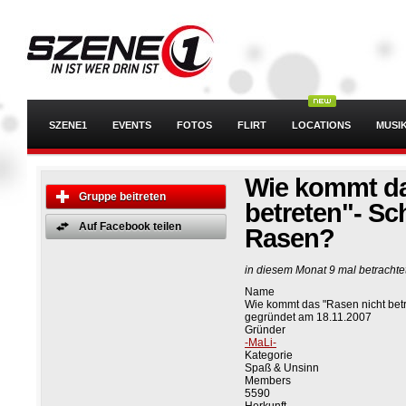
SZENE1
EVENTS
FOTOS
FLIRT
LOCATIONS
MUSI
Wie kommt da
Gruppe beitreten
betreten"- Sc
Auf Facebook teilen
Rasen?
in diesem Monat 9 mal betrachte
Name
Wie kommt das "Rasen nicht betr
gegründet am 18.11.2007
Gründer
-MaLi-
Kategorie
Spaß & Unsinn
Members
5590