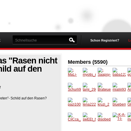
K
Schon Registriert?
L
s "Rasen nicht
Members (5590)
hild auf den
-MaLi-
myotis
-
baba12
g
t
_natteri
Saapsy
2
k
-
se
Schurli
tami_2
Bratwu
mialiii9
A
eten"- Schild auf den Rasen?
99
909
erschtl
3
_
pazi100
lena222
kruzi_2
blueber
G
ry_girl
Dj
CiiCca_
swEEt_
disobed
-K-A-T-
m