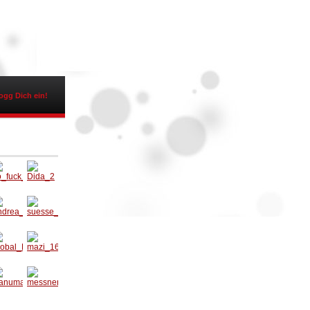
ogg Dich ein!
o_fuc
Dida_2
_your
lf
ndrea
suesse
05
_Mieze
lobal_
mazi_1
6
anum
messn