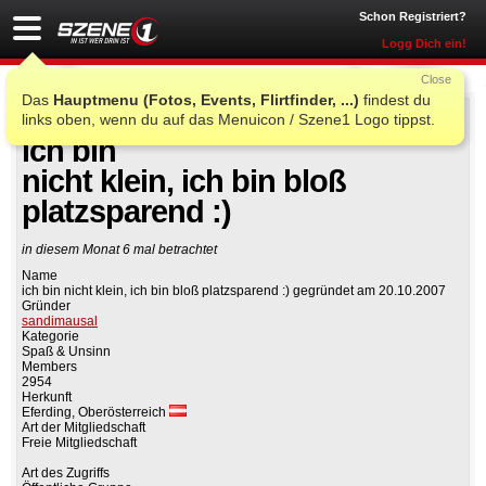
Schon Registriert?
Logg Dich ein!
Close
Das
Hauptmenu (Fotos, Events, Flirtfinder, ...)
findest du
links oben, wenn du auf das Menuicon / Szene1 Logo tippst.
Auf Facebook teilen
Gruppe beitreten
ich bin
nicht klein, ich bin bloß
platzsparend :)
in diesem Monat 6 mal betrachtet
Name
ich bin nicht klein, ich bin bloß platzsparend :) gegründet am 20.10.2007
Gründer
sandimausal
Kategorie
Spaß & Unsinn
Members
2954
Herkunft
Eferding, Oberösterreich
Art der Mitgliedschaft
Freie Mitgliedschaft
Art des Zugriffs