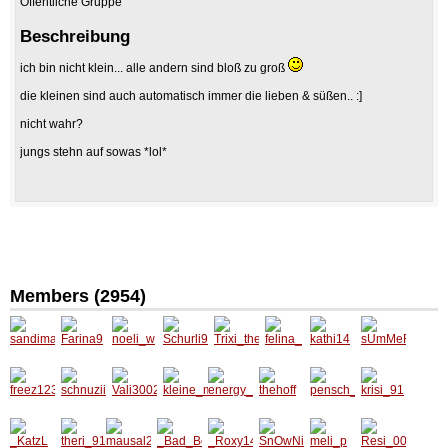
Öffentliche Gruppe
Beschreibung
ich bin nicht klein... alle andern sind bloß zu groß
die kleinen sind auch automatisch immer die lieben & süßen.. :]
nicht wahr?
jungs stehn auf sowas *lol*
Members (2954)
sandim
Farina9
noeli_w
Schurli
Trixi_th
felina_
kathi14
sUmMe
ausal
99
e_only_
RdReA
one
m93
freez12
schnuzi
Vali300
kleine_
energy
thehoff
pensch
krisi_9
3
ikatz
2
madem
_lady
_12
1
oiselle