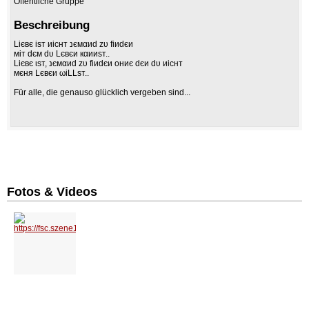
Öffentliche Gruppe
Beschreibung
Liєвє iѕт иicнт נємαиd zυ fiиdєи
мiт dєм dυ Lєвєи кαииѕт..
Liєвє ιѕт, נємαиd zυ fiиdєи oниє dєи dυ иicнт
мєня Lєвєи ωiLLѕт..
Für alle, die genauso glücklich vergeben sind...
Fotos & Videos