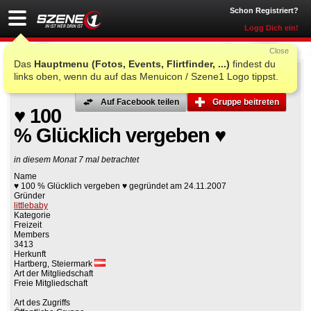
Schon Registriert?
Logg Dich ein!
Close
Das
Hauptmenu (Fotos, Events, Flirtfinder, ...)
findest du
links oben, wenn du auf das Menuicon / Szene1 Logo tippst.
Auf Facebook teilen
Gruppe beitreten
♥ 100
% Glücklich vergeben ♥
in diesem Monat 7 mal betrachtet
Name
♥ 100 % Glücklich vergeben ♥ gegründet am 24.11.2007
Gründer
littlebaby
Kategorie
Freizeit
Members
3413
Herkunft
Hartberg, Steiermark
Art der Mitgliedschaft
Freie Mitgliedschaft
Art des Zugriffs