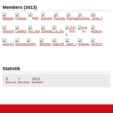
Members (3413)
littlebab
Clemen
-julie-
karin44
Fruchtz
funnyta
hochim
-
y
s17
9
wergerl
bby
aus
_Emo_
GiirLy_-
chrisu0
Lalaith2
nici_ma
Juliema
_La_Do
-J-U-N-
s-a-n-i
peziii-w
5
1
usal1
usal_14
lce_Vit
K-Y-
a_
sunny3
honeyb
nickEy
MiSsNo
mike19
_liabs_
powera
michi17
105
ee02
BoDy
89
mausl_
de_99
02
Statistik
8
7
3413
Besucht
Besucher
Members