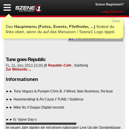
Schon Registriert?
Logg Dich ein!
Close
Das
Hauptmenu (Fotos, Events, Flirtfinder, ...)
findest du
ICH WAR AUCH DORT
links oben, wenn du auf das Menuicon / Szene1 Logo tippst.
Auf Facebook teilen
Tune goes Republic
Fr., 11. Jän. 2013 22:00
@
Republic-Cafe
, Salzburg
Zur Webseite ...
Informationen
►► Tony Vegazz & Pumpin Chris B. // Wired, Italo Business, Re:fuse
►► Hammerstingl & Àri Cazal // TUNE / Subforce
►► Mike Ilic // Dayjax Digital records
►►Vj: Vjane Day-z
◙◙◙◙◙◙◙◙◙◙◙◙◙◙◙◙◙◙◙◙◙◙◙◙◙◙◙◙◙◙◙◙◙◙◙
Im neuen Jahr starten wir mit einem nationalen Line Up der Sonderklasse.