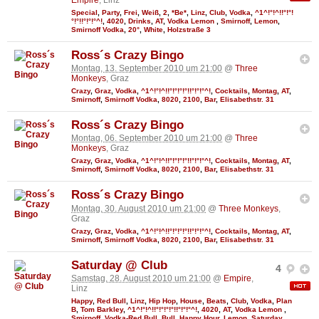
Special
,
Party
,
Frei
,
Weiß
,
2
,
*Be*
,
Linz
,
Club
,
Vodka
,
^1^!°!^!!°!°!
°!°!!°!°!°^!
,
4020
,
Drinks
,
AT
,
Vodka Lemon
,
Smirnoff
,
Lemon
,
Smirnoff Vodka
,
20°
,
White
,
Holzstraße 3
Ross´s Crazy Bingo
Montag, 13. September 2010 um 21:00
@
Three
Monkeys
, Graz
Crazy
,
Graz
,
Vodka
,
^1^!°!^!!°!°!°!°!!°!°!°^!
,
Cocktails
,
Montag
,
AT
,
Smirnoff
,
Smirnoff Vodka
,
8020
,
2100
,
Bar
,
Elisabethstr. 31
Ross´s Crazy Bingo
Montag, 06. September 2010 um 21:00
@
Three
Monkeys
, Graz
Crazy
,
Graz
,
Vodka
,
^1^!°!^!!°!°!°!°!!°!°!°^!
,
Cocktails
,
Montag
,
AT
,
Smirnoff
,
Smirnoff Vodka
,
8020
,
2100
,
Bar
,
Elisabethstr. 31
Ross´s Crazy Bingo
Montag, 30. August 2010 um 21:00
@
Three Monkeys
,
Graz
Crazy
,
Graz
,
Vodka
,
^1^!°!^!!°!°!°!°!!°!°!°^!
,
Cocktails
,
Montag
,
AT
,
Smirnoff
,
Smirnoff Vodka
,
8020
,
2100
,
Bar
,
Elisabethstr. 31
Saturday @ Club
4
Samstag, 28. August 2010 um 21:00
@
Empire
,
Linz
Happy
,
Red Bull
,
Linz
,
Hip Hop
,
House
,
Beats
,
Club
,
Vodka
,
Plan
B
,
Tom Barkley
,
^1^!°!^!!°!°!°!°!!°!°!°^!
,
4020
,
AT
,
Vodka Lemon
,
Smirnoff
,
Vodka-Red Bull
,
Bull
,
Happy Hour
,
Lemon
,
Saturday
,