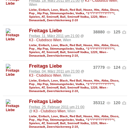
Freitag, 18. März 2011 um 21:00
@
K3 - Clubdisco Wien
,
Wien
Liebe
,
Einfach
,
Love
,
Black
,
Red Bull
,
House
,
Hits
,
Abba
,
Disco
,
Pop
,
Hip Pop
,
Stimmungslieder
,
Vodka
,
^1^!°!^!!°!°!°!°!!°!°!°^!
,
Spielen
,
AT
,
Smirnoff
,
Bull
,
Smirnoff Vodka
,
1220
,
Wien -
Donaustadt
,
Zwerchäckerweg 2-10
Freitags Liebe
38880
125
Freitag, 11. März 2011 um 21:00
@
K3 - Clubdisco Wien
, Wien
Liebe
,
Einfach
,
Love
,
Black
,
Red Bull
,
House
,
Hits
,
Abba
,
Disco
,
Pop
,
Hip Pop
,
Stimmungslieder
,
Vodka
,
^1^!°!^!!°!°!°!°!!°!°!°^!
,
Spielen
,
AT
,
Smirnoff
,
Bull
,
Smirnoff Vodka
,
1220
,
Wien -
Donaustadt
,
Zwerchäckerweg 2-10
,
Freitags Liebe
37779
124
Freitag, 04. März 2011 um 21:00
@
K3 - Clubdisco Wien
, Wien
Liebe
,
Einfach
,
Love
,
Black
,
Red Bull
,
House
,
Hits
,
Abba
,
Disco
,
Pop
,
Hip Pop
,
Stimmungslieder
,
Vodka
,
^1^!°!^!!°!°!°!°!!°!°!°^!
,
Spielen
,
AT
,
Smirnoff
,
Bull
,
Smirnoff Vodka
,
1220
,
Wien -
Donaustadt
,
Zwerchäckerweg 2-10
,
Freitags Liebe
35312
120
Freitag, 25. Februar 2011 um 21:00
@
K3 - Clubdisco Wien
, Wien
Liebe
,
Einfach
,
Love
,
Black
,
Red Bull
,
House
,
Hits
,
Abba
,
Disco
,
Pop
,
Hip Pop
,
Stimmungslieder
,
Vodka
,
^1^!°!^!!°!°!°!°!!°!°!°^!
,
Spielen
,
AT
,
Smirnoff
,
Bull
,
Smirnoff Vodka
,
1220
,
Wien -
Donaustadt
,
Zwerchäckerweg 2-10
,