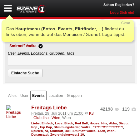
Schon Registriert?
Logg Dich ein!
Close
Das
Hauptmenu (Fotos, Events, Flirtfinder, ...)
findest du
Einfache Suche
links oben, wenn du auf das Menuicon / Szene1 Logo tippst.
Smirnoff Vodka
User, Events, Locations, Gruppen, Tags
Einfache Suche
Alles
User
Events
Location
Gruppen
Freitags Liebe
42198
119
Freitag, 29. Juli 2011 um 21:00
@
K3
- Clubdisco Wien
, Wien
Liebe
,
Einfach
,
Love
,
Black
,
Red Bull
,
House
,
Hits
,
Abba
,
Disco
,
Pop
,
Hip Pop
,
Stimmungslieder
,
Vodka
,
^1^!°!^!!°!°!°!°!!°!°!°^!
,
Spielen
,
AT
,
Smirnoff
,
Bull
,
Smirnoff Vodka
,
1220
,
Wien -
Donaustadt
,
Zwerchäckerweg 2-10
,