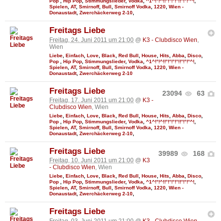
Pop
,
Hip Pop
,
Stimmungslieder
,
Vodka
,
^1^!°!^!!°!°!°!°!!°!°!°^!
,
Spielen
,
AT
,
Smirnoff
,
Bull
,
Smirnoff Vodka
,
1220
,
Wien -
Donaustadt
,
Zwerchäckerweg 2-10
,
Freitags Liebe
Freitag, 24. Juni 2011 um 21:00
@
K3 - Clubdisco Wien
,
Wien
Liebe
,
Einfach
,
Love
,
Black
,
Red Bull
,
House
,
Hits
,
Abba
,
Disco
,
Pop
,
Hip Pop
,
Stimmungslieder
,
Vodka
,
^1^!°!^!!°!°!°!°!!°!°!°^!
,
Spielen
,
AT
,
Smirnoff
,
Bull
,
Smirnoff Vodka
,
1220
,
Wien -
Donaustadt
,
Zwerchäckerweg 2-10
Freitags Liebe
23094
63
Freitag, 17. Juni 2011 um 21:00
@
K3 -
Clubdisco Wien
, Wien
Liebe
,
Einfach
,
Love
,
Black
,
Red Bull
,
House
,
Hits
,
Abba
,
Disco
,
Pop
,
Hip Pop
,
Stimmungslieder
,
Vodka
,
^1^!°!^!!°!°!°!°!!°!°!°^!
,
Spielen
,
AT
,
Smirnoff
,
Bull
,
Smirnoff Vodka
,
1220
,
Wien -
Donaustadt
,
Zwerchäckerweg 2-10
,
Freitags Liebe
39989
168
Freitag, 10. Juni 2011 um 21:00
@
K3
- Clubdisco Wien
, Wien
Liebe
,
Einfach
,
Love
,
Black
,
Red Bull
,
House
,
Hits
,
Abba
,
Disco
,
Pop
,
Hip Pop
,
Stimmungslieder
,
Vodka
,
^1^!°!^!!°!°!°!°!!°!°!°^!
,
Spielen
,
AT
,
Smirnoff
,
Bull
,
Smirnoff Vodka
,
1220
,
Wien -
Donaustadt
,
Zwerchäckerweg 2-10
,
Freitags Liebe
Freitag, 03. Juni 2011 um 21:00
@
K3 - Clubdisco Wien
,