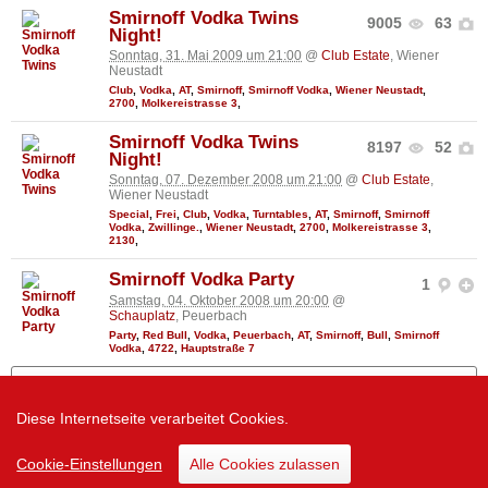
Smirnoff Vodka Twins
9005
63
Night!
Sonntag, 31. Mai 2009 um 21:00
@
Club Estate
, Wiener
Neustadt
Club
,
Vodka
,
AT
,
Smirnoff
,
Smirnoff Vodka
,
Wiener Neustadt
,
2700
,
Molkereistrasse 3
,
Smirnoff Vodka Twins
8197
52
Night!
Sonntag, 07. Dezember 2008 um 21:00
@
Club Estate
,
Wiener Neustadt
Special
,
Frei
,
Club
,
Vodka
,
Turntables
,
AT
,
Smirnoff
,
Smirnoff
Vodka
,
Zwillinge.
,
Wiener Neustadt
,
2700
,
Molkereistrasse 3
,
2130
,
Smirnoff Vodka Party
1
Samstag, 04. Oktober 2008 um 20:00
@
Schauplatz
, Peuerbach
Party
,
Red Bull
,
Vodka
,
Peuerbach
,
AT
,
Smirnoff
,
Bull
,
Smirnoff
Vodka
,
4722
,
Hauptstraße 7
Mehr zeigen
Diese Internetseite verarbeitet Cookies.
Zur Desktop Version
Cookie-Einstellungen
Alle Cookies zulassen