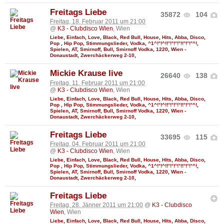
Freitags Liebe
35872
104
Freitag, 18. Februar 2011 um 21:00
@
K3 - Clubdisco Wien
, Wien
Liebe
,
Einfach
,
Love
,
Black
,
Red Bull
,
House
,
Hits
,
Abba
,
Disco
,
Pop
,
Hip Pop
,
Stimmungslieder
,
Vodka
,
^1^!°!^!!°!°!°!°!!°!°!°^!
,
Spielen
,
AT
,
Smirnoff
,
Bull
,
Smirnoff Vodka
,
1220
,
Wien -
Donaustadt
,
Zwerchäckerweg 2-10
,
Mickie Krause live
26640
138
Freitag, 11. Februar 2011 um 21:00
@
K3 - Clubdisco Wien
, Wien
Liebe
,
Einfach
,
Love
,
Black
,
Red Bull
,
House
,
Hits
,
Abba
,
Disco
,
Pop
,
Hip Pop
,
Stimmungslieder
,
Vodka
,
^1^!°!^!!°!°!°!°!!°!°!°^!
,
Spielen
,
AT
,
Smirnoff
,
Bull
,
Smirnoff Vodka
,
1220
,
Wien -
Donaustadt
,
Zwerchäckerweg 2-10
,
Freitags Liebe
33695
115
Freitag, 04. Februar 2011 um 21:00
@
K3 - Clubdisco Wien
, Wien
Liebe
,
Einfach
,
Love
,
Black
,
Red Bull
,
House
,
Hits
,
Abba
,
Disco
,
Pop
,
Hip Pop
,
Stimmungslieder
,
Vodka
,
^1^!°!^!!°!°!°!°!!°!°!°^!
,
Spielen
,
AT
,
Smirnoff
,
Bull
,
Smirnoff Vodka
,
1220
,
Wien -
Donaustadt
,
Zwerchäckerweg 2-10
,
Freitags Liebe
Freitag, 28. Jänner 2011 um 21:00
@
K3 - Clubdisco
Wien
, Wien
Liebe
,
Einfach
,
Love
,
Black
,
Red Bull
,
House
,
Hits
,
Abba
,
Disco
,