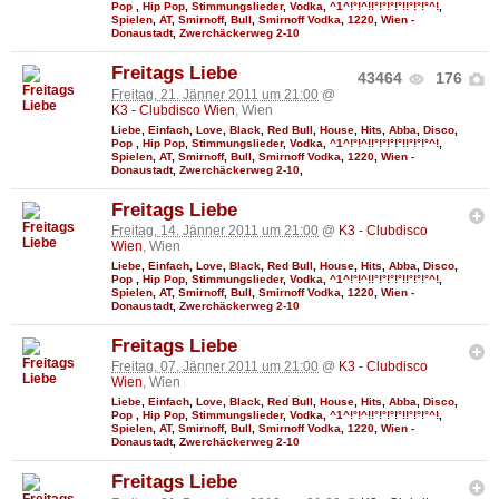
Pop
,
Hip Pop
,
Stimmungslieder
,
Vodka
,
^1^!°!^!!°!°!°!°!!°!°!°^!
,
Spielen
,
AT
,
Smirnoff
,
Bull
,
Smirnoff Vodka
,
1220
,
Wien -
Donaustadt
,
Zwerchäckerweg 2-10
Freitags Liebe
43464
176
Freitag, 21. Jänner 2011 um 21:00
@
K3 - Clubdisco Wien
, Wien
Liebe
,
Einfach
,
Love
,
Black
,
Red Bull
,
House
,
Hits
,
Abba
,
Disco
,
Pop
,
Hip Pop
,
Stimmungslieder
,
Vodka
,
^1^!°!^!!°!°!°!°!!°!°!°^!
,
Spielen
,
AT
,
Smirnoff
,
Bull
,
Smirnoff Vodka
,
1220
,
Wien -
Donaustadt
,
Zwerchäckerweg 2-10
,
Freitags Liebe
Freitag, 14. Jänner 2011 um 21:00
@
K3 - Clubdisco
Wien
, Wien
Liebe
,
Einfach
,
Love
,
Black
,
Red Bull
,
House
,
Hits
,
Abba
,
Disco
,
Pop
,
Hip Pop
,
Stimmungslieder
,
Vodka
,
^1^!°!^!!°!°!°!°!!°!°!°^!
,
Spielen
,
AT
,
Smirnoff
,
Bull
,
Smirnoff Vodka
,
1220
,
Wien -
Donaustadt
,
Zwerchäckerweg 2-10
Freitags Liebe
Freitag, 07. Jänner 2011 um 21:00
@
K3 - Clubdisco
Wien
, Wien
Liebe
,
Einfach
,
Love
,
Black
,
Red Bull
,
House
,
Hits
,
Abba
,
Disco
,
Pop
,
Hip Pop
,
Stimmungslieder
,
Vodka
,
^1^!°!^!!°!°!°!°!!°!°!°^!
,
Spielen
,
AT
,
Smirnoff
,
Bull
,
Smirnoff Vodka
,
1220
,
Wien -
Donaustadt
,
Zwerchäckerweg 2-10
Freitags Liebe