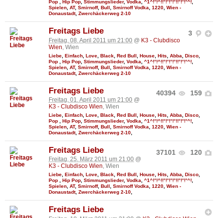
Pop
,
Hip Pop
,
Stimmungslieder
,
Vodka
,
^1^!°!^!!°!°!°!°!!°!°!°^!
,
Spielen
,
AT
,
Smirnoff
,
Bull
,
Smirnoff Vodka
,
1220
,
Wien -
Donaustadt
,
Zwerchäckerweg 2-10
Freitags Liebe
3
Freitag, 08. April 2011 um 21:00
@
K3 - Clubdisco
Wien
, Wien
Liebe
,
Einfach
,
Love
,
Black
,
Red Bull
,
House
,
Hits
,
Abba
,
Disco
,
Pop
,
Hip Pop
,
Stimmungslieder
,
Vodka
,
^1^!°!^!!°!°!°!°!!°!°!°^!
,
Spielen
,
AT
,
Smirnoff
,
Bull
,
Smirnoff Vodka
,
1220
,
Wien -
Donaustadt
,
Zwerchäckerweg 2-10
Freitags Liebe
40394
159
Freitag, 01. April 2011 um 21:00
@
K3 - Clubdisco Wien
, Wien
Liebe
,
Einfach
,
Love
,
Black
,
Red Bull
,
House
,
Hits
,
Abba
,
Disco
,
Pop
,
Hip Pop
,
Stimmungslieder
,
Vodka
,
^1^!°!^!!°!°!°!°!!°!°!°^!
,
Spielen
,
AT
,
Smirnoff
,
Bull
,
Smirnoff Vodka
,
1220
,
Wien -
Donaustadt
,
Zwerchäckerweg 2-10
,
Freitags Liebe
37101
120
Freitag, 25. März 2011 um 21:00
@
K3 - Clubdisco Wien
, Wien
Liebe
,
Einfach
,
Love
,
Black
,
Red Bull
,
House
,
Hits
,
Abba
,
Disco
,
Pop
,
Hip Pop
,
Stimmungslieder
,
Vodka
,
^1^!°!^!!°!°!°!°!!°!°!°^!
,
Spielen
,
AT
,
Smirnoff
,
Bull
,
Smirnoff Vodka
,
1220
,
Wien -
Donaustadt
,
Zwerchäckerweg 2-10
,
Freitags Liebe