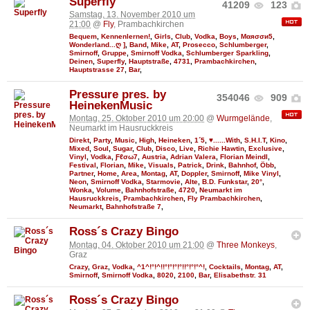
Superfly
41209
123
Samstag, 13. November 2010 um
21:00
@
Fly
, Prambachkirchen
Bequem
,
Kennenlernen!
,
Girls
,
Club
,
Vodka
,
Boys
,
Мαяσσи5
,
Wonderland...ღ ]
,
Band
,
Mike
,
AT
,
Prosecco
,
Schlumberger
,
Smirnoff
,
Gruppe
,
Smirnoff Vodka
,
Schlumberger Sparkling
,
Deinen
,
Superfly
,
Hauptstraße
,
4731
,
Prambachkirchen
,
Hauptstrasse 27
,
Bar
,
Pressure pres. by
354046
909
HeinekenMusic
Montag, 25. Oktober 2010 um 20:00
@
Wurmgelände
,
Neumarkt im Hausruckkreis
Direkt
,
Party
,
Music
,
High
,
Heineken
,
1´5
,
♥......With
,
S.H.I.T
,
Kino
,
Mixed
,
Soul
,
Sugar
,
Club
,
Disco
,
Live
,
Richie Hawtin
,
Exclusive
,
Vinyl
,
Vodka
,
Ƒℓσω7
,
Austria
,
Adrian Valera
,
Florian Meindl
,
Festival
,
Florian
,
Mike
,
Visuals
,
Patrick
,
Drink
,
Bahnhof
,
Öbb
,
Partner
,
Home
,
Area
,
Montag
,
AT
,
Doppler
,
Smirnoff
,
Mike Vinyl
,
Neon
,
Smirnoff Vodka
,
Starmovie
,
Alte
,
B.D. Funkstar
,
20°
,
Wonka
,
Volume
,
Bahnhofstraße
,
4720
,
Neumarkt im
Hausruckkreis
,
Prambachkirchen
,
Fly Prambachkirchen
,
Neumarkt
,
Bahnhofstraße 7
,
Ross´s Crazy Bingo
Montag, 04. Oktober 2010 um 21:00
@
Three Monkeys
,
Graz
Crazy
,
Graz
,
Vodka
,
^1^!°!^!!°!°!°!°!!°!°!°^!
,
Cocktails
,
Montag
,
AT
,
Smirnoff
,
Smirnoff Vodka
,
8020
,
2100
,
Bar
,
Elisabethstr. 31
Ross´s Crazy Bingo