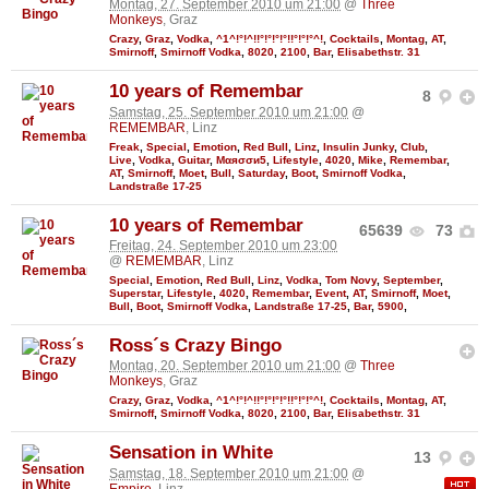
Montag, 27. September 2010 um 21:00
@
Three
Monkeys
, Graz
Crazy
,
Graz
,
Vodka
,
^1^!°!^!!°!°!°!°!!°!°!°^!
,
Cocktails
,
Montag
,
AT
,
Smirnoff
,
Smirnoff Vodka
,
8020
,
2100
,
Bar
,
Elisabethstr. 31
10 years of Remembar
8
Samstag, 25. September 2010 um 21:00
@
REMEMBAR
, Linz
Freak
,
Special
,
Emotion
,
Red Bull
,
Linz
,
Insulin Junky
,
Club
,
Live
,
Vodka
,
Guitar
,
Мαяσσи5
,
Lifestyle
,
4020
,
Mike
,
Remembar
,
AT
,
Smirnoff
,
Moet
,
Bull
,
Saturday
,
Boot
,
Smirnoff Vodka
,
Landstraße 17-25
10 years of Remembar
65639
73
Freitag, 24. September 2010 um 23:00
@
REMEMBAR
, Linz
Special
,
Emotion
,
Red Bull
,
Linz
,
Vodka
,
Tom Novy
,
September
,
Superstar
,
Lifestyle
,
4020
,
Remembar
,
Event
,
AT
,
Smirnoff
,
Moet
,
Bull
,
Boot
,
Smirnoff Vodka
,
Landstraße 17-25
,
Bar
,
5900
,
Ross´s Crazy Bingo
Montag, 20. September 2010 um 21:00
@
Three
Monkeys
, Graz
Crazy
,
Graz
,
Vodka
,
^1^!°!^!!°!°!°!°!!°!°!°^!
,
Cocktails
,
Montag
,
AT
,
Smirnoff
,
Smirnoff Vodka
,
8020
,
2100
,
Bar
,
Elisabethstr. 31
Sensation in White
13
Samstag, 18. September 2010 um 21:00
@
Empire
, Linz