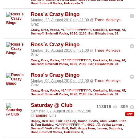
Boot
,
Smirnoff Vodka
,
Holzstraße 3
Ross´s Crazy Bingo
Montag, 23. August 2010 um 21:00
@
Three Monkeys
,
Graz
Crazy
,
Graz
,
Vodka
,
^1^!°!^!!°!°!°!°!!°!°!°^!
,
Cocktails
,
Montag
,
AT
,
Smirnoff
,
Smirnoff Vodka
,
8020
,
2100
,
Bar
,
Elisabethstr. 31
Ross´s Crazy Bingo
Montag, 16. August 2010 um 21:00
@
Three Monkeys
,
Graz
Crazy
,
Graz
,
Vodka
,
^1^!°!^!!°!°!°!°!!°!°!°^!
,
Cocktails
,
Montag
,
AT
,
Smirnoff
,
Smirnoff Vodka
,
8020
,
2100
,
Bar
,
Elisabethstr. 31
Ross´s Crazy Bingo
Montag, 09. August 2010 um 21:00
@
Three Monkeys
,
Graz
Crazy
,
Graz
,
Vodka
,
^1^!°!^!!°!°!°!°!!°!°!°^!
,
Cocktails
,
Montag
,
AT
,
Smirnoff
,
Smirnoff Vodka
,
8020
,
2100
,
Bar
,
Elisabethstr. 31
Saturday @ Club
113919
309
Samstag, 07. August 2010 um 21:00
@
Empire
, Linz
Happy
,
Red Bull
,
Linz
,
Hip Hop
,
House
,
Beats
,
Club
,
Vodka
,
Plan
B
,
Tom Barkley
,
^1^!°!^!!°!°!°!°!!°!°!°^!
,
4020
,
AT
,
Vodka Lemon
,
Smirnoff
,
Vodka-Red Bull
,
Bull
,
Happy Hour
,
Lemon
,
Saturday
,
Boot
,
Smirnoff Vodka
,
Holzstraße 3
,