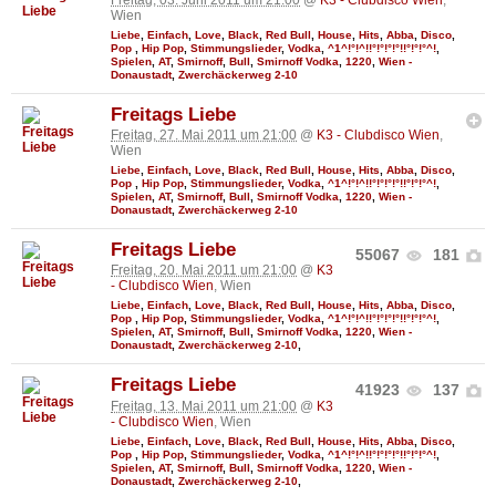
Wien
Liebe
,
Einfach
,
Love
,
Black
,
Red Bull
,
House
,
Hits
,
Abba
,
Disco
,
Pop
,
Hip Pop
,
Stimmungslieder
,
Vodka
,
^1^!°!^!!°!°!°!°!!°!°!°^!
,
Spielen
,
AT
,
Smirnoff
,
Bull
,
Smirnoff Vodka
,
1220
,
Wien -
Donaustadt
,
Zwerchäckerweg 2-10
Freitags Liebe
Freitag, 27. Mai 2011 um 21:00
@
K3 - Clubdisco Wien
,
Wien
Liebe
,
Einfach
,
Love
,
Black
,
Red Bull
,
House
,
Hits
,
Abba
,
Disco
,
Pop
,
Hip Pop
,
Stimmungslieder
,
Vodka
,
^1^!°!^!!°!°!°!°!!°!°!°^!
,
Spielen
,
AT
,
Smirnoff
,
Bull
,
Smirnoff Vodka
,
1220
,
Wien -
Donaustadt
,
Zwerchäckerweg 2-10
Freitags Liebe
55067
181
Freitag, 20. Mai 2011 um 21:00
@
K3
- Clubdisco Wien
, Wien
Liebe
,
Einfach
,
Love
,
Black
,
Red Bull
,
House
,
Hits
,
Abba
,
Disco
,
Pop
,
Hip Pop
,
Stimmungslieder
,
Vodka
,
^1^!°!^!!°!°!°!°!!°!°!°^!
,
Spielen
,
AT
,
Smirnoff
,
Bull
,
Smirnoff Vodka
,
1220
,
Wien -
Donaustadt
,
Zwerchäckerweg 2-10
,
Freitags Liebe
41923
137
Freitag, 13. Mai 2011 um 21:00
@
K3
- Clubdisco Wien
, Wien
Liebe
,
Einfach
,
Love
,
Black
,
Red Bull
,
House
,
Hits
,
Abba
,
Disco
,
Pop
,
Hip Pop
,
Stimmungslieder
,
Vodka
,
^1^!°!^!!°!°!°!°!!°!°!°^!
,
Spielen
,
AT
,
Smirnoff
,
Bull
,
Smirnoff Vodka
,
1220
,
Wien -
Donaustadt
,
Zwerchäckerweg 2-10
,