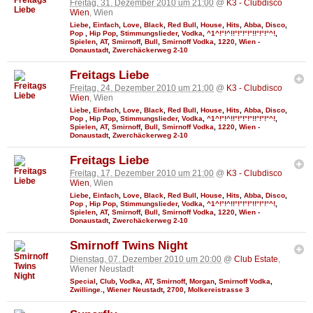
Freitag, 31. Dezember 2010 um 21:00
@
K3 - Clubdisco
Wien
, Wien
Liebe
,
Einfach
,
Love
,
Black
,
Red Bull
,
House
,
Hits
,
Abba
,
Disco
,
Pop
,
Hip Pop
,
Stimmungslieder
,
Vodka
,
^1^!°!^!!°!°!°!°!!°!°!°^!
,
Spielen
,
AT
,
Smirnoff
,
Bull
,
Smirnoff Vodka
,
1220
,
Wien -
Donaustadt
,
Zwerchäckerweg 2-10
Freitags Liebe
Freitag, 24. Dezember 2010 um 21:00
@
K3 - Clubdisco
Wien
, Wien
Liebe
,
Einfach
,
Love
,
Black
,
Red Bull
,
House
,
Hits
,
Abba
,
Disco
,
Pop
,
Hip Pop
,
Stimmungslieder
,
Vodka
,
^1^!°!^!!°!°!°!°!!°!°!°^!
,
Spielen
,
AT
,
Smirnoff
,
Bull
,
Smirnoff Vodka
,
1220
,
Wien -
Donaustadt
,
Zwerchäckerweg 2-10
Freitags Liebe
Freitag, 17. Dezember 2010 um 21:00
@
K3 - Clubdisco
Wien
, Wien
Liebe
,
Einfach
,
Love
,
Black
,
Red Bull
,
House
,
Hits
,
Abba
,
Disco
,
Pop
,
Hip Pop
,
Stimmungslieder
,
Vodka
,
^1^!°!^!!°!°!°!°!!°!°!°^!
,
Spielen
,
AT
,
Smirnoff
,
Bull
,
Smirnoff Vodka
,
1220
,
Wien -
Donaustadt
,
Zwerchäckerweg 2-10
Smirnoff Twins Night
Dienstag, 07. Dezember 2010 um 20:00
@
Club Estate
,
Wiener Neustadt
Special
,
Club
,
Vodka
,
AT
,
Smirnoff
,
Morgan
,
Smirnoff Vodka
,
Zwillinge.
,
Wiener Neustadt
,
2700
,
Molkereistrasse 3