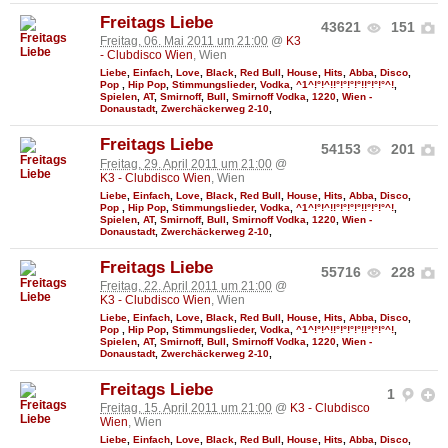
Freitags Liebe
43621
151
Freitag, 06. Mai 2011 um 21:00
@
K3
- Clubdisco Wien
, Wien
Liebe
,
Einfach
,
Love
,
Black
,
Red Bull
,
House
,
Hits
,
Abba
,
Disco
,
Pop
,
Hip Pop
,
Stimmungslieder
,
Vodka
,
^1^!°!^!!°!°!°!°!!°!°!°^!
,
Spielen
,
AT
,
Smirnoff
,
Bull
,
Smirnoff Vodka
,
1220
,
Wien -
Donaustadt
,
Zwerchäckerweg 2-10
,
Freitags Liebe
54153
201
Freitag, 29. April 2011 um 21:00
@
K3 - Clubdisco Wien
, Wien
Liebe
,
Einfach
,
Love
,
Black
,
Red Bull
,
House
,
Hits
,
Abba
,
Disco
,
Pop
,
Hip Pop
,
Stimmungslieder
,
Vodka
,
^1^!°!^!!°!°!°!°!!°!°!°^!
,
Spielen
,
AT
,
Smirnoff
,
Bull
,
Smirnoff Vodka
,
1220
,
Wien -
Donaustadt
,
Zwerchäckerweg 2-10
,
Freitags Liebe
55716
228
Freitag, 22. April 2011 um 21:00
@
K3 - Clubdisco Wien
, Wien
Liebe
,
Einfach
,
Love
,
Black
,
Red Bull
,
House
,
Hits
,
Abba
,
Disco
,
Pop
,
Hip Pop
,
Stimmungslieder
,
Vodka
,
^1^!°!^!!°!°!°!°!!°!°!°^!
,
Spielen
,
AT
,
Smirnoff
,
Bull
,
Smirnoff Vodka
,
1220
,
Wien -
Donaustadt
,
Zwerchäckerweg 2-10
,
Freitags Liebe
1
Freitag, 15. April 2011 um 21:00
@
K3 - Clubdisco
Wien
, Wien
Liebe
,
Einfach
,
Love
,
Black
,
Red Bull
,
House
,
Hits
,
Abba
,
Disco
,