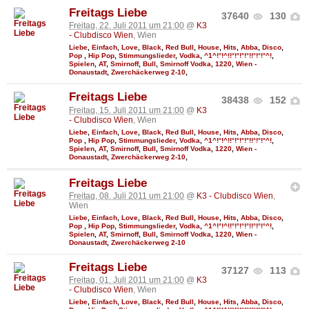
Freitags Liebe
37640
130
Freitag, 22. Juli 2011 um 21:00
@
K3
- Clubdisco Wien
, Wien
Liebe
,
Einfach
,
Love
,
Black
,
Red Bull
,
House
,
Hits
,
Abba
,
Disco
,
Pop
,
Hip Pop
,
Stimmungslieder
,
Vodka
,
^1^!°!^!!°!°!°!°!!°!°!°^!
,
Spielen
,
AT
,
Smirnoff
,
Bull
,
Smirnoff Vodka
,
1220
,
Wien -
Donaustadt
,
Zwerchäckerweg 2-10
,
Freitags Liebe
38438
152
Freitag, 15. Juli 2011 um 21:00
@
K3
- Clubdisco Wien
, Wien
Liebe
,
Einfach
,
Love
,
Black
,
Red Bull
,
House
,
Hits
,
Abba
,
Disco
,
Pop
,
Hip Pop
,
Stimmungslieder
,
Vodka
,
^1^!°!^!!°!°!°!°!!°!°!°^!
,
Spielen
,
AT
,
Smirnoff
,
Bull
,
Smirnoff Vodka
,
1220
,
Wien -
Donaustadt
,
Zwerchäckerweg 2-10
,
Freitags Liebe
Freitag, 08. Juli 2011 um 21:00
@
K3 - Clubdisco Wien
,
Wien
Liebe
,
Einfach
,
Love
,
Black
,
Red Bull
,
House
,
Hits
,
Abba
,
Disco
,
Pop
,
Hip Pop
,
Stimmungslieder
,
Vodka
,
^1^!°!^!!°!°!°!°!!°!°!°^!
,
Spielen
,
AT
,
Smirnoff
,
Bull
,
Smirnoff Vodka
,
1220
,
Wien -
Donaustadt
,
Zwerchäckerweg 2-10
Freitags Liebe
37127
113
Freitag, 01. Juli 2011 um 21:00
@
K3
- Clubdisco Wien
, Wien
Liebe
,
Einfach
,
Love
,
Black
,
Red Bull
,
House
,
Hits
,
Abba
,
Disco
,