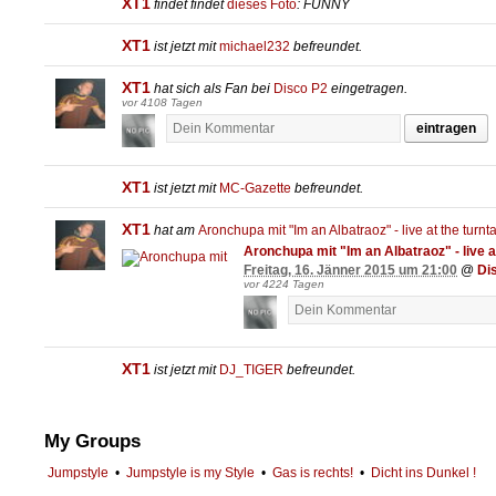
XT1
findet
findet
dieses Foto
: FUNNY
XT1
ist jetzt mit
michael232
befreundet.
XT1
hat sich als Fan bei
Disco P2
eingetragen.
vor 4108 Tagen
eintragen
XT1
ist jetzt mit
MC-Gazette
befreundet.
XT1
hat am
Aronchupa mit "Im an Albatraoz" - live at the turnt
Aronchupa mit "Im an Albatraoz" - live a
Freitag, 16. Jänner 2015 um 21:00
@
Di
vor 4224 Tagen
XT1
ist jetzt mit
DJ_TIGER
befreundet.
My Groups
Jumpstyle
•
Jumpstyle is my Style
•
Gas is rechts!
•
Dicht ins Dunkel !