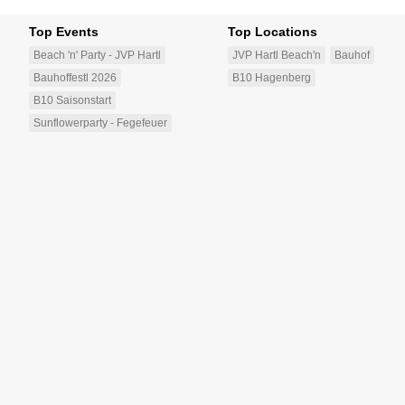
Top Events
Top Locations
Beach 'n' Party - JVP Hartl
JVP Hartl Beach'n
Bauhof
Bauhoffestl 2026
B10 Hagenberg
B10 Saisonstart
Sunflowerparty - Fegefeuer