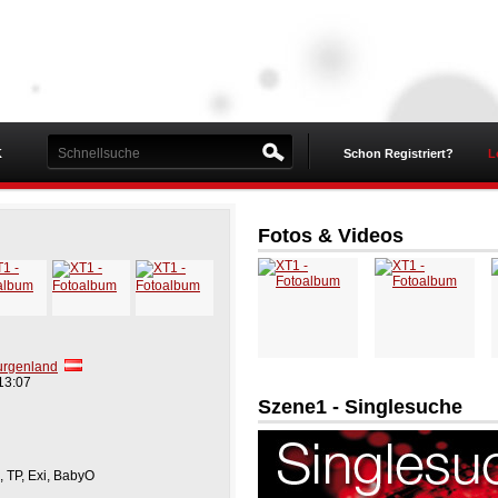
K
Schon Registriert?
L
Fotos & Videos
urgenland
13:07
Szene1 - Singlesuche
, TP, Exi, BabyO