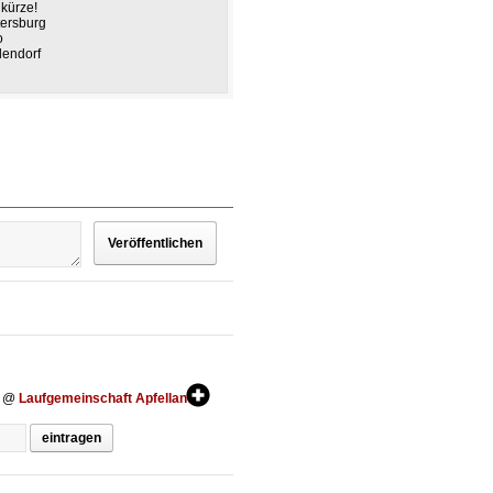
 kürze!
tersburg
o
lendorf
@
Laufgemeinschaft Apfelland
eintragen