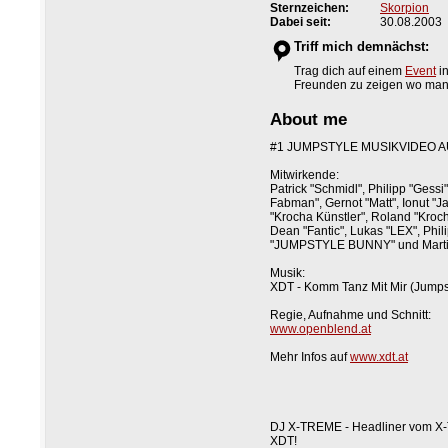
Sternzeichen:
Skorpion
Dabei seit:
30.08.2003
Triff mich demnächst:
Trag dich auf einem
Event
in
Freunden zu zeigen wo man di
About me
#1 JUMPSTYLE MUSIKVIDEO A
Mitwirkende:
Patrick "Schmidl", Philipp "Gess
Fabman", Gernot "Matt", Ionut "Ja
"Krocha Künstler", Roland "Kroc
Dean "Fantic", Lukas "LEX", Phili
"JUMPSTYLE BUNNY" und Marti
Musik:
XDT - Komm Tanz Mit Mir (Jumpsty
Regie, Aufnahme und Schnitt:
www.openblend.at
Mehr Infos auf
www.xdt.at
DJ X-TREME - Headliner vom X
XDT!