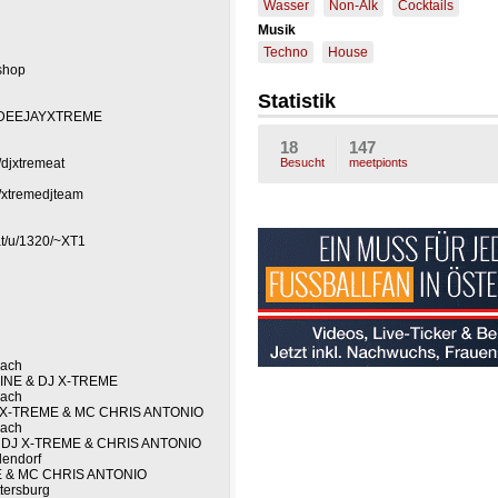
Wasser
Non-Alk
Cocktails
Musik
Techno
House
shop
Statistik
/DEEJAYXTREME
18
147
Besucht
meetpionts
jxtremeat
xtremedjteam
t/u/1320/~XT1
bach
INE & DJ X-TREME
bach
J X-TREME & MC CHRIS ANTONIO
bach
t DJ X-TREME & CHRIS ANTONIO
lendorf
ME & MC CHRIS ANTONIO
tersburg