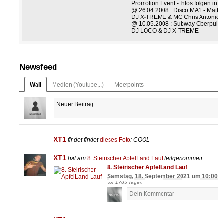
Promotion Event - Infos folgen in
@ 26.04.2008 : Disco MA1 - Mat
DJ X-TREME & MC Chris Antoni
@ 10.05.2008 : Subway Oberpul
DJ LOCO & DJ X-TREME
Newsfeed
Wall
Medien (Youtube,..)
Meetpoints
XT1
findet
findet
dieses Foto
: COOL
XT1
hat am
8. Steirischer ApfelLand Lauf
teilgenommen.
8. Steirischer ApfelLand Lauf
Samstag, 18. September 2021 um 10:00
vor 1785 Tagen