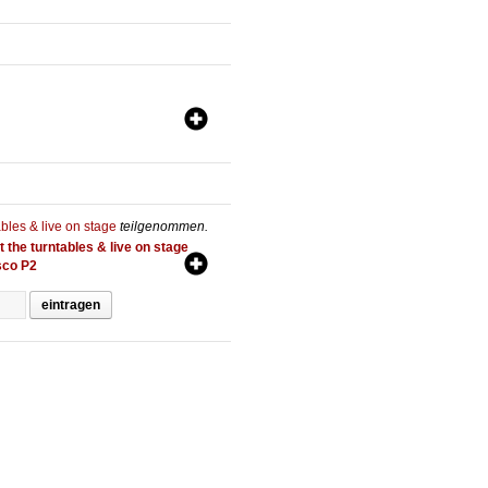
ables & live on stage
teilgenommen.
t the turntables & live on stage
sco P2
eintragen