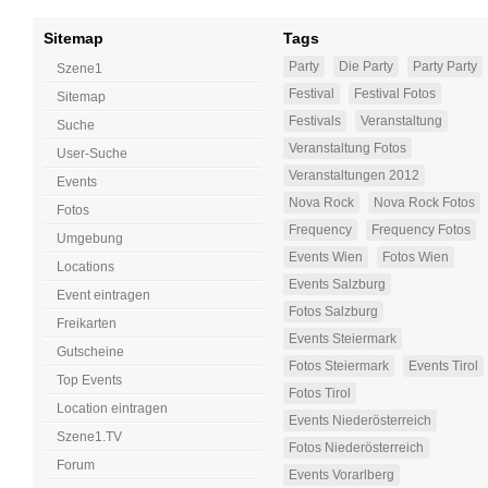
Sitemap
Tags
Party
Die Party
Party Party
Szene1
Festival
Festival Fotos
Sitemap
Festivals
Veranstaltung
Suche
Veranstaltung Fotos
User-Suche
Veranstaltungen 2012
Events
Nova Rock
Nova Rock Fotos
Fotos
Frequency
Frequency Fotos
Umgebung
Events Wien
Fotos Wien
Locations
Events Salzburg
Event eintragen
Fotos Salzburg
Freikarten
Events Steiermark
Gutscheine
Fotos Steiermark
Events Tirol
Top Events
Fotos Tirol
Location eintragen
Events Niederösterreich
Szene1.TV
Fotos Niederösterreich
Forum
Events Vorarlberg