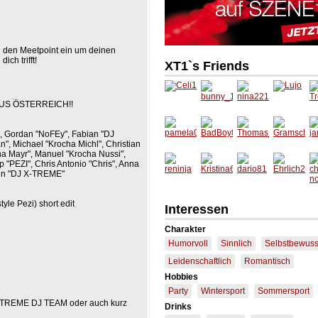
 den Meetpoint ein um deinen
ch trifft!
XT1`s Friends
US ÖSTERREICH!!
i", Gordan "NoFEy", Fabian "DJ
n", Michael "Krocha Michl", Christian
ha Mayr", Manuel "Krocha Nussi",
p "PEZI", Chris Antonio "Chris", Anna
n "DJ X-TREME"
le Pezi) short edit
Interessen
Charakter
Humorvoll
Sinnlich
Selbstbewuss
Leidenschaftlich
Romantisch
Hobbies
Party
Wintersport
Sommersport
-TREME DJ TEAM oder auch kurz
Drinks