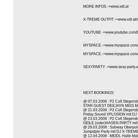
MORE INFOS ->www.xdt.at
X-TREME OUTFIT ->www.xdt.at/
YOUTUBE ->www.youtube.com
MYSPACE ->www.myspace.com/d
MYSPACE ->www.myspace.com/
SEXYPARTY ->www.sexy-party.a
NEXT BOOKINGS:
@ 07.03.2008 : P2 Cult Stegers
STAR GUEST DEEJAYN MISS M
@ 21.03.2008 : P2 Cult Stegers
Friday Sound XPLOSION mit D
@ 23.03.2008 : P2 Cult Stegers
GEILE (oster)HASEN PARTY mi
@ 29.03.2008 : Subway Oberpul
Jumpstyle Party mit DJ X-TRE
@ 12.04.2008 : MEIDL Halle Mat