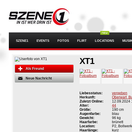
SZENE1
EVENTS
FOTOS
FLIRT
LOCATIONS
MUSI
XT1
Als Freund
Neue Nachricht
Liebesstatus:
vergeben
Herkunft:
Oberwart, B
Zuletzt Online:
12.09.2024 
Alter:
44
Größe:
190 cm
Augenfarbe:
blau
Gewicht:
96 kg
Haarfarbe:
brünett
Location:
P2, Bollwerk
Haarlänge:
kurz