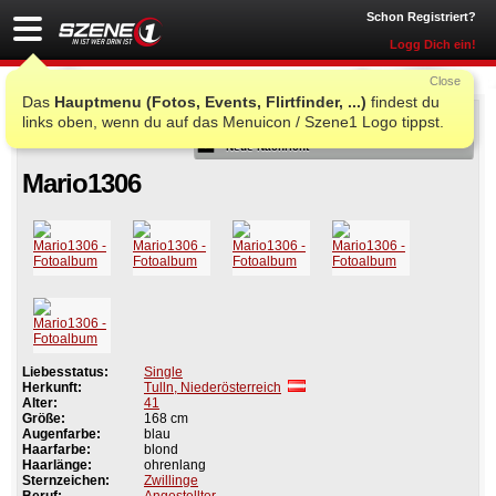
Schon Registriert?
Logg Dich ein!
Close
Das
Hauptmenu (Fotos, Events, Flirtfinder, ...)
findest du
Als Freund
links oben, wenn du auf das Menuicon / Szene1 Logo tippst.
Neue Nachricht
Mario1306
Liebesstatus:
Single
Herkunft:
Tulln, Niederösterreich
Alter:
41
Größe:
168 cm
Augenfarbe:
blau
Haarfarbe:
blond
Haarlänge:
ohrenlang
Sternzeichen:
Zwillinge
Beruf:
Angestellter