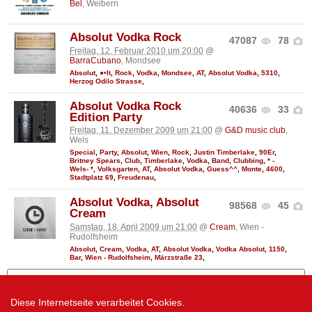
Bel
, Weibern
Absolut Vodka Rock
47087
78
Freitag, 12. Februar 2010 um 20:00
@
BarraCubano
, Mondsee
Absolut
,
●•It
,
Rock
,
Vodka
,
Mondsee
,
AT
,
Absolut Vodka
,
5310
,
Herzog Odilo Strasse
,
Absolut Vodka Rock
40636
33
Edition Party
Freitag, 11. Dezember 2009 um 21:00
@
G&D music club
,
Wels
Special
,
Party
,
Absolut
,
Wien
,
Rock
,
Justin Timberlake
,
90Er
,
Britney Spears
,
Club
,
Timberlake
,
Vodka
,
Band
,
Clubbing
,
* -
Wels- *
,
Volksgarten
,
AT
,
Absolut Vodka
,
Guess^^
,
Monte
,
4600
,
Stadtplatz 69
,
Freudenau
,
Absolut Vodka, Absolut
98568
45
Cream
Samstag, 18. April 2009 um 21:00
@
Cream
, Wien -
Rudolfsheim
Absolut
,
Cream
,
Vodka
,
AT
,
Absolut Vodka
,
Vodka Absolut
,
1150
,
Bar
,
Wien - Rudolfsheim
,
Märzstraße 23
,
Mehr zeigen
Diese Internetseite verarbeitet Cookies.