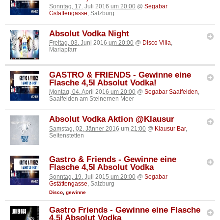
Sonntag, 17. Juli 2016 um 20:00
@
Segabar
Gstättengasse
, Salzburg
Absolut Vodka Night
Freitag, 03. Juni 2016 um 20:00
@
Disco Villa
,
Mariapfarr
GASTRO & FRIENDS - Gewinne eine
Flasche 4,5l Absolut Vodka!
Montag, 04. April 2016 um 20:00
@
Segabar Saalfelden
,
Saalfelden am Steinernen Meer
Absolut Vodka Aktion @Klausur
Samstag, 02. Jänner 2016 um 21:00
@
Klausur Bar
,
Seitenstetten
Gastro & Friends - Gewinne eine
Flasche 4,5l Absolut Vodka
Sonntag, 19. Juli 2015 um 20:00
@
Segabar
Gstättengasse
, Salzburg
Disco
,
gewinne
Gastro Friends - Gewinne eine Flasche
4,5l Absolut Vodka