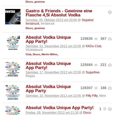
Disco
,
gewinne
Gastro & Friends - Gewinne eine
Flasche 4,5l Absolut Vodka
Sonntag, 20. Oktober 2013 um 20:00
@
Segabar
Innsbruck
, Innsbruck
Disco
,
gewinne
Absolut Vodka Unique
129836
367
App Party!
Samstag, 01. Dezember 2012 um 22:00
@
KKDu Club
,
Vöcklabruck
Club
,
Disco
,
Merlin Milles
,
Absolut Vodka Unique
125684
221
App Party!
Samstag, 17. November 2012 um 22:00
@
Sugarfree
,
Regau
Absolut Vodka Unique
128307
186
App Party
Samstag, 10. November 2012 um 22:00
@
Fifty Fifty
, Wels
Absolut Vodka Unique App Party!
1
Freitag, 09. November 2012 um 21:30
@
Disco