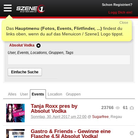
Schon Registriert?
Logg Dich ein!
Close
Das
Hauptmenu (Fotos, Events, Flirtfinder, ...)
findest du
Einfache Suche
links oben, wenn du auf das Menuicon / Szene1 Logo tippst.
Absolut Vodka
User, Events, Locations, Gruppen, Tags
Einfache Suche
Alles
User
Events
Location
Gruppen
Tanja Roxx pres by
23766
61
Absolut Vodka
Sonntag, 30. April 2017 um 22:00
@
Sugarfree
, Regau
Gastro & Friends - Gewinne eine
Flasche 4,5l Absolut Vodka!