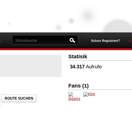
K
Schon Registriert?
L
Statisik
34.317
Aufrufe
Fans (1)
ROUTE SUCHEN
djdanis
Klim