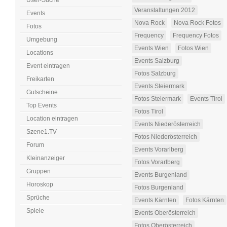
User-Suche
Veranstaltungen 2012
Events
Nova Rock
Nova Rock Fotos
Fotos
Frequency
Frequency Fotos
Umgebung
Events Wien
Fotos Wien
Locations
Events Salzburg
Event eintragen
Fotos Salzburg
Freikarten
Events Steiermark
Gutscheine
Fotos Steiermark
Events Tirol
Top Events
Fotos Tirol
Location eintragen
Events Niederösterreich
Szene1.TV
Fotos Niederösterreich
Forum
Events Vorarlberg
Kleinanzeiger
Fotos Vorarlberg
Gruppen
Events Burgenland
Horoskop
Fotos Burgenland
Sprüche
Events Kärnten
Fotos Kärnten
Spiele
Events Oberösterreich
Fotos Oberösterreich