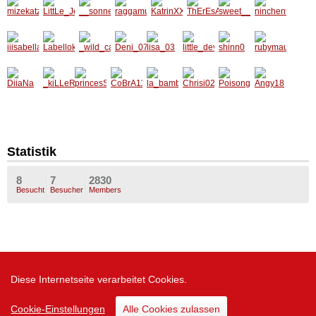
mizekat
LittLe_
__sonn
raggam
KatrinX
ThErEs
sweet_
ninchen
z
JeNny
enschei
uffin
X
A_92
_cherry
91
n__
iiisabell
Labello
_wild_c
Deni_0
lisa_03
little_de
shinn0
rubyma
a
kuss
at
702
vil007
us
DiiaNa
_kiLLe
princes
CoBrA
la_bam
Chrisi0
Poison
Angy18
R_KiRs
Si
111
bolina
2
girl18
cHe_
Statistik
8
7
2830
Besucht
Besucher
Members
Diese Internetseite verarbeitet Cookies.
Zur Desktop Version
Cookie-Einstellungen
Alle Cookies zulassen