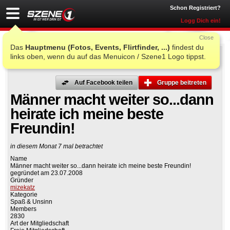
Schon Registriert?
Logg Dich ein!
Close
Das
Hauptmenu (Fotos, Events, Flirtfinder, ...)
findest du
links oben, wenn du auf das Menuicon / Szene1 Logo tippst.
Auf Facebook teilen
Gruppe beitreten
Männer macht weiter so...dann
heirate ich meine beste
Freundin!
in diesem Monat 7 mal betrachtet
Name
Männer macht weiter so...dann heirate ich meine beste Freundin!
gegründet am 23.07.2008
Gründer
mizekatz
Kategorie
Spaß & Unsinn
Members
2830
Art der Mitgliedschaft