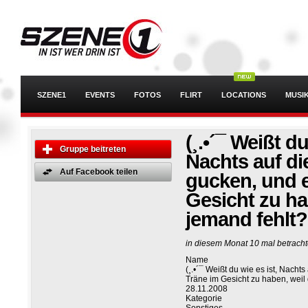
SZENE1
EVENTS
FOTOS
FLIRT
LOCATIONS
MUSI
(¸.•´¯ Weißt du
Gruppe beitreten
Nachts auf di
Auf Facebook teilen
gucken, und e
Gesicht zu ha
jemand fehlt
in diesem Monat 10 mal betracht
Name
(¸.•´¯ Weißt du wie es ist, Nacht
Träne im Gesicht zu haben, weil
28.11.2008
Kategorie