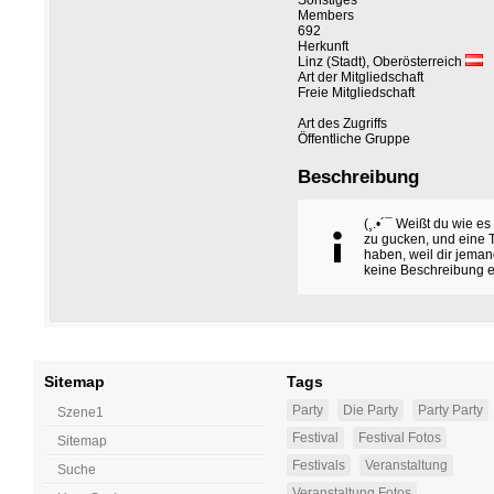
Sonstiges
Members
692
Herkunft
Linz (Stadt), Oberösterreich
Art der Mitgliedschaft
Freie Mitgliedschaft
Art des Zugriffs
Öffentliche Gruppe
Beschreibung
(¸.•´¯ Weißt du wie es
zu gucken, und eine 
haben, weil dir jeman
keine Beschreibung 
Sitemap
Tags
Party
Die Party
Party Party
Szene1
Festival
Festival Fotos
Sitemap
Festivals
Veranstaltung
Suche
Veranstaltung Fotos