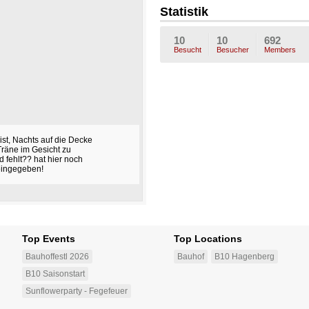
ume_0
aus15
Statistik
6
10
10
692
Besucht
Besucher
Members
 ist, Nachts auf die Decke
Träne im Gesicht zu
d fehlt?? hat hier noch
eingegeben!
Top Events
Top Locations
Bauhoffestl 2026
Bauhof
B10 Hagenberg
B10 Saisonstart
Sunflowerparty - Fegefeuer