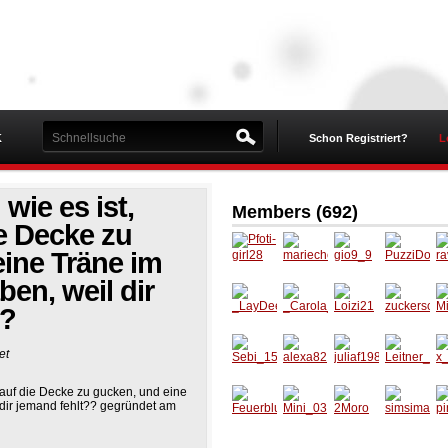
K
Schon Registriert?
L
 wie es ist,
Members (692)
e Decke zu
ine Träne im
ben, weil dir
Pfoti-
mariec
gio9_9
PuzziD
r
girl28
hen199
orli
u
??
3
_LayDe
_Carola
Loizi21
zucker
M
e_
_
schnut
gs
et
e05
Sebi_1
alexa82
juliaf19
Leitner
x
s auf die Decke zu gucken, und eine
5
86
_Rainer
rr
 dir jemand fehlt?? gegründet am
Feuerbl
Mini_03
2Moro
simsim
pi