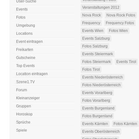
User-Suche
Veranstaltungen 2012
Events
Nova Rock
Nova Rock Fotos
Fotos
Frequency
Frequency Fotos
Umgebung
Events Wien
Fotos Wien
Locations
Events Salzburg
Event eintragen
Fotos Salzburg
Freikarten
Events Steiermark
Gutscheine
Fotos Steiermark
Events Tirol
Top Events
Fotos Tirol
Location eintragen
Events Niederösterreich
Szene1.TV
Fotos Niederösterreich
Forum
Events Vorarlberg
Kleinanzeiger
Fotos Vorarlberg
Gruppen
Events Burgenland
Horoskop
Fotos Burgenland
Sprüche
Events Kärnten
Fotos Kärnten
Spiele
Events Oberösterreich