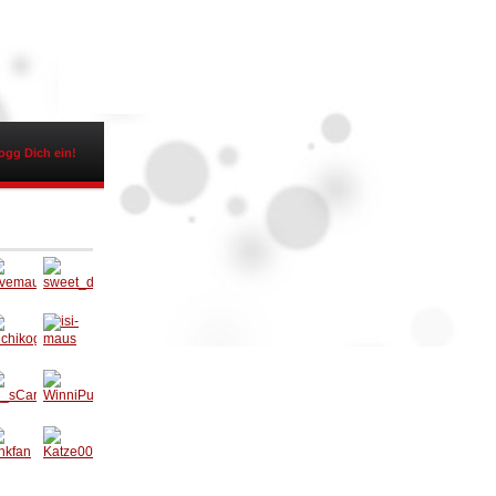
ogg Dich ein!
avema
sweet_
sal17
devil18
ichiko
isi-
i
maus
__sCa
WinniP
ed
uh21
nkfan
Katze0