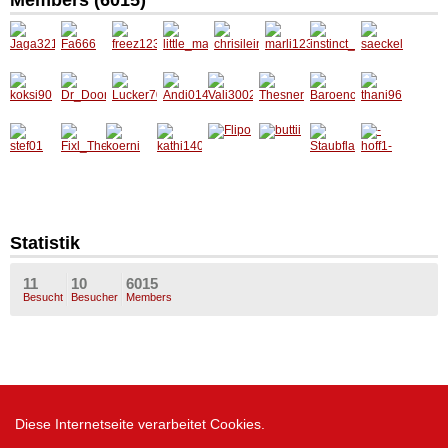
Members (6015)
Jaga32
Fa666
freez12
little_m
chrisilei
marli12
instinct
saeckel
1
3
adsch
n01
34
_
koksi90
Dr_Doo
Lucker
Andi01
Vali300
Thesne
Baroen
thani96
m
707
4
2
r
chen_C
aro
stef01
Fixl_Th
koerni
kathi14
Flipo
buttii
Staubfl
-hoff1-
e_Best
02
ankerl_
12
Statistik
11
10
6015
Besucht
Besucher
Members
Diese Internetseite verarbeitet Cookies.