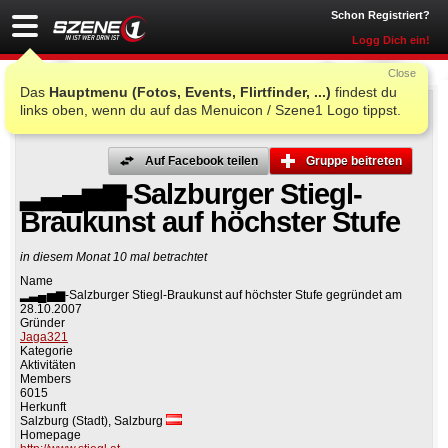
Schon Registriert?
Logg Dich ein!
Close
Das
Hauptmenu (Fotos, Events, Flirtfinder, ...)
findest du
links oben, wenn du auf das Menuicon / Szene1 Logo tippst.
Auf Facebook teilen
Gruppe beitreten
▂▃▄▅▆-Salzburger Stiegl-
Braukunst auf höchster Stufe
in diesem Monat 10 mal betrachtet
Name
▂▃▄▅▆-Salzburger Stiegl-Braukunst auf höchster Stufe gegründet am
28.10.2007
Gründer
Jaga321
Kategorie
Aktivitäten
Members
6015
Herkunft
Salzburg (Stadt), Salzburg
Homepage