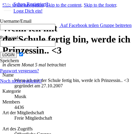
Schon Registriert?
Skip to the navigation
.
Skip to the content
.
Skip to the footer
.
Logg Dich ein!
Username/Email
Wenn ich mit
Auf Facebook teilen
Gruppe beitreten
der Schule fertig bin, werde ich
Password
Prinzessin.. <3
Speichern
in diesem Monat 5 mal betrachtet
Passwort vergessen?
Name
Wenn ich mit der Schule fertig bin, werde ich Prinzessin.. <3
Noch nicht registriert?
gegründet am 27.10.2007
Kategorie
Musik
Members
4436
Art der Mitgliedschaft
Freie Mitgliedschaft
Art des Zugriffs