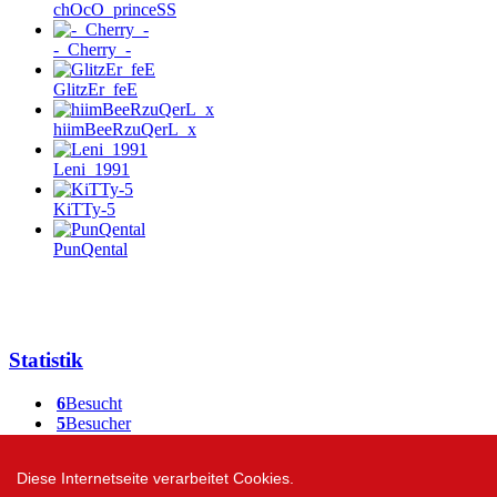
chOcO_princeSS
-_Cherry_-
GlitzEr_feE
hiimBeeRzuQerL_x
Leni_1991
KiTTy-5
PunQental
Statistik
6
Besucht
5
Besucher
4436
Members
Diese Internetseite verarbeitet Cookies.