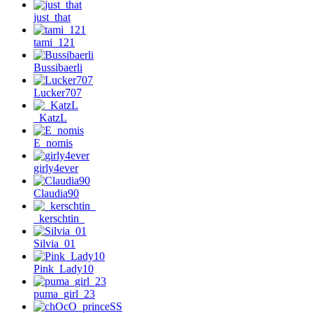
just_that
tami_121
Bussibaerli
Lucker707
_KatzL
E_nomis
girly4ever
Claudia90
_kerschtin_
Silvia_01
Pink_Lady10
puma_girl_23