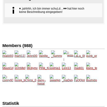
♥..jahhhh, ich bin immer schuLd....♥♥ hat hier noch
keine Beschreibung eingegeben!
Members (988)
mialiii9
marli12
Jenni00
Vanille_
_Summ
--resa--
LaLa_0
punk_p
3
34
1
Engerl
erdrea
815
rincess
m_
2
Mausl1
sUmMe
Mickym
PiNk_K
sophia1
Leni13
madi01
klans_t
4
RdReA
ausal_1
iSsEs
234
eufal_1
m93
3
5
-
honig_b
Chrisi_
dany--
sweety
_maDel
FuQQin
Bushid
conny9
iene89
01
hasal
piest
eiine_
G_pRiN
o
3-
cEsS
Statistik