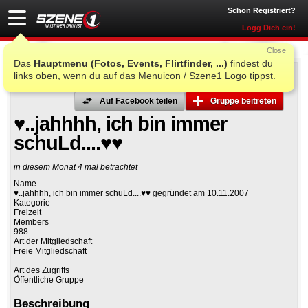
Schon Registriert?
Logg Dich ein!
Close
Das
Hauptmenu (Fotos, Events, Flirtfinder, ...)
findest du
links oben, wenn du auf das Menuicon / Szene1 Logo tippst.
Auf Facebook teilen
Gruppe beitreten
♥..jahhhh, ich bin immer
schuLd....♥♥
in diesem Monat 4 mal betrachtet
Name
♥..jahhhh, ich bin immer schuLd....♥♥ gegründet am 10.11.2007
Kategorie
Freizeit
Members
988
Art der Mitgliedschaft
Freie Mitgliedschaft
Art des Zugriffs
Öffentliche Gruppe
Beschreibung