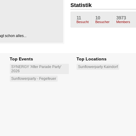
og
chatzi_
jacky-_
b
Statistik
94
9
11
10
3973
Besucht
Besucher
Members
gt schon alles...
Top Events
Top Locations
SYNERGY 'After Parade Party'
Sunflowerparty Kaindorf
2026
Sunflowerparty - Fegefeuer