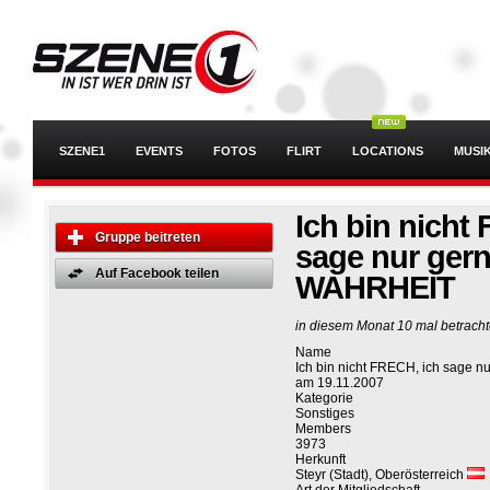
SZENE1
EVENTS
FOTOS
FLIRT
LOCATIONS
MUSI
Ich bin nicht
Gruppe beitreten
sage nur gern
Auf Facebook teilen
WAHRHEIT
in diesem Monat 10 mal betracht
Name
Ich bin nicht FRECH, ich sage 
am 19.11.2007
Kategorie
Sonstiges
Members
3973
Herkunft
Steyr (Stadt), Oberösterreich