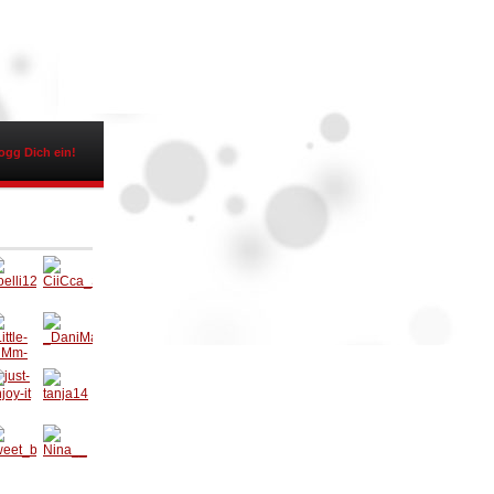
ogg Dich ein!
elli1
CiiCca_
SteFFii
_DaniM
ittle-
aus_16
uMm-
uMm_
st-
tanja14
joy-it
weet_
Nina__