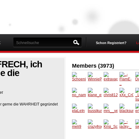
K
Schon Registriert?
L
 FRECH, ich
Members (3973)
e die
Schoen
Winnie
extrava
_-
Do
et
i14
Puuh01
gant
FlamE-
2
5
_
no_na
klane_e
christl1
xXx_Cr
nur gerne die WAHRHEIT gegründet
_L
me_13
li
23
O_ChIc
s
Ka_xXx
s
pIaLeIn
bussiku
mrs__v
blacksu
ju
ss2002
erena
nny198
en
6
meli9
crazyfr
Krisi_S
_-
s