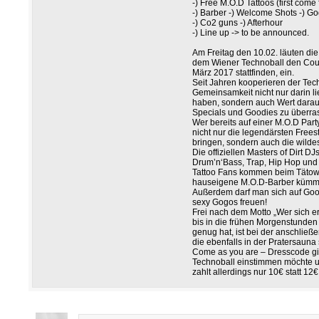
-) Free M.O.D Tattoos (first come f
-) Barber -) Welcome Shots -) G
-) Co2 guns -) Afterhour
-) Line up -> to be announced.
Am Freitag den 10.02. läuten d
dem Wiener Technoball den Coun
März 2017 stattfinden, ein.
Seit Jahren kooperieren der Tech
Gemeinsamkeit nicht nur darin lie
haben, sondern auch Wert darau
Specials und Goodies zu überra
Wer bereits auf einer M.O.D Part
nicht nur die legendärsten Free
bringen, sondern auch die wilde
Die offiziellen Masters of Dirt D
Drum’n‘Bass, Trap, Hip Hop und M
Tattoo Fans kommen beim Tätowi
hauseigene M.O.D-Barber kümme
Außerdem darf man sich auf Go
sexy Gogos freuen!
Frei nach dem Motto „Wer sich er
bis in die frühen Morgenstunden 
genug hat, ist bei der anschließ
die ebenfalls in der Pratersauna s
Come as you are – Dresscode gib
Technoball einstimmen möchte u
zahlt allerdings nur 10€ statt 12€ E