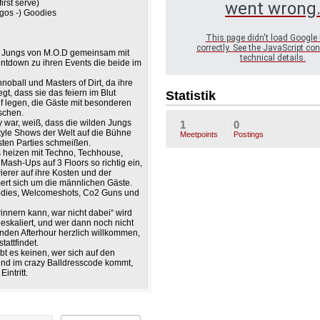
irst serve)
went wrong
ogos -) Goodies
This page didn't load Google
correctly. See the JavaScript con
ie Jungs von M.O.D gemeinsam mit
technical details.
tdown zu ihren Events die beide im
noball und Masters of Dirt, da ihre
gt, dass sie das feiern im Blut
Statistik
f legen, die Gäste mit besonderen
schen.
y war, weiß, dass die wilden Jungs
1
0
style Shows der Welt auf die Bühne
Meetpoints
Postings
sten Parties schmeißen.
Js heizen mit Techno, Techhouse,
ash-Ups auf 3 Floors so richtig ein,
erer auf ihre Kosten und der
rt sich um die männlichen Gäste.
odies, Welcomeshots, Co2 Guns und
innern kann, war nicht dabei“ wird
eskaliert, und wer dann noch nicht
enden Afterhour herzlich willkommen,
tattfindet.
t es keinen, wer sich auf den
nd im crazy Balldresscode kommt,
intritt.