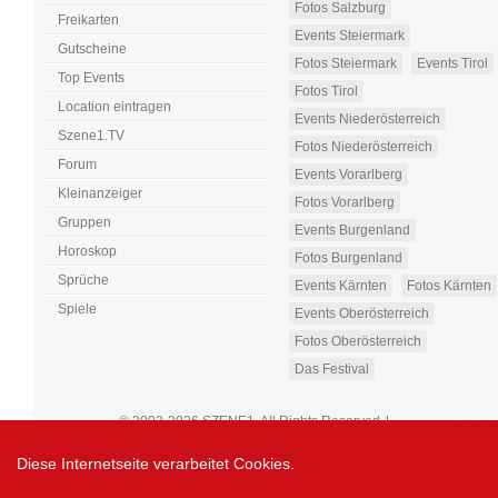
Fotos Salzburg
Freikarten
Events Steiermark
Gutscheine
Fotos Steiermark
Events Tirol
Top Events
Fotos Tirol
Location eintragen
Events Niederösterreich
Szene1.TV
Fotos Niederösterreich
Forum
Events Vorarlberg
Kleinanzeiger
Fotos Vorarlberg
Gruppen
Events Burgenland
Horoskop
Fotos Burgenland
Sprüche
Events Kärnten
Fotos Kärnten
Spiele
Events Oberösterreich
Fotos Oberösterreich
Das Festival
© 2003-2026 SZENE1. All Rights Reserved
|
Cookie-Einstellu
Diese Internetseite verarbeitet Cookies.