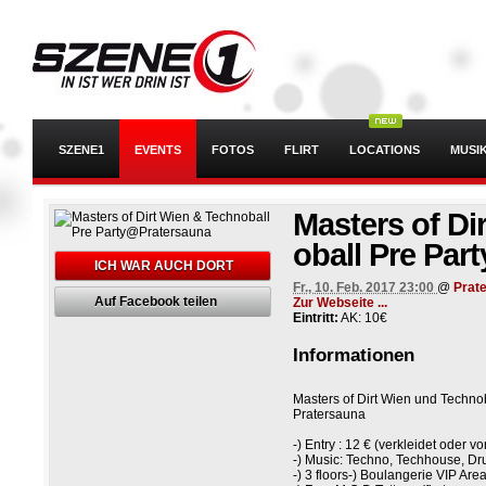
SZENE1
EVENTS
FOTOS
FLIRT
LOCATIONS
MUSI
Masters of Di
oball Pre Part
ICH WAR AUCH DORT
Fr., 10. Feb. 2017 23:00
@
Prat
Auf Facebook teilen
Zur Webseite ...
Eintritt:
AK: 10€
Informationen
Masters of Dirt Wien und Technob
Pratersauna
-) Entry : 12 € (verkleidet oder v
-) Music: Techno, Techhouse, Dr
-) 3 floors-) Boulangerie VIP Ar