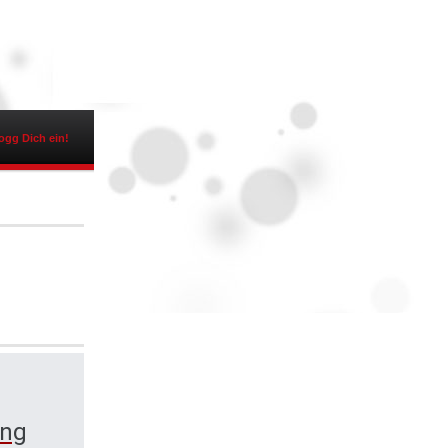
ogg Dich ein!
ing