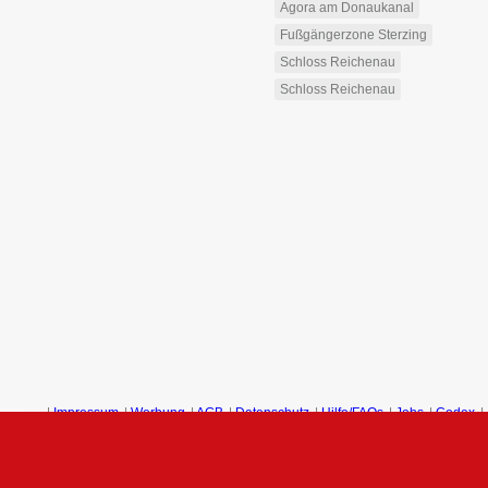
Agora am Donaukanal
Fußgängerzone Sterzing
Schloss Reichenau
Schloss Reichenau
ngen
|
Impressum
|
Werbung
|
AGB
|
Datenschutz
|
Hilfe/FAQs
|
Jobs
|
Codex
|