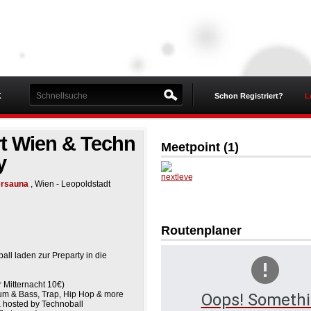
K
Schon Registriert?
L
rt Wien & Techn
Meetpoint (
1
)
y
ersauna
, Wien - Leopoldstadt
nextlev
elentert
ainmen
t
Routenplaner
all laden zur Preparty in die
or Mitternacht 10€)
um & Bass, Trap, Hip Hop & more
Oops! Someth
ea hosted by Technoball