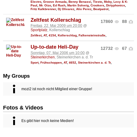
Electro
,
Groove Armada
,
Benny Benassi
,
Tiesto
,
Moby
,
Lexy & K-
Paul
,
Mr. Oizo
,
Ed Rush
,
Martin Solveig
,
Crookers
,
Dirtyphonics
,
Fritz Kalkbrenner
,
Dj Olivarez
,
Alix Perez
,
Beatpatrol
,
Zeltfest Kollerschlag
17860
88
Freitag, 22. Mai 2009 um 20:00
@
Sportplatz
, Kollerschlag
Zeltfest
,
AT
,
4154
,
Kollerschlag
,
Falkensteinstraße
,
Up-to-date Heli-Day
12732
67
Sonntag, 07. Mai 2006 um 10:00
@
Steinerkirchen
, Steinerkirchen a. d. Tr
Sport
,
Frühschoppen
,
AT
,
4652
,
Steinerkirchen a. d. Tr
,
My Groups
mozi2 ist noch nicht Mitglied einer Gruppe!
Fotos & Videos
Es gibt hier noch keine Medien!