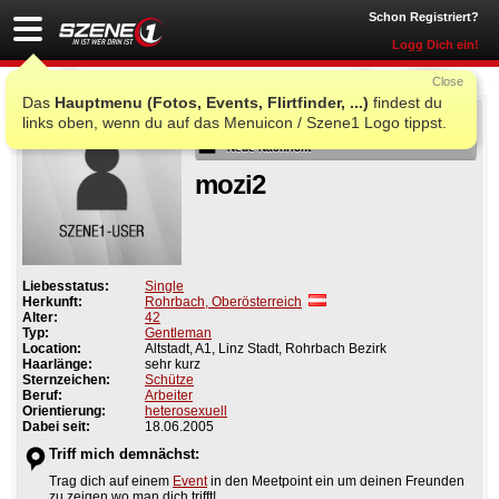
Schon Registriert?
Logg Dich ein!
Close
Das
Hauptmenu (Fotos, Events, Flirtfinder, ...)
findest du
Als Freund
links oben, wenn du auf das Menuicon / Szene1 Logo tippst.
Neue Nachricht
mozi2
Liebesstatus:
Single
Herkunft:
Rohrbach, Oberösterreich
Alter:
42
Typ:
Gentleman
Location:
Altstadt, A1, Linz Stadt, Rohrbach Bezirk
Haarlänge:
sehr kurz
Sternzeichen:
Schütze
Beruf:
Arbeiter
Orientierung:
heterosexuell
Dabei seit:
18.06.2005
Triff mich demnächst:
Trag dich auf einem
Event
in den Meetpoint ein um deinen Freunden
zu zeigen wo man dich trifft!