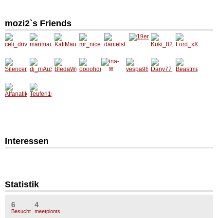
mozi2`s Friends
Interessen
Statistik
6
4
Besucht
meetpionts