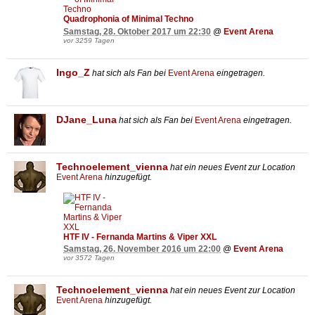
Quadrophonia of Minimal Techno
Samstag, 28. Oktober 2017 um 22:30
@
Event Arena
vor 3259 Tagen
Ingo_Z
hat sich als Fan bei
Event Arena
eingetragen.
DJane_Luna
hat sich als Fan bei
Event Arena
eingetragen.
Technoelement_vienna
hat ein neues Event zur Location
Event Arena
hinzugefügt.
HTF IV - Fernanda Martins & Viper XXL
Samstag, 26. November 2016 um 22:00
@
Event Arena
vor 3572 Tagen
Technoelement_vienna
hat ein neues Event zur Location
Event Arena
hinzugefügt.