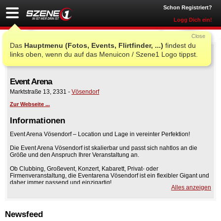
Schon Registriert?
Logg Dich ein!
Close
Das
Hauptmenu (Fotos, Events, Flirtfinder, ...)
findest du
links oben, wenn du auf das Menuicon / Szene1 Logo tippst.
Event Arena
Marktstraße 13
,
2331
-
Vösendorf
Zur Webseite ...
Informationen
Event Arena Vösendorf – Location und Lage in vereinter Perfektion!
Die Event Arena Vösendorf ist skalierbar und passt sich nahtlos an die
Größe und den Anspruch Ihrer Veranstaltung an.
Ob Clubbing, Großevent, Konzert, Kabarett, Privat- oder
Firmenveranstaltung, die Eventarena Vösendorf ist ein flexibler Gigant und
daher immer passend und einzigartig!
Alles anzeigen
Vollkommen ausgestattet mit modernster Ton- und Lichttechnik sowie
komplett und individuell gestaltbarer Möblierung, werden Kunden ein
sorgenfreies All-In Paket mit hervorragendem Kosten-Nutzen Verhältnis
Newsfeed
geboten.