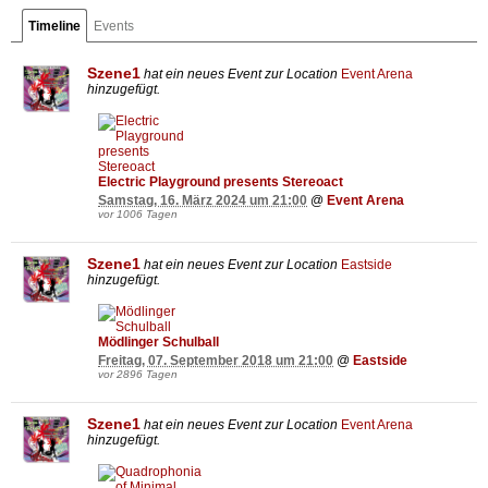
Mit 2.500 m² direkt an der Wiener Stadtgrenze gelegen ist die Event Arena
Timeline
Events
Vösendorf sowohl öffentlich als auch individuell dank ausreichender
Parkmöglichkeiten sehr gut erreichbar.
Szene1
hat ein neues Event zur Location
Event Arena
hinzugefügt.
Electric Playground presents Stereoact
Samstag, 16. März 2024 um 21:00
@
Event Arena
vor 1006 Tagen
Szene1
hat ein neues Event zur Location
Eastside
hinzugefügt.
Mödlinger Schulball
Freitag, 07. September 2018 um 21:00
@
Eastside
vor 2896 Tagen
Szene1
hat ein neues Event zur Location
Event Arena
hinzugefügt.