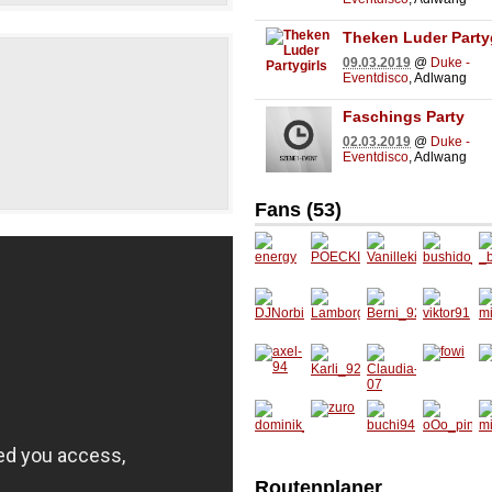
 einem Icon versehen. Abwechslung ist
Theken Luder Partyg
en Dance- Party und Chartshits
09.03.2019
@
Duke -
Eventdisco
, Adlwang
Faschings Party
eballt mit den heißesten Disco-
nzbein zucken…
02.03.2019
@
Duke -
Eventdisco
, Adlwang
 delikaten Technobrettern erhöhen
ronic- und Housemusik.
Fans (53)
energy
POECK
Vanillek
bushido
_
I
ipferl
_bunny
n
DJNorb
Lambor
Berni_9
viktor9
mi
idaSilva
ghini
2
1
axel-94
Karli_9
Claudia
fowi
at
2
-07
dominik
zuro
buchi94
oOo_pi
m
_95
nk_Ted
Routenplaner
dybear