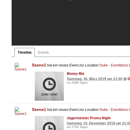
Newsfeed
Timeline
Events
Szene1
hat ein neues Event zur Location
Duke - Eventdisco
h
Money Mix
Samstag, 30. März 2019 um 21:00
@
D
vor 2688 Tagen
Szene1
hat ein neues Event zur Location
Duke - Eventdisco
h
Jägermeister Promo Night
Samstag, 15. Dezember 2018 um 21:0
vor 2793 Tagen