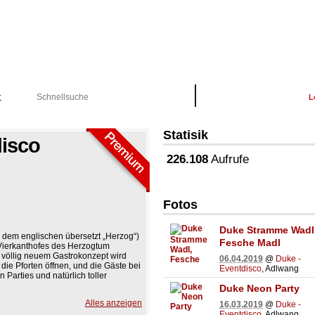
K
Schon Registriert?
L
Statisik
disco
226.108
Aufrufe
Fotos
Duke Stramme Wadl
dem englischen übersetzt „Herzog“)
Fesche Madl
 Vierkanthofes des Herzogtum
 völlig neuem Gastrokonzept wird
06.04.2019
@
Duke -
die Pforten öffnen, und die Gäste bei
Eventdisco
, Adlwang
 Parties und natürlich toller
Duke Neon Party
Alles anzeigen
16.03.2019
@
Duke -
chtung beim jeweiligen Event gespielt
Eventdisco
, Adlwang