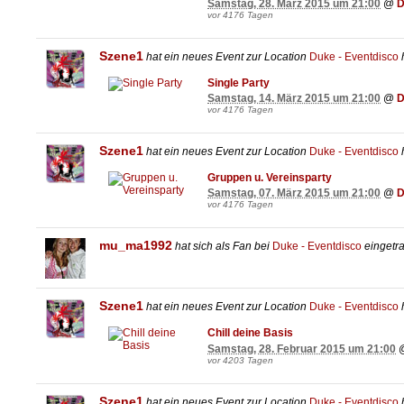
Samstag, 28. März 2015 um 21:00
@
D
vor 4176 Tagen
Szene1
hat ein neues Event zur Location
Duke - Eventdisco
h
Single Party
Samstag, 14. März 2015 um 21:00
@
D
vor 4176 Tagen
Szene1
hat ein neues Event zur Location
Duke - Eventdisco
h
Gruppen u. Vereinsparty
Samstag, 07. März 2015 um 21:00
@
D
vor 4176 Tagen
mu_ma1992
hat sich als Fan bei
Duke - Eventdisco
eingetr
Szene1
hat ein neues Event zur Location
Duke - Eventdisco
h
Chill deine Basis
Samstag, 28. Februar 2015 um 21:00
vor 4203 Tagen
Szene1
hat ein neues Event zur Location
Duke - Eventdisco
h