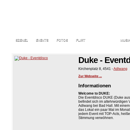
SZENE1
EVENTS
FOTOS
FLIRT
LOCATIONS
MUSI
Duke - Event
Kirchenplatz 8
,
4541
-
Adlwang
Zur Webseite ...
Informationen
Welcome to DUKE:
Die Eventdisco DUKE (Duke aus 
befindet sich im altehrwürdigen
Adlwang bei Bad Hall. Mit einem
das Lokal ein paar Mal im Monat 
jedem Event mit TOP-Acts, heißen
Stimmung verwöhnen.
Zur Orientierung welche Musikri