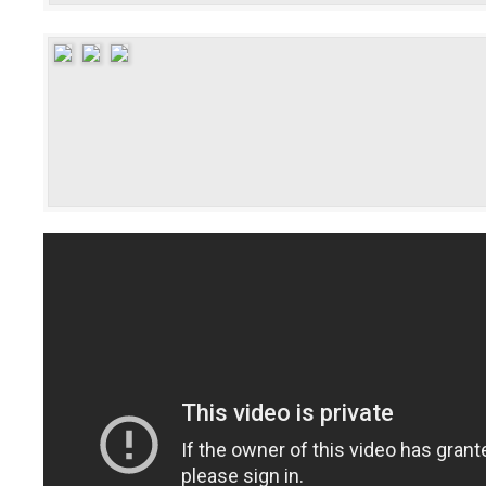
wird, ist jede Veranstaltung mit
somit garantiert!
DUKE Classic
Ein breites Sortiment an aktuell
erwartet dich.
DUKE Party-Hittn
Party-Kracher & Stimmungshits g
Rhythmen lassen auch dein Ta
DUKE Electronic
Groovige Housetracks bis hin zu
den Puls der Freunde von Elect
Eintritt: ab 16 Jahre
AK: 3€ (bis 22:00 Eintritt frei)
Wir freuen uns auf euch!