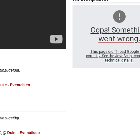
_oOo
Oops! Someth
went wrong
This page didn't load Google
correctly. See the JavaScript con
technical details.
inzugefügt.
uke - Eventdisco
inzugefügt.
0
@
Duke - Eventdisco