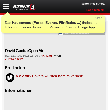
Schon Registriert?
Logg Dich ein!
Close
Das
Hauptmenu (Fotos, Events, Flirtfinder, ...)
findest du
ICH WAR AUCH DORT
links oben, wenn du auf das Menuicon / Szene1 Logo tippst.
Auf Facebook teilen
David Guetta Open Air
Sa., 11. Aug. 2012 13:00
@
Krieau
, Wien
Zur Webseite ...
Freikarten
5 x 2 VIP-Tickets wurden bereits verlost!
Informationen