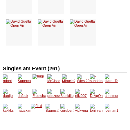
Singles am Event (
261
)
robert
Superm
luigi
MrCisc
Miracle
Wiesi20
-
Hard_T
ann241
o
Girl
01
sunshin
echno_
0
e-
w18
danijo
dafock
Frotsch
prinzes
Bioskill
niki007
DrAgO
chrism
a
sin015
er
nBaBy
orgen
kakkks
hattexa
Foxi
Baumst
cgruber
vickym
tonirva
iceman
ndi
i22
1
aus7
na
1978