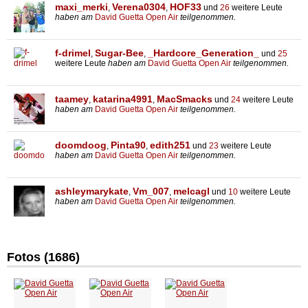
maxi_merki
Verena0304
HOF33
,
,
und
26
weitere Leute
haben am
David Guetta Open Air
teilgenommen.
f-drimel
Sugar-Bee
_Hardcore_Generation_
,
,
und
25
weitere Leute
haben am
David Guetta Open Air
teilgenommen.
taamey
katarina4991
MacSmacks
,
,
und
24
weitere Leute
haben am
David Guetta Open Air
teilgenommen.
doomdoog
Pinta90
edith251
,
,
und
23
weitere Leute
haben am
David Guetta Open Air
teilgenommen.
ashleymarykate
Vm_007
melcagl
,
,
und
10
weitere Leute
haben am
David Guetta Open Air
teilgenommen.
Fotos (1686)