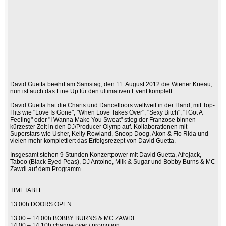
David Guetta beehrt am Samstag, den 11. August 2012 die Wiener Krieau,
nun ist auch das Line Up für den ultimativen Event komplett.
David Guetta hat die Charts und Dancefloors weltweit in der Hand, mit Top-
Hits wie "Love Is Gone", "When Love Takes Over", "Sexy Bitch", "I Got A
Feeling" oder "I Wanna Make You Sweat" stieg der Franzose binnen
kürzester Zeit in den DJ/Producer Olymp auf. Kollaborationen mit
Superstars wie Usher, Kelly Rowland, Snoop Doog, Akon & Flo Rida und
vielen mehr komplettiert das Erfolgsrezept von David Guetta.
Insgesamt stehen 9 Stunden Konzertpower mit David Guetta, Afrojack,
Taboo (Black Eyed Peas), DJ Antoine, Milk & Sugar und Bobby Burns & MC
Zawdi auf dem Programm.
TIMETABLE
13:00h DOORS OPEN
13:00 – 14:00h BOBBY BURNS & MC ZAWDI
14:00 – 14:10h change over / promotion