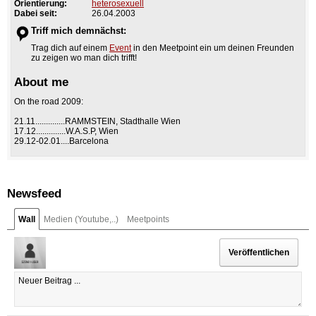
Orientierung:
heterosexuell
Dabei seit:
26.04.2003
Triff mich demnächst:
Trag dich auf einem
Event
in den Meetpoint ein um deinen Freunden
zu zeigen wo man dich trifft!
About me
On the road 2009:
21.11..............RAMMSTEIN, Stadthalle Wien
17.12..............W.A.S.P, Wien
29.12-02.01....Barcelona
Newsfeed
Wall
Medien (Youtube,..)
Meetpoints