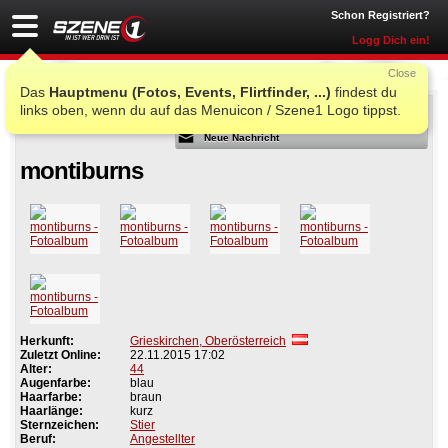
Schon Registriert?
Logg Dich ein!
Close
Das
Hauptmenu (Fotos, Events, Flirtfinder, ...)
findest du
links oben, wenn du auf das Menuicon / Szene1 Logo tippst.
Als Freund
Neue Nachricht
montiburns
Herkunft:
Grieskirchen, Oberösterreich
Zuletzt Online:
22.11.2015 17:02
Alter:
44
Augenfarbe:
blau
Haarfarbe:
braun
Haarlänge:
kurz
Sternzeichen:
Stier
Beruf:
Angestellter