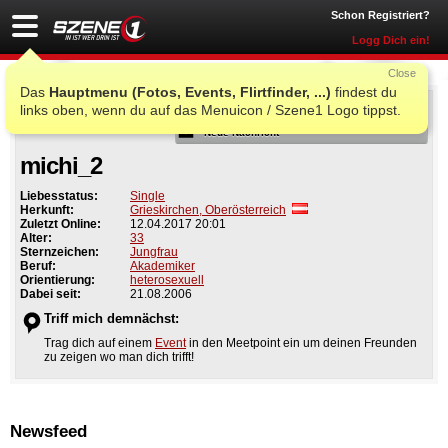
Schon Registriert?
Logg Dich ein!
Close
Das
Hauptmenu (Fotos, Events, Flirtfinder, ...)
findest du
Als Freund
links oben, wenn du auf das Menuicon / Szene1 Logo tippst.
Neue Nachricht
michi_2
Liebesstatus:
Single
Herkunft:
Grieskirchen, Oberösterreich
Zuletzt Online:
12.04.2017 20:01
Alter:
33
Sternzeichen:
Jungfrau
Beruf:
Akademiker
Orientierung:
heterosexuell
Dabei seit:
21.08.2006
Triff mich demnächst:
Trag dich auf einem
Event
in den Meetpoint ein um deinen Freunden
zu zeigen wo man dich trifft!
Newsfeed