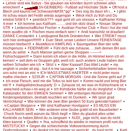
•
Lehrer sind wie Babys - Sie glauben sie könnten durch schreien alles
erreichen!!
•
▂▃▄▅▆ SV-GEINBERG - Fußball auf Höchster Stufe
•
Oft host a
Blech und kaunst net Schwoasn!&#39;*gg*
•
Des sog da daun eh i...
•
I gfrei
mi schau waun det Festln wieda augengan
•
Weck mich zu früh und Du
erlebst SAW 6 !!
•
peiinliich???- egal geht eh um niixxxxx
•
Kallhamer Kirtag
4-ever
•
Ich komme aus Kallham...........und bin stolz drauf
•
Nissan Skyine
GTR
•
Leidenschaftlicher Fischer
•
Austrian Fischer Club
•
Resi i hoi die mid
mein quattro ob
•
Fischen muss einfach sein !
•
Andi Ivanschitz ist draußen!
DANKE Constantini
•
Landjugend Bezirk Grieskirchen
•
Wer STREIKT muss
sich hier eintragen!!!!!!!!!!
•
Euer Streit, unser Leiden! Unsere FERIENTAGE
müssen bleiben!!!
•
Musikfest in KIMPLING
•
Baumgartner Bier-der reife
Hochgenuss
•
FEIERWEHR
•
Fühl dich wie zuhause, ... zieh deinen BH aus
wenn du willst
•
Auch Männer gehen gerne Shoppen -------->
Frühschoppen!!!
•
Dann komm ich eben in die Hölle, im Himmel kenn ich eh
keinen!
•
seit dem es Gruppen gibt, weiß ich: auch andere Leute haben den
selben Schaden wie ich
•
Strizi´s
•
Aber Kaaaarl! Das tötet Leute!
•
my
english is under all pig... but it is me sausage
•
Sicherheitshalber brenn ma
uns scho moi an eini
•
ICH MAGS ETWAS HAERTER
•
nicht jeder muss
mathe checken
•
S235JR
•
CAPTAIN MORGAN - Und die Sonne geht auf ;P
•
Ich esse Fleisch, weil mir die Tofus so leid tun!
•
Komm nackt und bring Bier
mit !!!
•
Halligallidrecksauparty :D
•
Zuhause ist, wo was im Kühlschrank ist
•
www.heid-schias-i-mi-weg.at
•
Ich frühstücke härter als du Vorglühst
•
Ohne
Katalysator, für den EWIGEN Sommer!
•
Wir entsorgen Atommüll auf
Kinderspielplätzen, deshalb leuchten wir im Dunkeln.
•
Wir spün grad
Vernichtung!
•
Wie können die zwei Bier gestern 50 Euro gekostet haben?
•
☠Captain Morgan☠
•
Wir sind Kallhamer Hooligans!
•
ES MUSS EIN
KALLHAMER SEIN
•
Wer anderen eine Grube gräbt ist ein Bauarbeiter!
•
Chuck Norris weiß warum da Stroh liegt!
•
Wen du glaubst alles unter
Kontrolle zu haben,fährst du zu langsam
•
AUDI_ jage nicht, was du nicht
töten kannst
•
Quattro
•
!!na, schnüffelst du wieder in meinem profil rum du
MISTSTÜCK!!
•
Gegen die schleichende Volksverdummung durch
Gratiszeitungen
•
du denkst ich bin immer so verrückt....du hast recht...
•
Karli