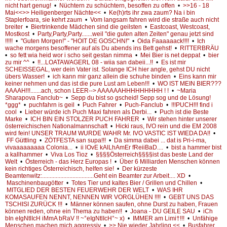
nicht hart genug!
•
Nüchtern zu schüchtern, besoffen zu offen
•
>>16 - 18
Mai<<>> Heiligenberger Nächte<<
•
Ke(h)rts ihr zwa zaum? Na i bin
Staplerfoara, sie kehrt zaum
•
Vom langsam fahren wird die straße auch nicht
breiter
•
Biertrinkende Mädchen sind die geilsten
•
Eastcoast, Westcoast,
Mostkost
•
Party,Party,Party.......weil "die guten alten Zeiten" genau jetzt sind
!!!!!
•
"Guten Morgen!" - "HOIT DE GOSCHN!"
•
Oida Faaaaaack!!!!
•
Ich
wache morgens besoffener auf als Du abends ins Bett gehst!
•
RITTERBRÄU
•
so fett wia heid wor i scho seit gestan nimma
•
Mei Bier is net deppat
•
bier
zu mir ^^
•
!!...LOATAWAGERL 08 - wiia san dabeii...!!
•
Es ist mir
SCHEISSEGAL, wer dein Vater ist. Solange ICH hier angle, gehst DU nicht
übers Wasser!
•
ich kann mir ganz allein die schuhe binden
•
Eins kann mir
keiner nehmen und das ist die pure Lust am Leben!!!
•
WO IST MEIN BIER???
AAAAH!!!.......ach, schon LEER--> AAAAAAHHHHHHHHH ! !
•
~Maria
Sharapova Fanclub~
•
Sepp du bist so gscheid! Sepp sog und de Lösung!
*ggg*
•
puchfahrn is geil
•
Puch Fahrer
•
Puch-Fanclub
•
!!!PUCH!!! find i
cool
•
Lieber würde ich Puch Maxi fahren als Derbi...
•
Puch ist die Beste
Marke
•
ICH BIN EIN STOLZER PUCH FAHRER
•
Wir stehen hinter unserer
österreichischen Nationalmannschaft
•
Hicki raus, IVO rein und die EM 2008
wird fein! UNSER TRAUM WURDE WAHR Mr. IVO VASTIC IST WIEDA DA!!
•
FF Güttling
•
ZÖTFESTA san supa!!!
•
Da simma dabei ... dat is Pri-i-ma,
vivaaaaaaaaa Colonia...
•
ii lOvE kAlLhAmEr fReiiBaD....
•
bist a hammer bist
a kallhammer
•
Viva Los Tioz
•
§§§§Österreich§§§§ist das beste Land der
Welt
•
Österreich - das Herz Europas !
•
Über 6 Milliarden Menschen können
kein richtiges Österreichisch, helfen sie!
•
Der kürzeste
Beamtenwitz:..................................Geht ein Beamter zur Arbeit.... XD
•
Maschinenbaugötter
•
Totes Tier und kaltes Bier / Grillen und Chillen
•
MITGLIED DER BESTEN FEUERWEHR DER WELT
•
WAS IHR
KOMASAUFEN NENNT, NENNEN WIR VORGLÜHEN !!!!
•
GEBT UNS DAS
TSCHISI ZURÜCK !!!
•
Männer können saufen, ohne Durst zu haben, Frauen
können reden, ohne ein Thema zu haben!!
•
Joana - DU GEILE SAU
•
iCh
bIn eIgNtlIcH iMmA bRaV !! ~°eIgNtlIcH°~ x)
•
IMMER am Limi†!!!
•
Unfähige
Menschen machen mich aggressiv
•
>> Nie wieder Jahrling <<
•
Busfahrer