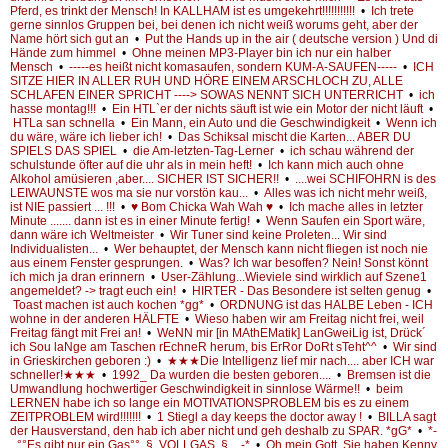
Pferd, es trinkt der Mensch! In KALLHAM ist es umgekehrt!!!!!!!!!!!
•
Ich trete
gerne sinnlos Gruppen bei, bei denen ich nicht weiß worums geht, aber der
Name hört sich gut an
•
Put the Hands up in the air ( deutsche version ) Und di
Hände zum himmel
•
Ohne meinen MP3-Player bin ich nur ein halber
Mensch
•
-----es heißt nicht komasaufen, sondern KUM-A-SAUFEN-----
•
ICH
SITZE HIER IN ALLER RUH UND HÖRE EINEM ARSCHLOCH ZU, ALLE
SCHLAFEN EINER SPRICHT ----> SOWAS NENNT SICH UNTERRICHT
•
ich
hasse montag!!!
•
Ein HTL`er der nichts säuft ist wie ein Motor der nicht läuft
•
HTLa san schnella
•
Ein Mann, ein Auto und die Geschwindigkeit
•
Wenn ich
du wäre, wäre ich lieber ich!
•
Das Schiksal mischt die Karten... ABER DU
SPIELS DAS SPIEL
•
die Am-letzten-Tag-Lerner
•
ich schau während der
schulstunde öfter auf die uhr als in mein heft!
•
Ich kann mich auch ohne
Alkohol amüsieren ,aber.... SICHER IST SICHER!!
•
....wei SCHIFOHRN is des
LEIWAUNSTE wos ma sie nur vorstön kau...
•
Alles was ich nicht mehr weiß,
ist NIE passiert ... !!!
•
♥ Bom Chicka Wah Wah ♥
•
Ich mache alles in letzter
Minute ....... dann ist es in einer Minute fertig!
•
Wenn Saufen ein Sport wäre,
dann wäre ich Weltmeister
•
Wir Tuner sind keine Proleten... Wir sind
Individualisten...
•
Wer behauptet, der Mensch kann nicht fliegen ist noch nie
aus einem Fenster gesprungen.
•
Was? Ich war besoffen? Nein! Sonst könnt
ich mich ja dran erinnern
•
User-Zählung...Wieviele sind wirklich auf Szene1
angemeldet? -> tragt euch ein!
•
HIRTER - Das Besondere ist selten genug
•
Toast machen ist auch kochen *gg*
•
ORDNUNG ist das HALBE Leben - ICH
wohne in der anderen HÄLFTE
•
Wieso haben wir am Freitag nicht frei, weil
Freitag fängt mit Frei an!
•
WeNN mir [in MAthEMatik] LanGweiLig ist, Drück´
ich Sou laNge am Taschen rEchneR herum, bis ErRor DoRt sTeht^^
•
Wir sind
in Grieskirchen geboren :)
•
★★★Die Intelligenz lief mir nach.... aber ICH war
schneller!★★★
•
1992_ Da wurden die besten geboren....
•
Bremsen ist die
Umwandlung hochwertiger Geschwindigkeit in sinnlose Wärme!!
•
beim
LERNEN habe ich so lange ein MOTIVATIONSPROBLEM bis es zu einem
ZEITPROBLEM wird!!!!!!!
•
1 Stiegl a day keeps the doctor away !
•
BILLA sagt
der Hausverstand, den hab ich aber nicht und geh deshalb zu SPAR. *gG*
•
*-
_°°Es gibt nur ein Gas°° ,§, VOLLGAS ,§, _-*
•
Oh mein Gott. Sie haben Kenny