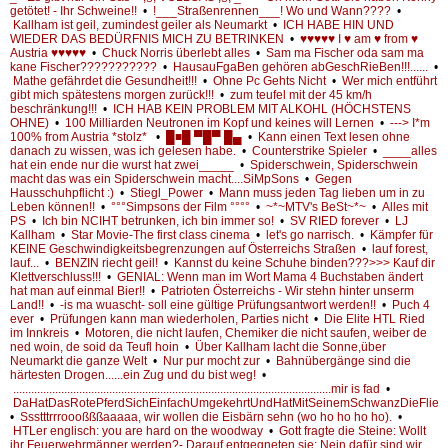
getötet! - Ihr Schweine!!
•
!___Straßenrennen___! Wo und Wann????
•
Kallham ist geil, zumindest geiler als Neumarkt
•
ICH HABE HIN UND
WIEDER DAS BEDÜRFNIS MICH ZU BETRINKEN
•
♥♥♥♥♥ I ♥ am ♥ from ♥
Austria ♥♥♥♥♥
•
Chuck Norris überlebt alles
•
Sam ma Fischer oda sam ma
kane Fischer???????????
•
HausauFgaBen gehören abGeschRieBen!!!......
•
Mathe gefährdet die Gesundheit!!!
•
Ohne Pc Gehts Nicht
•
Wer mich entführt
gibt mich spätestens morgen zurück!!!
•
zum teufel mit der 45 km/h
beschränkung!!!
•
ICH HAB KEIN PROBLEM MIT ALKOHL (HÖCHSTENS
OHNE)
•
100 Milliarden Neutronen im Kopf und keines will Lernen
•
---> I*m
100% from Austria *stolz*
•
█■█ ▀█▀ █▄
•
Kann einen Text lesen ohne
danach zu wissen, was ich gelesen habe.
•
Counterstrike Spieler
•
____alles
hat ein ende nur die wurst hat zwei_____
•
Spiderschwein, Spiderschwein
macht das was ein Spiderschwein macht....SiMpSons
•
Gegen
Hausschuhpflicht :)
•
Stiegl_Power
•
Mann muss jeden Tag lieben um in zu
Leben können!!
•
°°°Simpsons der Film °°°°
•
~*~MTV's BeSt~*~
•
Alles mit
PS
•
Ich bin NCIHT betrunken, ich bin immer so!
•
SV RIED forever
•
LJ
Kallham
•
Star Movie-The first class cinema
•
let's go narrisch.
•
Kämpfer für
KEINE Geschwindigkeitsbegrenzungen auf Österreichs Straßen
•
lauf forest,
lauf...
•
BENZIN riecht geil!
•
Kannst du keine Schuhe binden???>>> Kauf dir
Klettverschluss!!!
•
GENIAL: Wenn man im Wort Mama 4 Buchstaben ändert
hat man auf einmal Bier!!
•
Patrioten Österreichs - Wir stehn hinter unserm
Land!!
•
-is ma wuascht- soll eine gültige Prüfungsantwort werden!!
•
Puch 4
ever
•
Prüfungen kann man wiederholen, Parties nicht
•
Die Elite HTL Ried
im Innkreis
•
Motoren, die nicht laufen, Chemiker die nicht saufen, weiber de
ned woin, de soid da Teufl hoin
•
Über Kallham lacht die Sonne,über
Neumarkt die ganze Welt
•
Nur pur mocht zur
•
Bahnübergänge sind die
härtesten Drogen......ein Zug und du bist weg!
•
..........................................................................................................mir is fad
•
DaHatDasRotePferdSichEinfachUmgekehrtUndHatMitSeinemSchwanzDieFlieg
•
Ssstttrrroooßßßaaaaa, wir wollen die Eisbärn sehn (wo ho ho ho ho).
•
HTLer englisch: you are hard on the woodway
•
Gott fragte die Steine: Wollt
ihr Feuerwehrmänner werden?- Darauf entgegneten sie: Nein dafür sind wir