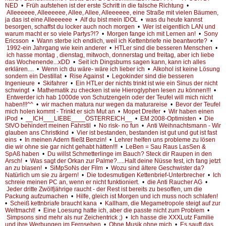
NED
•
Früh aufstehen ist der erste Schritt in die falsche Richtung
•
Alleeeeee, Alleeeeee, Allee, Allee, Alleeeeee, eine Straße mit vielen Bäumen,
ja das ist eine Alleeeeee
•
Alf du bist mein IDOL
•
was du heute kannst
besorgen, schaffst du locker auch noch morgen
•
Wer ist eigentlich LAN und
warum macht er so viele Partys?!?
•
Morgen fange ich mit Lernen an!
•
Sony
Ericsson
•
Wann sterbe ich endlich, weil ich Kettenbriefe nie beantworte?
•
1992-ein Jahrgang wie kein anderer
•
HTLer sind die besseren Menschen
•
ich hasse montag , dienstag, mitwoch, donnerstag und freitag, aber ich liebe
das Wochenende...xDD
•
Seit ich Dingsbums sagen kann, kann ich alles
erklären....
•
Wenn ich du wäre- wäre ich lieber ich
•
Alkohol ist keine Lösung
sondern ein Destillat
•
Rise Against
•
Legokinder sind die besseren
Ingenieure
•
Skifahrer
•
Ein HTLer der nichts trinkt ist wie ein Sinus der nicht
schwingt
•
Mathematik zu checken ist wie Hieroglyphen lesen zu können!!!
•
Entwerder ich hab 1000de von Schutzengeln oder der Teufel will mich nicht
haben!!!^^
•
wir machen matura nur wegen da maturareise
•
Bevor der Teufel
mich holen kommt - Trinkt er sich Mut an
•
Mopet Dreifer
•
Wir haben einen
iPod
•
__ICH___LIEBE____ÖSTERREICH__
•
EM 2008-Optimisten
•
Die
StVO behindert meinen Fahrstil
•
No risk- no fun
•
Anti Weihnachtsmann - Wir
glauben ans Christkind
•
Vier ist bestanden, bestanden ist gut und gut ist fast
eins
•
In meinen Adern fließt Benzin!
•
Lehrer helfen uns probleme zu lösen
die wir ohne sie gar nicht gehabt hätten!!!
•
LeBen = Sau Raus LasSen &
SpAß haben
•
Du willst Schmetterlinge im Bauch? Steck dir Raupen in den
Arsch!
•
Was sagt der Orkan zur Palme?.....Halt deine Nüsse fest, ich fang jetzt
an zu blasen!
•
SiMpSoNs der Film
•
Wozu sind ältere Geschwister da?
Natürlich um sie zu ärgern!
•
Die todesmutigen Kettenbrief-Unterbrecher
•
Ich
schreie meinen PC an, wenn er nicht funktioniert.
•
die Anti Raucher AG
•
Jeder dritte Zwölfjährige raucht - der Rest ist bereits zu besoffen, um die
Packung aufzumachen
•
Hilfe, gleich ist Morgen und ich muss noch schlafen!
•
Scheiß kettnbriafe braucht kana
•
Kallham, die Megametropole steigt auf zur
Weltmacht!
•
Eine Loesung hatte ich, aber die passte nicht zum Problem
•
Simpsons sind mehr als nur Zeichentrick ;)
•
Ich hasse die XXXLutz Familie
und ihre Werbungen im Fernsehen
•
Ohne Musik ohne mich
•
Es sauft das