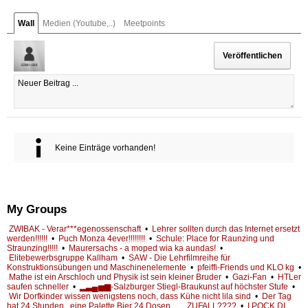
Wall
Medien (Youtube,..)
Meetpoints
Keine Einträge vorhanden!
My Groups
ZWIBAK - Verar***egenossenschaft
•
Lehrer sollten durch das Internet ersetzt
werden!!!!!!
•
Puch Monza 4ever!!!!!!!!
•
Schule: Place for Raunzing und
Straunzing!!!!!
•
Maurersachs - a moped wia ka aundas!
•
Elitebewerbsgruppe Kallham
•
SAW - Die Lehrfilmreihe für
Konstruktionsübungen und Maschinenelemente
•
pfeiffi-Friends und KLO kg
•
Mathe ist ein Arschloch und Physik ist sein kleiner Bruder
•
Gazi-Fan
•
HTLer
saufen schneller
•
▂▃▄▅▆-Salzburger Stiegl-Braukunst auf höchster Stufe
•
Wir Dorfkinder wissen wenigstens noch, dass Kühe nicht lila sind
•
Der Tag
hat 24 Stunden...eine Palette Bier 24 Dosen........ZUFALL????
•
I POCK DI