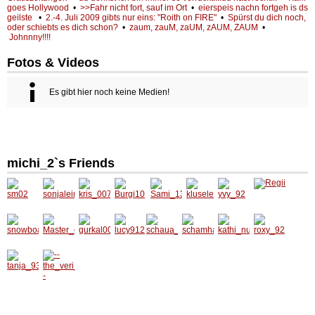
goes Hollywood
•
>>Fahr nicht fort, sauf im Ort
•
eierspeis nachn fortgeh is ds
geilste
•
2.-4. Juli 2009 gibts nur eins: "Roith on FIRE"
•
Spürst du dich noch,
oder schiebts es dich schon?
•
zaum, zauM, zaUM, zAUM, ZAUM
•
Johnnny!!!!
Fotos & Videos
Es gibt hier noch keine Medien!
michi_2`s Friends