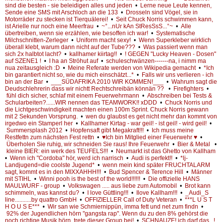
sind die besten - sie beleidigen alles und jeden
•
Lerne neue Leute kennen,
Sende eine SMS mit Arschloch an die 133
•
Drosseln sind Vögel, sie in
Motorräder zu stecken ist Tierquälerei!
•
Seit Chuck Norris schwimmen kann,
ist Arielle nur noch eine Meerfrau
•
~°...nUr kAn StResSsS...°~
•
Alle
übertreiben, wenn sie erzählen, wie besoffen ich war!
•
Systematische
Milchschnitten-Zerleger
•
Uniform macht sexy!
•
Wenn Superkleber wirklich
überall klebt, warum dann nicht auf der Tube???
•
Was passiert wenn man
sich 2x halbtot lacht?
•
kallhamer kiirtag!!
•
! GEGEN "Lucky Heaven - Dosen"
auf SZENE1 !
•
I ha an Ströhut auf
•
schuleschwänzen-------na, i nimm ma
nua zeitausgleich :D
•
Meine Referate werden von Wikipedia gemacht
•
*Ich
bin garantiert nicht so, wie du mich einschätzt...*
•
Falls wir uns verlieren - ich
bin an der Bar
•
___SÜDAFRIKA 2010 WIR KOMMEN!___
•
Wahrum sagt die
Deudschlehrerin dass wir nichtt Rechtschreibän könnän ??
•
Firefighters
•
fühl dich sicher, schlaf mit einem Feuerwehrmann
•
Abschreiben bei Tests &
Schularbeiten?......WIR nennen das TEAMWORK!! xDDD
•
Chuck Norris und
die Lichtgeschwindigkeit machten einen 100m Sprint. Chuck Norris gewann
mit 2 Sekunden Vorsprung.
•
wen du glaubst es get nicht mehr dan kommt von
irgedwo ein Stamperl her
•
Kallhamer Kirtag - war geil! - ist geil! - wird geil!
•
Summersplash 2012
•
Hopfensaft gibt Megakraft!!!
•
Ich muss meine
Restfettn zum nächsten Fest rettn
•
♥Ich bin Mitglied einer Feuerwehr ♥
•
Überholen Sie ruhig, wir schneiden Sie raus! Ihre Feuerwehr
•
Bier & Metal
•
kleine BIER: ein werk des TEUFELS!!!
•
Neumarkt ist das Ghetto von Kallham
•
Wenn ich "Cordoba" hör, werd ich narrisch
•
Audi is perfekt!!
•
*lj-
Landjugend=die coolste Jugend*
•
wenn mein kind später FRUCHTALARM
sagt, kommt es in den MIXXAHHH!!!
•
Bud Spencer & Terence Hill
•
Männer
mit STIHL
•
Winni pooh is the best of the world!!!!!!
•
Die offizielle HANS
MAULWURF - group
•
Volkswagen ..... aus liebe zum Automobil
•
Brot kann
schimmeln, was kannst du?
•
I love Güttling!!!
•
Ilove Kallham!!!
•
_Audi_S
line...........by quattro GmbH
•
OFFIZIELLER Call of Duty Veteran
•
***L U S T
H O U S E***
•
Wir san wie Schmiernippün, imma fett und net zum findn
•
92% der Jugendlichen hörn "gangsta rap". Wenn du zu den 8% gehörst die
noch richtige Musik hörn, trete dieser Group bei!
•
SCHNAUZE! ich darf das...!