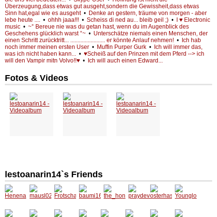
Überzeugung,dass etwas gut ausgeht,sondern die Gewissheit,dass etwas
Sinn hat,egal wie es ausgeht
•
Denke an gestern, träume von morgen - aber
lebe heute ....
•
ohhh jaaa!!!
•
Scheiss di ned au... bleib geil ;)
•
I ♥ Electronic
music
•
~° Bereue nie was du getan hast, wenn du im Augenblick des
Geschehens glücklich warst °~
•
Unterschätze niemals einen Menschen, der
einen Schritt zurücktritt... ........................ er könnte Anlauf nehmen!
•
Ich hab
noch immer meinen ersten User
•
Muffin Purper Gurk
•
Ich will immer das,
was ich nicht haben kann...
•
♥Scheiß auf den Prinzen mit dem Pferd --> ich
will den Vampir mitn Volvo!!♥
•
Ich will auch einen Edward...
Fotos & Videos
lestoanarin14`s Friends