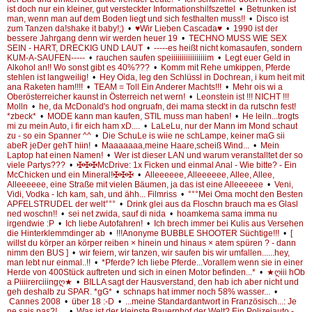
ist doch nur ein kleiner, gut versteckter Informationshilfszettel
•
Betrunken ist
man, wenn man auf dem Boden liegt und sich festhalten muss!!
•
Disco ist
zum Tanzen da!shake it baby!;)
•
♥Wir Lieben Cascada♥
•
1990 ist der
bessere Jahrgang denn wir werden heuer 19
•
TECHNO MUSS WIE SEX
SEIN - HART, DRECKIG UND LAUT
•
-----es heißt nicht komasaufen, sondern
KUM-A-SAUFEN-----
•
rauchen saufen speiiiiiiiiiiiiiiiiim
•
Legt euer Geld in
Alkohol an!! Wo sonst gibt es 40%???
•
Komm mit Rehe umkippen, Pferde
stehlen ist langweilig!
•
Hey Oida, leg den Schlüssl in Dochrean, i kum heit mit
ana Raketen ham!!!!
•
TEAM = Toll Ein Anderer Machts!!!
•
Mehr ois wi a
Oberösterreicher kaunst in Österreich net wern!
•
Leonstein ist !!! NICHT !!!
Molln
•
he, da McDonald's hod ongruafn, dei mama steckt in da rutschn fest!
*zbeck*
•
MODE kann man kaufen, STIL muss man haben!
•
He leiln...trogts
mi zu mein Auto, i fir eich ham xD....
•
LaLeLu, nur der Mann im Mond schaut
zu - so ein Spanner ^^
•
Die SchuLe is wiie ne schLampe, keiner maG sii
abeR jeDer gehT hiin!
•
Maaaaaaa,meine Haare,scheiß Wind...
•
Mein
Laptop hat einen Namen!
•
Wer ist dieser LAN und warum veranstalltet der so
viele Partys???
•
✠✠✠McDrive: 1x Ficken und einmal Anal - Wie bitte? - Ein
McChicken und ein Mineral!✠✠✠
•
Alleeeeee, Alleeeeee, Allee, Allee,
Alleeeeee, eine Straße mit vielen Bäumen, ja das ist eine Alleeeeee
•
Veni,
Vidi, Vodka - Ich kam, sah, und ähh... Filmriss
•
°°°Mei Oma mocht den Besten
APFELSTRUDEL der welt°°°
•
Drink glei aus da Floschn brauch ma es Glasl
ned woschn!!
•
sei net zwida, sauf di nida
•
hoamkema sama imma nu
irgendwie :P
•
Ich liebe Autofahren!
•
Ich brech immer bei Kulis aus Versehen
die Hinterklemmdinger ab
•
!!!Anonyme BUBBLE SHOOTER Süchtige!!!
•
[
willst du körper an körper reiben × hinein und hinaus × atem spüren ? - dann
nimm den BUS ]
•
wir feiern, wir tanzen, wir saufen bis wir umfallen......hey,
man lebt nur einmal..!!
•
*Pferde? Ich liebe Pferde...Vorallem wenn sie in einer
Herde von 400Stück auftreten und sich in einen Motor befinden...*
•
★ღiii hOb
a Piiiirerciiingღ★
•
BILLA sagt der Hausverstand, den hab ich aber nicht und
geh deshalb zu SPAR. *gG*
•
schnaps hat immer noch 58% wasser...
•
Cannes 2008
•
über 18 :-D
•
...meine Standardantwort in Französisch...: Je
ne sais pas?! ...
•
Was ist der kleinste Bauernhof der Welt? Ein Polizeiauto -