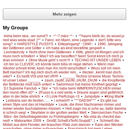
Mehr zeigen
My Groups
imma beim stoa...wo sunst?!
•
~*~7.märz~*~
•
**hauns bleib do, du woast jo
ned wias weda wiad ;)**
•
Falco: ein Mann, eine Legende
•
derf i bitte wos
song?
•
HARDSTYLE PUSSYS
•
Elitejahrgang² ~1990~
•
1990: Jahrgang
der Göttinnen und Götter
•
ich habe als kind blockflöte gespielt
•
Leonsteincity
•
Nicht ohne mein Glätteisen
•
Hilfe, gleich ist Morgen und ich
muss noch schlafen!
•
Was? Ich war besoffen? Nein! Sonst könnt ich mich ja
dran erinnern
•
Ohne Musik geht´s nicht !!!
•
TECHNO IST UNSER LEBEN
•
ich bin so CLEVER, ich könnte beim billa im regal stehen
•
Wenn man
Alkohol schnell trinkt, kann man ihn nicht verschütten!
•
Wozu soll ich mein
Bett machen? Ich leg mich doch eh wieder rein..
•
illecker...kennt man doch,
oder?
•
Es heißt VOI und net UR!!!!
•
______ Techno ist keine Music Techno
ist unser Leben ______
•
zaum, zauM, zaUM, zAUM, ZAUM
•
die Knopfleiste
der Bettdecke muß nach unten!
•
Sailormoon hat meine Kindheit geprägt
•
DJ Supreme Fanclub
•
Stor
•
*ich habe beim WIMPERNTUSCHEN immer
den mund offen xD*
•
ZFuass is a ned weita
•
braune augen sind gefährlich
aber in der liebe ehrlich
•
<3 LoVe PieRcings <3
•
Jumpstyle
•
♥King Marl♥
•
Lestoana san de besten.......
•
i schwör!!!
•
°^°GADSH°^°
•
Es gibt nur
einen Style und das ist Hardstyle
•
Leute, die ihren Nachnamen immer und
immer wieder buchstabieren müssen
•
Heit ziagn ma si sche au, dafür damma
si schirch weg!
•
Steyrtaler in der großen weiten Welt
•
Sternzeichen Fische
•
März- die Geburtstagskinder zu Frühlingsbeginn
•
Ma oida du checkst das
ned!
•
Maturanten 2009
•
.GroßE.SchwEsTerN.GruppE* :)
•
Schmeiß die
Möbel aus dem Fenster, wir brauchen Platz zum dancen
•
Kann den Wecker
ausschalten, ohne dabei aufzuwachen
•
Französisch hat mein Leben