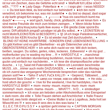
ist nur ein Zeichen, dass die Gefühle echt sind!
•
WaRuM tUt LiEbe sOoO
wEh...°^???
•
★ Lady Gaga - Pokerface ★
•
◌◌ i sogs glei - i woas NEEED!
◌◌
•
Du bist kein Wok, du bist einfach nur behindert!
•
★Ich bin nicht
verwöhnt, ich bekomme nur, was mir zusteht!★
•
du bist so depad, dast sogar
a vip kartn griagst fürs wagna....
•
╓────►"nua ois oaschloch kumt ma
duach"◄────╖
•
wort gach, handy, chick, gödtaschl, ok wir kinan forn
•
Es
sind meine Freunde die mich zum trinken zwingen...
•
Wenn blicke ficken
könnten
•
ɟdoʞ lɐɯɥɔuɐɯ ʇɥǝʇs ʇlǝʍ ǝuıǝɯ
•
Ðïè gяоße £íєвє spürsŧ Đu
шеηη: DiЯ pℓötzℓicħ jεmдŋĐ шicңtigeг ist дℓs Đu sєℓbst....♥
•
LEONSTEIN ist
nicht Molln!!LEONSTEIN ist BESSER!!!!:)
•
!||! JA ich trage Palästinensertücher,
NEIN ich bin KEIN Krocha !||!
•
Es ist wieder mal Zeit durchzudrehn...
•
BLOND IST KEINE HAARFARBE - SONDERN EINE LEBENSEINSTELLUNG
•
Es gibt Kellner und es gibt Oberkellner - es gib Österreicher und es
OBERÖSTERREICHER!
•
Ich sehe dich nackt vor mir. Will dich lecken,
beißen, saugen. Du süßes, geiles, rotes, leckeres...Edbeereis!
•
oh my god ...
motherfucker you´re wasting my time ... !!!
•
HARDSTYLE
•
...manchmal
würde ich am liebsten stundenlang busfahren, musik hören, aus dem fenster
guckn und einfach nur nachdenkn...
•
ich lese die shampooflasche unter der
dusche...
•
I ღ_Salat mit Putenstreifen
•
Wenn ich Leonstein beschreibe
MUSS...ich....immer auch molln DAZUSAGEN...
•
•••Ich weiß am Montag nie
ob ich zuerst das vergangene Wochenende besprechen oder das nächste
planen soll!?•••
•
~TaKe iT eAsY, FuCk It ALL!!!~
•
~Gepierct, Tättowiert......und
Verdammt Stolz Drauf!!!!~
•
ω℮ηη ιcн тяιηк℮, нαв ιcн αℓℓ℮ ℓι℮в . .
•
He oida .....
hoid afoch dei goschn
•
I live for the weekend, I live for hardstyles, i live for
HARDSTYLE BABY!
•
mom- momy- muum. mama- mum- mum- mum
mommy!!- mum -muum- mama- muum- .... WHAT??... hi:D...
•
eindeutiger
sommermensch
•
Ich esse am liebsten unter Alkoholeinfluss eine Eierspeise!
•
dark room-.die elite
•
Tolle Frauen stehen auf Arschlöcher
•
fralle Fraunz
foast mit, owa hintn steigst ein
•
>Deine Mutter is wi a Logafeua, Jeda hoit sei
Wiaschtl eni !!!
•
wos was ih wos des is des was kana !
•
E.L.E.C.T.R.O.P.U.S.S.Y
•
a spritzer geht immer nu
•
CAPTAIN MORGAN
spiced cold
•
Beim Küssen hab ich die Augen geschlossen!
•
klug war's