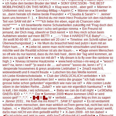
•
ich habe den besten Bruder der Welt
•
SONY ERICSSON - THE BEST
MOBILPHONES ON THIS WORLD
•
Klug wars nicht... aber geil!
•
Männer in
Uniformen sind sexy
•
Samstag-Mittag = Aspirin C
•
Männer macht weiter
so...dann heirate ich meine beste Freundin!
•
•°Claudia & Sarah°• ♡ ..keiner
kann uns trennen !! : )..
•
Brichst du mir mein Herz Produzier ich den nächsten
Teil von SAW mit dir!
•
*****Ich liebe ihn eben, egal ob Chancen oder
nicht******
•
Ich beantworte meine Schularbeiten zukünftig mit "Frag doch den
Inder!"
•
so fett wia heid wor i scho seit gestan nimma
•
Ein Freund ist
jemand, der Dich mag, obwohl er Dich kennt
•
Ich freu mich schon beim
Aufstehen wieder auf mein BETT!
•
_...:::-°I live 4 HARDSTYLE Baby!°-:::..._
•
ihr wollt 90-60-90 ?...dann wollen wir 20 cm !
•
Timeline: ein Schritt näher am
Überwachungsstaat ;)
•
He Mum du brauchst heid ned putzn i kum mit an
Fetzn ham.....
•
.♥.Liebe ist..wenn man nicht mehr einschlafen und träumen
möchte weil die Realität schöner ist als der traum.-..
•
♥Sage einem Menschen
so oft wie du nur kannst, dass du ihn lieb hast , denn der Tag wird kommen, an
dem es zu spät ist ♥
•
wos isn mit dir?
•
My dream is to fly over the rainbow so
high.:)
•
Niveau ist keine Hautcreme
•
www.heid-schias-i-mi-weg.at
•
"woos?
wer? na, kenn i ned!" "jo wast e de ..... auf szene" "asooo de, kenn i e!" (:
•
desperate housewives & greys anatomie Liebhaber :]
•
2mal3 macht 6,
widewidewitt und 6 macht freude
•
Lutschen bis das Weiße kommt . . . . . . . . .
ich Liebe Kinderschokolade.
•
Club der UNGLÜCKLICH verliebten
•
Ich
singe gerne wenn ich betrunken bin!
•
weiss die gruppe " ich hab meine
grosse liebe schon gefunden" eigentlich wie naiv sie ist?
•
Alle coolen Leute
sitzen in der letzten Reihe....Zufall?
•
wie san mir eigentlich hamkuma?
•
Mir
is kalt, i bin müde, i wü schmusen....
•
Baby we can do it all night
•
LeStOaNa
GhEtTo lEiD
•
*.*: :*::*: Der ♥ Sommer 2009 ♥kann kommen UND er wird
soooo geil*.*: :*::*:
•
█■█ B █▄ W
•
verliebt...........aber feig es ihm zu sagen
•
Jänner 2031:.. He foah ma ins Kino??...SAW 37 spüns!!
•
Es ist verdammt
scheiße einen menschen, den man wirklich exTrem gerne hat, nicht bei sich zu
haben.. =(
•
WarUm LiieBt man eiinen MensChen, oBwohL man genaU weiiß,
daSs man niiCht von iihm geliieBt wiiRd ?
•
X-Jam 2009 - Ich bin dabei!
•
♥Es ist schön verLiebt zu sein, abEr harT vErArscHt zU weRdeN♥
•
Eifersucht