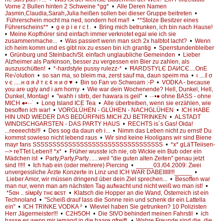
Vorne 2 Bullen hinten 2 Schweine *gg*
•
Alle Deren Namen
Jasmin,Claudia,Sarah,Julia heißen sollen bei dieser Gruppe beitreten
•
Führerschein mocht ma ned, sondern hot ma!!
•
**Stolze Besitzer eines
Führerscheins**
•
g e p i e r c t .
•
Bring mich betrunken, ich bin nach Hause!
•
Meine Kopfhörer sind einfach immer verknotet egal wie ich sie
zusammenmache...
•
Was passiert wenn man sich 2x halbtot lacht?
•
Wenn
ich heim komm und es gibt nix zu essen bin ich grantig
•
Sperrstundenbleiber
•
Grünburg und Steinbach/St. einfach unglaubliche Gemeinden
•
Lieber
Alzheimer als Parkinson, besser zu vergessen ein Bier zu zahlen, als
auszuschütten!
•
*-hardstyle pussy rulezz-*
•
ĦАRDЅTYLЄ DAИCЄ....OnE
Re√olution
•
so san ma, so bleim ma, zerst sauf ma, daun speim ma
•
ι ....ℓ σ
v є .....н α я ∂ т є ¢ н и σ ♥
•
Bin so Fan vo Schwoam :-P
•
VODKA - because
you are ugly and i am horny
•
Wie war dein Wochenende? Hell, Dunkel, Hell,
Dunkel, Montag!
•
"wahh i stirb, der hawara is geil"
•
·٠•● ohne BASS - ohne
MICH ●•٠·˙
•
Long Island ICE Tea
•
Alle übertreiben, wenn sie erzählen, wie
besoffen ich war!
•
VORGLÜHEN - GLÜHEN - NACHGLÜHEN
•
ICH HABE
HIN UND WIEDER DAS BEDÜRFNIS MICH ZU BETRINKEN
•
ALSTADT
WINDISCHGARSTEN - DAS PARTY HAUS
•
RECHTS is´s Gas! Oida!
...reeeechts!!!
•
Des sog da daun eh i...
•
Nimm das Leben nicht zu ernst! Du
kommst sowieso nicht lebend raus
•
Wir sind keine Hooligans wir sind Biene
mayr fans SSSSSSSSSSSSSSSSSSSSSSSSSSSSSSSSS
•
*x* gLäTTeiisen-
--> reTTet Leben!! *x*
•
Früher wusste ich nie, ob Wickie ein Bub oder ein
Mädchen ist
•
Party,Party,Party.......weil "die guten alten Zeiten" genau jetzt
sind !!!!!
•
Ich hab ein (oder mehrere) Piercing
•
_____03./04.2009: Zwei
unvergessliche Ärzte Konzerte in Linz und ICH WAR DABEIIIII!!!_____
•
Lieber Amor, wir müssen dringend über dein Ziel sprechen...
•
Besoffen war
man nur, wenn man am nächsten Tag aufwacht und nicht weiß wo man ist!
•
*5αн .. sίмρℓy тнє вєѕт
•
Klatsch die Hopper an die Wand, Österreich ist ein
Technoland
•
"Scheiß drauf lass die Sonne rein und schenk dir ein Lattella
ein"
•
ICH TRINKE VODKA ³
•
Wieviel haben Sie getrunken? 10 Polizisten
Herr Jägermeister!!!
•
C2H5OH
•
Die StVO behindert meinen Fahrstil
•
ich
hasse es wenn mir jemand in die haare gfreift.
•
Wahre Freunde sind die, die