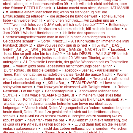
nicht....aber geil
•
Lederhosentreffen 09
•
ich will mich nicht betrinken, aber
eine Stimme BEFIEHLT es mir!
•
Matura macht man nicht, Matura HAT MAN!!!!
•
♥..Vertraue einem Menschen nur, wenn du stark genug bist, die
Enttäuschung zu ertragen!
•
die ärzte-beste band der welt
•
scheiß auf die
liebe - ich werde reich!!!!
•
wir glühen nicht vor...... wir zünden uns an
•
******wenn ich fotos von X-JAM seh, will ich sofort zurück******
•
Brillenträger
sind sexy ;)
•
Bin ich dir nüchtern schon zu ehrlich, triff mich nie besoffen
•
x-
Jam 2009-1.Woche Überlebender
•
Ich liebe den spannenden
Überraschungseffekt wenn man in der Früh nach dem fortgehen in die
Geldtasche schaut^^
•
Sorry... "Next"...!
•
Als Kind wollte ich immer in die Mini
Playback Show :D
•
play you yes not - spü di jo ned
•
!!!!! ى HEY _ DAS _
GEHT _ AB _ ى _ WIR _ FEIERN _ DIE _ GANZE _ NACHT ى !!!!!
•
facebook
•
Ist es hier so geil oder bin ich das??
•
Ich fahr DIESEL- - Weil SUPER bin ich
selber! ;-)
•
Wir weinen (selbst nach der 20. WH von Titanic), wenn Jack
untergeht
•
A1-Tankstelle Leonstein, der größte Wahnsinn seit es Tankstellen
gibt...
•
warum gibts beim liebesstatus nicht "hoffnungsloser Fall"??
•
Durchschlag.. du bist die Geilste!!
•
Facebook - Szene1 - Parallelsurfer
•
heee, Karin geht ab, sie schädelt die ganze Nacht die ganze Nacht!
•
Wörter
wie aha, aso, na dann, ... treiben mich zur Weißglut ...
•
Two and a half men ist
eine Lebenseinstellung
•
_KöLLaBar_
•
TEAM EDWARD
•
i love stupid
shiny volvo owner
•
You know you're obsessed with Twilight when...
•
Robert
Pattinson - Let me Sign
•
Bananenrepublik
•
Tattoowierte Männer sind
SEXY..=)
•
!!..na wiakle NEAMA NORMAL..!!
•
In meinem Kopf ist es total
lustig ! ! . . . . Komm auch rein ! ;-)
•
kεineя ωεiß was Iςн fühŁε.♥. ηiεмaиĐ.♥.
•
wia dan vorglühn damit ma scho betrunkn san bevor ma überhaupt
fortgengan
•
Versuch nicht, Deine Vergangenheit zu ändern, sondern beginne
heute damit, Deine Zukunft zu gestalten!
•
i steh auf kinderüberraschung-
schokis
•
мα¢нмαℓ ιѕт єѕ вєѕѕєя єтωαѕ zυ вєєη∂єη αℓѕ zυ ѕ¢нαυєη ωιє єѕ
кαρυтт gєнт
•
never far - from the bar
•
♥ ∂υ кαηηѕт ∂ιя ηι¢нт νσяѕтєℓℓη, ωιє
єѕ ωαя αℓѕ ι¢н ∂ι¢н zυм єяѕтєη мαℓ ѕαн..♥
•
... und dann hab ich die Realität
einfach aufgegessen
•
...nicht das Leben enttäuscht uns, sondern Menschen
die uns viel bedeuten...
•
Skype-User
•
Hoffnung ist nicht die