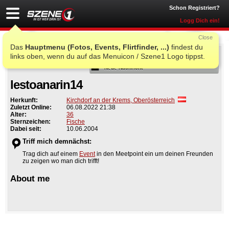
Schon Registriert?
Logg Dich ein!
Close
Das
Hauptmenu (Fotos, Events, Flirtfinder, ...)
findest du
Als Freund
links oben, wenn du auf das Menuicon / Szene1 Logo tippst.
Neue Nachricht
lestoanarin14
Herkunft:
Kirchdorf an der Krems, Oberösterreich
Zuletzt Online:
06.08.2022 21:38
Alter:
36
Sternzeichen:
Fische
Dabei seit:
10.06.2004
Triff mich demnächst:
Trag dich auf einem
Event
in den Meetpoint ein um deinen Freunden
zu zeigen wo man dich trifft!
About me