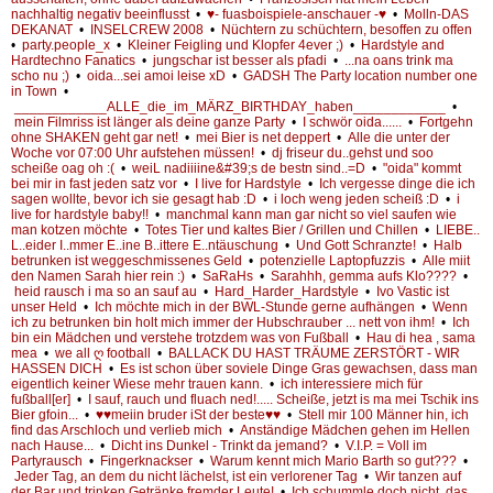
nachhaltig negativ beeinflusst
•
♥- fuasboispiele-anschauer -♥
•
Molln-DAS
DEKANAT
•
INSELCREW 2008
•
Nüchtern zu schüchtern, besoffen zu offen
•
party.people_x
•
Kleiner Feigling und Klopfer 4ever ;)
•
Hardstyle and
Hardtechno Fanatics
•
jungschar ist besser als pfadi
•
...na oans trink ma
scho nu ;)
•
oida...sei amoi leise xD
•
GADSH The Party location number one
in Town
•
____________ALLE_die_im_MÄRZ_BIRTHDAY_haben____________
•
mein Filmriss ist länger als deine ganze Party
•
I schwör oida......
•
Fortgehn
ohne SHAKEN geht gar net!
•
mei Bier is net deppert
•
Alle die unter der
Woche vor 07:00 Uhr aufstehen müssen!
•
dj friseur du..gehst und soo
scheiße oag oh :(
•
weiL nadiiiine&#39;s de bestn sind..=D
•
"oida" kommt
bei mir in fast jeden satz vor
•
I live for Hardstyle
•
Ich vergesse dinge die ich
sagen wollte, bevor ich sie gesagt hab :D
•
i loch weng jeden scheiß :D
•
i
live for hardstyle baby!!
•
manchmal kann man gar nicht so viel saufen wie
man kotzen möchte
•
Totes Tier und kaltes Bier / Grillen und Chillen
•
LIEBE..
L..eider I..mmer E..ine B..ittere E..ntäuschung
•
Und Gott Schranzte!
•
Halb
betrunken ist weggeschmissenes Geld
•
potenzielle Laptopfuzzis
•
Alle miit
den Namen Sarah hier rein :)
•
SaRaHs
•
Sarahhh, gemma aufs Klo????
•
heid rausch i ma so an sauf au
•
Hard_Harder_Hardstyle
•
Ivo Vastic ist
unser Held
•
Ich möchte mich in der BWL-Stunde gerne aufhängen
•
Wenn
ich zu betrunken bin holt mich immer der Hubschrauber ... nett von ihm!
•
Ich
bin ein Mädchen und verstehe trotzdem was von Fußball
•
Hau di hea , sama
mea
•
we all ღ football
•
BALLACK DU HAST TRÄUME ZERSTÖRT - WIR
HASSEN DICH
•
Es ist schon über soviele Dinge Gras gewachsen, dass man
eigentlich keiner Wiese mehr trauen kann.
•
ich interessiere mich für
fußball[er]
•
I sauf, rauch und fluach ned!..... Scheiße, jetzt is ma mei Tschik ins
Bier gfoin...
•
♥♥meiin bruder iSt der beste♥♥
•
Stell mir 100 Männer hin, ich
find das Arschloch und verlieb mich
•
Anständige Mädchen gehen im Hellen
nach Hause...
•
Dicht ins Dunkel - Trinkt da jemand?
•
V.I.P. = Voll im
Partyrausch
•
Fingerknackser
•
Warum kennt mich Mario Barth so gut???
•
Jeder Tag, an dem du nicht lächelst, ist ein verlorener Tag
•
Wir tanzen auf
der Bar und trinken Getränke fremder Leute!
•
Ich schummle doch nicht..das