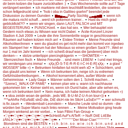
dir beim kotzen die haare zurückhalten :)
•
Das Wochenende sollte auf 7 Tage
verlängert werden
•
ich markiere mit dem leuchtstift textstellen, die sowieso
schon fettgedruckt sind
•
"hob i oba in Gallileo gsehn!" beendet jede
Diskussion zu deinen Gunsten
•
▆▅▄▃▂Party Süchtig ▂▃▄▅▆
•
wenn ich
die matura nicht schaff.....werd ich pokemon trainer...
•
Hast du mich grad
geblickfickt?!?
•
wenn wir singen, dann LAUT, FALSCH und MIT
BEGEISTERUNG
•
PUNSCHzeit.
•
das hat sex.
•
Wer behauptet von
Gestern noch etwas zu Wissen war nicht Dabei.
•
Ärzte-Konzert Linzer
Stadion 4.Juli 2009
•
Leute die ihre Sonnenbrille sogar in geschlossenen
Räumen auf haben kotzen mich an!
•
Eistee-Trinker
•
Meine Freunde sind
Alkoholiker/innen
•
wen du glaubst es get nicht mehr dan kommt von irgedwo
ein Stamperl her
•
Warum hat der Nikolaus so einen großen Sack??...Weil er
nur 1 mal im Jahr kommt
•
---ich scheiß drauf was die [anderen] über mich
denken---
•
stolze unterlippn piercingträgerin
•
~~SHOWTEK~~
•
Sternzeichen fisch
•
Meine Freunde . . sind mein LEBEN!
•
I und mei tringa,
wir verstengan uns imma!
•
٠ҳҲҳ [Ö-S-T-E-R-R-E-I-C-H-E-R] ҳҲҳ٠
•
a glasl "
WOSSER" bitte =)
•
Betrunken hinfallen tut nicht weh xD
•
Schüchtern, und
das glaubt uns keiner
•
Wenn ich betrunken bin, neige ich zu extremen
Gefühlsübertreibungen...
•
Alkohol konserviert alles, außer Würde und
Geheimnisse.
•
Lady Gaga
•
Männer sollen den 1. Schritt machen....
•
*Szene1_WALK-OF-FAME*
•
keinen plan wie u. wann ich nachhause
gekommen bin
•
Keiner sieht es, wenn ich Durst habe, aber alle sehen es,
wenn ich betrunken bin!!
•
Nein mama, ich habe keinen Alkohol getrunken =)
•
♦ stoa zeiidn woan de geilstn...jeds WE. B-U-M-Z-U-A on tour=)) ♦
•
***wAhRe FrEuNdE sInD dIe, DiE dIcH nIe Im StIcH LaSsEn***
•
wer schmußt
is fix zaum
•
--Westernball-Leonstein--
•
Manche Leute sind so dumm - die
würden bei Super Mario nach links rennen ...
•
Meine Motivation ging heute
Morgen winkend an mir vorbei...
•
Ivan FIllini Fan-Group
•
•♡ღ♥•♡ღ♥•♡ღ♥•♡ღ♥•♡ღ♥•ScHeiiß AuF's AlTeR -> NuR DiiE LiiEBe
zÄhLt•♡ღ♥•♡ღ♥•♡ღ♥•♡ღ♥•♡ღ♥•
•
°°°°°°°°Der Moar-Clan°°°°°°°°°
•
Blondinen sind die BESTEN
•
i c h . b i n . s o . w i e . i c h . b i n . u n d . a n d
e r s . g i b t . e s . m i c h . n i c h t
•
•••••••• LiPPenpiercing´s haben Style ••••••••