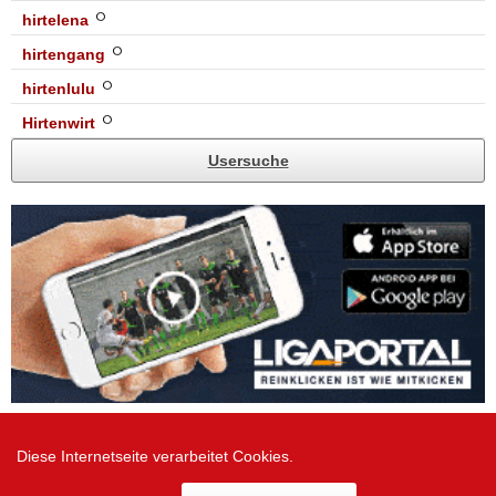
hirtelena
hirtengang
hirtenlulu
Hirtenwirt
Usersuche
Diese Internetseite verarbeitet Cookies.
Zur Desktop Version