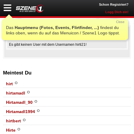
Schon Registriert?
Logg Dich ein!
Close
Das
Hauptmenu (Fotos, Events, Flirtfinder, ...)
findest du
Fehler
links oben, wenn du auf das Menuicon / Szene1 Logo tippst.
Es gibt keinen User mit dem Usernamen hirti21!
Meintest Du
hirt
hirtamadl
Hirtamadl_90
Hirtamadl1994
hirtbert
Hirte