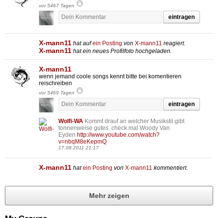
vor 5467 Tagen
eintragen
X-mann11
hat auf
ein Posting
von
X-mann11
reagiert.
X-mann11
hat ein neues Profilfoto hochgeladen.
X-mann11
wenn jemand coole songs kennt bitte bei komentieren
reischreiben
vor 5469 Tagen
eintragen
Wolfi-WA
Kommt drauf an welcher Musikstil gibt
tonnenweise gutes. check mal Woody Van
Eyden
http://www.youtube.com/watch?
v=nbqM8eKepmQ
17.08.2011 21:17
X-mann11
hat
ein Posting
von
X-mann11
kommentiert.
Mehr zeigen