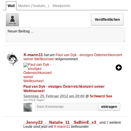
Wall
Medien (Youtube,..)
Meetpoints
X-mann11
hat am
Paul van Dyk - einziges Österreichkonzert
seiner Welttournee!
teilgenommen.
Paul van Dyk - einziges Österreichkonzert seiner
Welttournee!
Samstag, 25. Februar 2012 um 20:00
@
Schwarzl See
vor 5313 Tagen
eintragen
_Jenny22_
_Natalie_11
_SaBiinE_x3_
,
,
und
1
weitere
Leute
sind jetzt mit
X-mann11
befreundet.