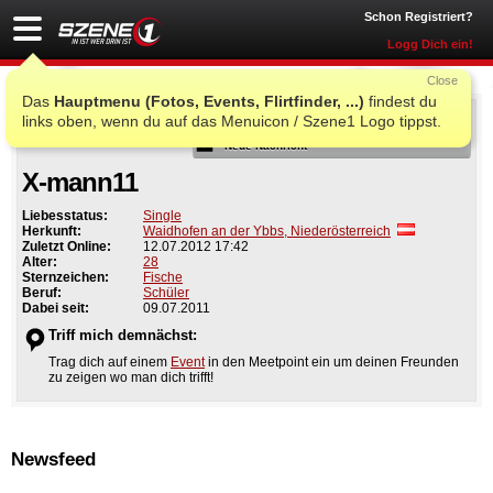
Schon Registriert?
Logg Dich ein!
Close
Das
Hauptmenu (Fotos, Events, Flirtfinder, ...)
findest du
Als Freund
links oben, wenn du auf das Menuicon / Szene1 Logo tippst.
Neue Nachricht
X-mann11
Liebesstatus:
Single
Herkunft:
Waidhofen an der Ybbs, Niederösterreich
Zuletzt Online:
12.07.2012 17:42
Alter:
28
Sternzeichen:
Fische
Beruf:
Schüler
Dabei seit:
09.07.2011
Triff mich demnächst:
Trag dich auf einem
Event
in den Meetpoint ein um deinen Freunden
zu zeigen wo man dich trifft!
Newsfeed