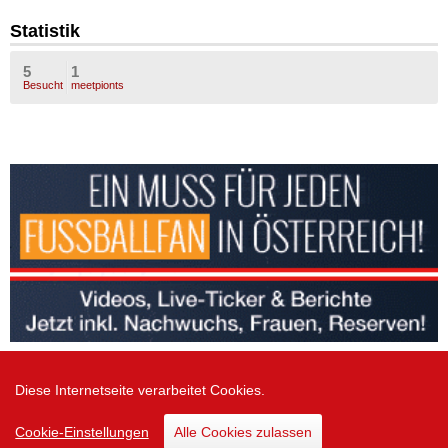
Statistik
5
1
Besucht
meetpionts
Diese Internetseite verarbeitet Cookies.
Zur Desktop Version
Cookie-Einstellungen
Alle Cookies zulassen