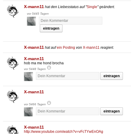
X-mann11
hat den Liebesstatus auf "
Single
" geändert.
vor 5445 Tagen
eintragen
X-mann11
hat auf
ein Posting
von
X-mann11
reagiert.
X-mann11
hob ma me hond brocha
vor 5448 Tagen
eintragen
X-mann11
             
vor 5466 Tagen
eintragen
X-mann11
http://www.youtube.com/watch?v=vFcTYwEnOAg