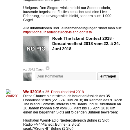
Übrigens: Den Siegern winken nicht nur Sonnenschein,
tausende begeisterte Festivalbesucher und eine Live-
Erfahrung, die unvergesslich bleibt, sondern auch 1.000 ¬
Gage!
Alle Informationen und Teilnahmebedingungen findet man auf:
https://donauinselfest.at/rock-island-contest/
Rock The Island Contest 2018 -
Donauinselfest 2018 vom 22. â 24.
Juni 2018
vor 3071 Tagen
eintragen
Wolf2016
»
35. Donauinselfest 2018
Diese Chance bietet sich auch heuer anlässlich des 35.
Donauinselfestes (22. - 24. Juni 2018) im Rahmen des 9. Rock
The Island Contests. Interessierte Bands und MusikerInnen ab
16 Jahren können sich vom 05. März bis 15. April 2018 um
einen der begehrten Slots auf folgenden Bühnen bewerben:
Flughafen Wien/Radio Niederösterreich Bühne (1 Slot)
Radio FM4/Planet.tt Bühne ( 2 Slots)
spark7/KroneHIT Bühne (1 Slot)