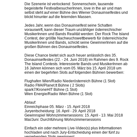
Die Szenerie ist verlockend: Sonnenschein, tausende
begeisterte FestivalbesucherInnen, love in the air und man
selbst steht auf einer Bühne des Wiener Donauinselfestes und
blickt hinunter auf die feiernden Massen.
Jedes Jahr, wenn das Donauinselfest seine Schatten
vorauswirft, kann dieser Traum unzähliger österreichischer
MusikerInnen und Bands Realität werden: Der Rock The Island
Contest, der größte Nachwuchswettbewerb für österreichische
MusikerInnen und Bands, schickt seine GewinnerInnen auf die
großen Bühnen des Donauinselfestes.
Diese Chance bietet sich auch heuer anlässlich des 35.
Donauinselfestes (22. - 24. Juni 2018) im Rahmen des 9. Rock
The Island Contests. Interessierte Bands und MusikerInnen ab
16 Jahren können sich vom 05. März bis 15. April 2018 um
einen der begehrten Slots auf folgenden Bühnen bewerben:
Flughafen Wien/Radio Niederösterreich Bühne (1 Slot)
Radio FM4/Planet.tt Bühne ( 2 Slots)
spark7/KroneHIT Bühne (1 Slot)
Wien Energie/Radio Wien Bühne (1 Slot)
Ablauf:
Einreichphase 05. März - 15. April 2018
Juryentscheidung: 16. April - 29. April 2018
Gewinnspiel Wohnzimmersessions: 15. April - 13. Mai 2018
Mai/Juni: Durchführung Wohnzimmersessions
Einfach ein oder mehrere Live-Video(s) plus Informationen
hochladen und nach Jury-Entscheidung einen der fünf zu
vergebenden Slots gewinnen!