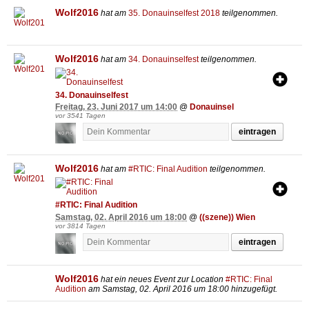
Wolf2016
hat am
35. Donauinselfest 2018
teilgenommen.
Wolf2016
hat am
34. Donauinselfest
teilgenommen.
34. Donauinselfest
Freitag, 23. Juni 2017 um 14:00
@
Donauinsel
vor 3541 Tagen
eintragen
Wolf2016
hat am
#RTIC: Final Audition
teilgenommen.
#RTIC: Final Audition
Samstag, 02. April 2016 um 18:00
@
((szene)) Wien
vor 3814 Tagen
eintragen
Wolf2016
hat ein neues Event zur Location
#RTIC: Final
Audition
am Samstag, 02. April 2016 um 18:00 hinzugefügt.