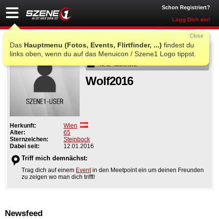
Schon Registriert?
Logg Dich ein!
Close
Das
Hauptmenu (Fotos, Events, Flirtfinder, ...)
findest du
Als Freund
links oben, wenn du auf das Menuicon / Szene1 Logo tippst.
Neue Nachricht
Wolf2016
Herkunft:
Wien
Alter:
65
Sternzeichen:
Steinbock
Dabei seit:
12.01.2016
Triff mich demnächst:
Trag dich auf einem
Event
in den Meetpoint ein um deinen Freunden
zu zeigen wo man dich trifft!
Newsfeed