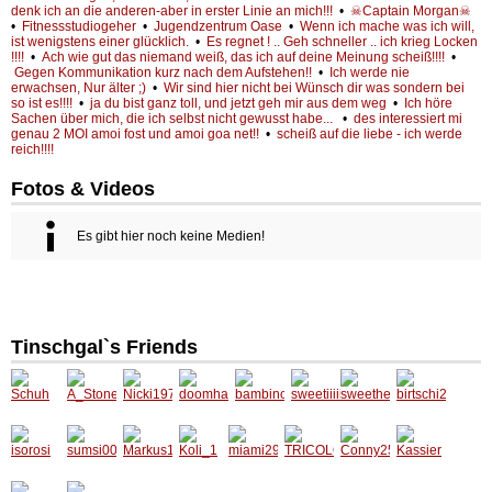
denk ich an die anderen-aber in erster Linie an mich!!!
•
☠Captain Morgan☠
•
Fitnessstudiogeher
•
Jugendzentrum Oase
•
Wenn ich mache was ich will,
ist wenigstens einer glücklich.
•
Es regnet ! .. Geh schneller .. ich krieg Locken
!!!!
•
Ach wie gut das niemand weiß, das ich auf deine Meinung scheiß!!!!
•
Gegen Kommunikation kurz nach dem Aufstehen!!
•
Ich werde nie
erwachsen, Nur älter ;)
•
Wir sind hier nicht bei Wünsch dir was sondern bei
so ist es!!!!
•
ja du bist ganz toll, und jetzt geh mir aus dem weg
•
Ich höre
Sachen über mich, die ich selbst nicht gewusst habe...
•
des interessiert mi
genau 2 MOI amoi fost und amoi goa net!!
•
scheiß auf die liebe - ich werde
reich!!!!
Fotos & Videos
Es gibt hier noch keine Medien!
Tinschgal`s Friends