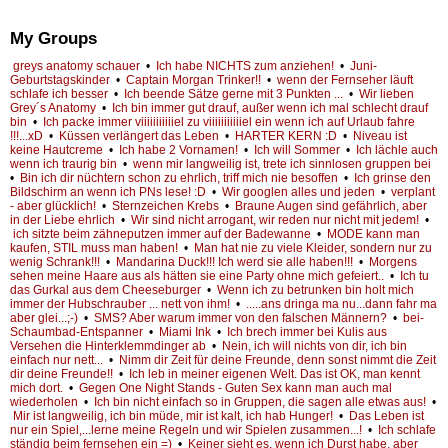
My Groups
greys anatomy schauer
•
Ich habe NICHTS zum anziehen!
•
Juni-
Geburtstagskinder
•
Captain Morgan Trinker!!
•
wenn der Fernseher läuft
schlafe ich besser
•
Ich beende Sätze gerne mit 3 Punkten ...
•
Wir lieben
Grey´s Anatomy
•
Ich bin immer gut drauf, außer wenn ich mal schlecht drauf
bin
•
Ich packe immer viiiiiiiiiiiel zu viiiiiiiiiiiel ein wenn ich auf Urlaub fahre
!!!...xD
•
Küssen verlängert das Leben
•
HARTER KERN :D
•
Niveau ist
keine Hautcreme
•
Ich habe 2 Vornamen!
•
Ich will Sommer
•
Ich lächle auch
wenn ich traurig bin
•
wenn mir langweilig ist, trete ich sinnlosen gruppen bei
•
Bin ich dir nüchtern schon zu ehrlich, triff mich nie besoffen
•
Ich grinse den
Bildschirm an wenn ich PNs lese! :D
•
Wir googlen alles und jeden
•
verplant
- aber glücklich!
•
Sternzeichen Krebs
•
Braune Augen sind gefährlich, aber
in der Liebe ehrlich
•
Wir sind nicht arrogant, wir reden nur nicht mit jedem!
•
ich sitzte beim zähneputzen immer auf der Badewanne
•
MODE kann man
kaufen, STIL muss man haben!
•
Man hat nie zu viele Kleider, sondern nur zu
wenig Schrank!!!
•
Mandarina Duck!!! Ich werd sie alle haben!!!
•
Morgens
sehen meine Haare aus als hätten sie eine Party ohne mich gefeiert..
•
Ich tu
das Gurkal aus dem Cheeseburger
•
Wenn ich zu betrunken bin holt mich
immer der Hubschrauber ... nett von ihm!
•
.....ans dringa ma nu...dann fahr ma
aber glei...;-)
•
SMS? Aber warum immer von den falschen Männern?
•
bei-
Schaumbad-Entspanner
•
Miami Ink
•
Ich brech immer bei Kulis aus
Versehen die Hinterklemmdinger ab
•
Nein, ich will nichts von dir, ich bin
einfach nur nett...
•
Nimm dir Zeit für deine Freunde, denn sonst nimmt die Zeit
dir deine Freunde!!
•
Ich leb in meiner eigenen Welt. Das ist OK, man kennt
mich dort.
•
Gegen One Night Stands - Guten Sex kann man auch mal
wiederholen
•
Ich bin nicht einfach so in Gruppen, die sagen alle etwas aus!
•
Mir ist langweilig, ich bin müde, mir ist kalt, ich hab Hunger!
•
Das Leben ist
nur ein Spiel,...lerne meine Regeln und wir Spielen zusammen...!
•
Ich schlafe
ständig beim fernsehen ein =)
•
Keiner sieht es, wenn ich Durst habe, aber