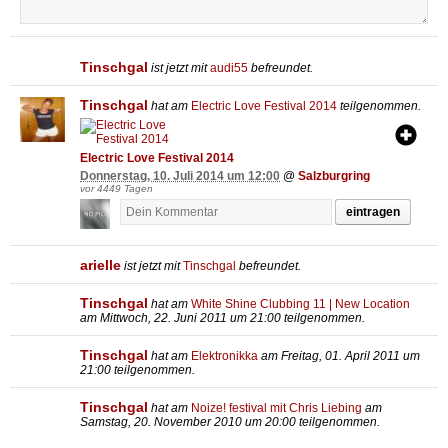
Tinschgal
ist jetzt mit
audi55
befreundet.
Tinschgal
hat am
Electric Love Festival 2014
teilgenommen.
Electric Love Festival 2014
Donnerstag, 10. Juli 2014 um 12:00
@
Salzburgring
vor 4449 Tagen
eintragen
arielle
ist jetzt mit
Tinschgal
befreundet.
Tinschgal
hat am
White Shine Clubbing 11 | New Location
am Mittwoch, 22. Juni 2011 um 21:00 teilgenommen.
Tinschgal
hat am
Elektronikka
am Freitag, 01. April 2011 um
21:00 teilgenommen.
Tinschgal
hat am
Noize! festival mit Chris Liebing
am
Samstag, 20. November 2010 um 20:00 teilgenommen.