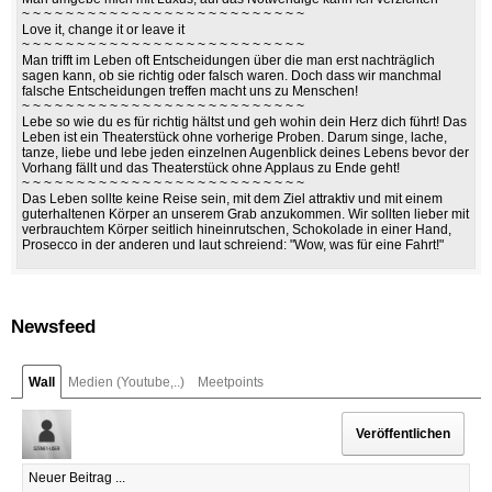
~ ~ ~ ~ ~ ~ ~ ~ ~ ~ ~ ~ ~ ~ ~ ~ ~ ~ ~ ~ ~ ~ ~ ~ ~ ~
Love it, change it or leave it
~ ~ ~ ~ ~ ~ ~ ~ ~ ~ ~ ~ ~ ~ ~ ~ ~ ~ ~ ~ ~ ~ ~ ~ ~ ~
Man trifft im Leben oft Entscheidungen über die man erst nachträglich
sagen kann, ob sie richtig oder falsch waren. Doch dass wir manchmal
falsche Entscheidungen treffen macht uns zu Menschen!
~ ~ ~ ~ ~ ~ ~ ~ ~ ~ ~ ~ ~ ~ ~ ~ ~ ~ ~ ~ ~ ~ ~ ~ ~ ~
Lebe so wie du es für richtig hältst und geh wohin dein Herz dich führt! Das
Leben ist ein Theaterstück ohne vorherige Proben. Darum singe, lache,
tanze, liebe und lebe jeden einzelnen Augenblick deines Lebens bevor der
Vorhang fällt und das Theaterstück ohne Applaus zu Ende geht!
~ ~ ~ ~ ~ ~ ~ ~ ~ ~ ~ ~ ~ ~ ~ ~ ~ ~ ~ ~ ~ ~ ~ ~ ~ ~
Das Leben sollte keine Reise sein, mit dem Ziel attraktiv und mit einem
guterhaltenen Körper an unserem Grab anzukommen. Wir sollten lieber mit
verbrauchtem Körper seitlich hineinrutschen, Schokolade in einer Hand,
Prosecco in der anderen und laut schreiend: "Wow, was für eine Fahrt!"
Newsfeed
Wall
Medien (Youtube,..)
Meetpoints