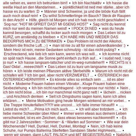
alle sehen es, wenn ich betrunken bin!!
•
Ich bin Nachtaktiv
•
Ich hasse die
weiße Haut an den Mandarinen...
•
pünktlichkeit ist ned mei stärke...aber ich
hasse es zu warten :D
•
Männer sind Schweine, ja und die blöde Kuh fällt
auch noch drauf rein!
•
Du willst Schmetterlinge im Bauch? Steck dir Raupen
in den Arsch!
•
Hilfe, gleich ist Morgen und ich hab noch nicht geschlafen!
•
Sog nur: "HOT MI GFREIT DAST MI GSENG HOST"
•
Sag nicht du kennst
mich nur weil du meinen Namen weist!
•
I POCK DI NED
•
was du heute
kannst besorgen, schaffst du locker auch noch morgen
•
Das Leben ist zu
KURZ, um anständig zu bleiben
•
ICH HABE HIN UND WIEDER DAS
BEDÜRFNIS MICH ZU BETRINKEN
•
Das Problem ist nicht der Alkohol,
sondern die frische Luft...;-)
•
man ist nie zu alt für einen adventkalender :)
•
Mein Herz ist rein, meine Gedanken schmutzig - ist das nicht putzig?
•
Erschreckend, wie lieb ich sein kann, wenn ich was will...
•
Ich komme nicht
so spät nach Hause...die Sonne geht einfach zu früh auf...
•
i sudat ned, i sog
jo nur!
•
Ich hasse langsam-latscher und im-weg-rumsteher!!!
•
RECHTS is´s
Gas! Oida! ...reeeechts!!!
•
Das Leben ist zu kurz um langsame musik zu
hören
•
Ich leiste meinen Pflanzen aktive Sterbehilfe
•
Warum ich nicht mit dir
schlafen will ? Ich bin geil, aber nicht VERZWEIFELT ...
•
ÖSTERREICH den
ÖSTERREICHERN!!!!!!!!!!!
•
Es könnte alles so einfach sein . . . ist es aber
nicht
•
Moderne Frauen haben einen Vibrator....Kluge Frauen haben eine
Sexbeziehung
•
Ich bin nicht nachtragend - ich vergesse nur nichts!
•
Nein ,
ich bin nicht böse ... ich bin nur manchmal nicht ganz nett !
•
lächeln ... nicken
... und Arschloch denken
•
Seit ich Dingsbums sagen kann, kann ich alles
erklären....
•
Meine Motivation ging heute Morgen winkend an mir vorbei...
•
Die Treppe hinuterfallen?!?!?! wie uncool.... ich falle immer hinauf!!!
•
.....
Liebst du mich?......Prima ich mich auch.......
•
Ich will aber trotzdem ...
•
Ich
liebe meine Schwester über Alles!
•
Immer wenn etwas aus deinem Leben
verschwindet, ist es ein Zeichen, dass etwas besseres nachkommt!!!
•
--Es
gibt nur 2 Jahreszeiten: ~Sommer~ & ~Warten auf Sommer~
•
Wie war dein
Wochenende? Hell, Dunkel, Hell, Dunkel, Montag!
•
Nein, ich hab keine
Schuhe, nur Pumps Ballerina Stiefletten Sandalen Stiefel HighHeels,.....
•
wenn wir singen, dann LAUT, FALSCH und MIT BEGEISTERUNG
•
Natürlich