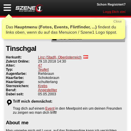
Schon Registriert?
Logg Dich ein!
Close
Das
Hauptmenu (Fotos, Events, Flirtfinder, ...)
findest du
Als Freund
links oben, wenn du auf das Menuicon / Szene1 Logo tippst.
Neue Nachricht
Tinschgal
Herkunft:
Linz (Stadt), Oberösterreich
Zuletzt Online:
29.10.2018 14:30
Alter:
47
Typ:
Teuferl
Augenfarbe:
Rehbraun
Haarfarbe:
Schokobraun
Haarlänge:
schulterlang
Sternzeichen:
Krebs
Beruf:
Angestellter
Dabei seit:
05.05.2003
Triff mich demnächst:
Trag dich auf einem
Event
in den Meetpoint ein um deinen Freunden
zu zeigen wo man dich trifft!
About me
Man umgebe mich mit Luxus, auf das Notwendige kann ich verzichten