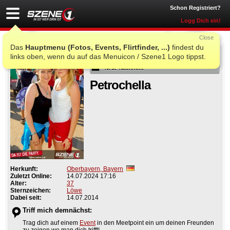
Schon Registriert?
Logg Dich ein!
Close
Das
Hauptmenu (Fotos, Events, Flirtfinder, ...)
findest du
Als Freund
links oben, wenn du auf das Menuicon / Szene1 Logo tippst.
Neue Nachricht
Petrochella
Herkunft:
Oberbayern, Bayern
Zuletzt Online:
14.07.2024 17:16
Alter:
37
Sternzeichen:
Löwe
Dabei seit:
14.07.2014
Triff mich demnächst:
Trag dich auf einem
Event
in den Meetpoint ein um deinen Freunden