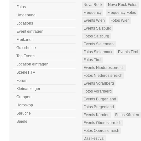
Nova Rock
Nova Rock Fotos
Fotos
Frequency
Frequency Fotos
Umgebung
Events Wien
Fotos Wien
Locations
Events Salzburg
Event eintragen
Fotos Salzburg
Freikarten
Events Steiermark
Gutscheine
Fotos Steiermark
Events Tirol
Top Events
Fotos Tirol
Location eintragen
Events Niederösterreich
Szene1.TV
Fotos Niederösterreich
Forum
Events Vorarlberg
Kleinanzeiger
Fotos Vorarlberg
Gruppen
Events Burgenland
Horoskop
Fotos Burgenland
Sprüche
Events Kärnten
Fotos Kärnten
Spiele
Events Oberösterreich
Fotos Oberösterreich
Das Festival