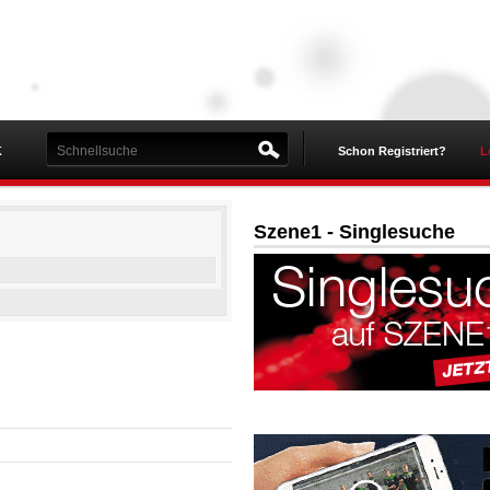
K
Schon Registriert?
L
Szene1 - Singlesuche