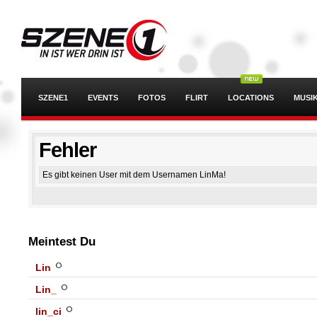
SZENE1
EVENTS
FOTOS
FLIRT
LOCATIONS
MUSI
Fehler
Es gibt keinen User mit dem Usernamen LinMa!
Meintest Du
Lin
Lin_
lin_ci