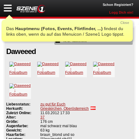
Schon Registriert?
Logg Dich ein!
Close
Das
Hauptmenu (Fotos, Events, Flirtfinder, ...)
findest du
Als Freund
links oben, wenn du auf das Menuicon / Szene1 Logo tippst.
Neue Nachricht
Daweeed
Liebesstatus:
zu gut für Euch
Herkunft:
Grieskirchen, Oberösterreich
Zuletzt Online:
11.03.2012 17:33
Alter:
37
Größe:
176 cm
Augenfarbe:
mal schwarz mal blau
Gewicht:
63 kg
Haarfarbe:
braun_blond und so
Location:
***neumarkt city***