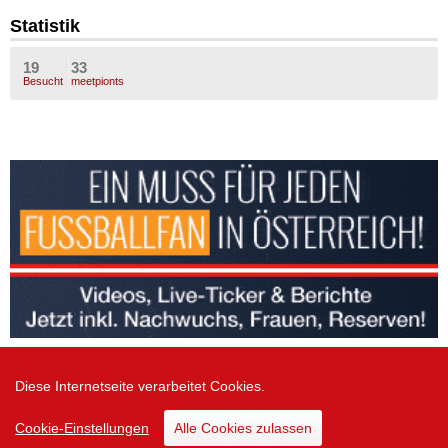
Statistik
19
33
Besucht
meetpionts
Diese Internetseite verarbeitet Cookies.
Zur Desktop Version
Cookie-Einstellungen
Alle Cookies zulassen