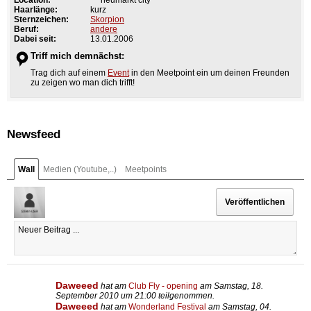
Haarlänge:
kurz
Sternzeichen:
Skorpion
Beruf:
andere
Dabei seit:
13.01.2006
Triff mich demnächst:
Trag dich auf einem
Event
in den Meetpoint ein um deinen Freunden
zu zeigen wo man dich trifft!
Newsfeed
Wall
Medien (Youtube,..)
Meetpoints
Daweeed
hat am
Club Fly - opening
am Samstag, 18.
September 2010 um 21:00 teilgenommen.
Daweeed
hat am
Wonderland Festival
am Samstag, 04.