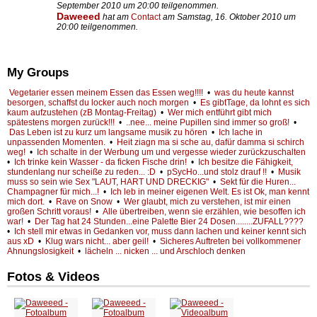
September 2010 um 20:00 teilgenommen.
Daweeed
hat am
Contact
am Samstag, 16. Oktober 2010 um
20:00 teilgenommen.
My Groups
Vegetarier essen meinem Essen das Essen weg!!!!
•
was du heute kannst
besorgen, schaffst du locker auch noch morgen
•
Es gibtTage, da lohnt es sich
kaum aufzustehen (zB Montag-Freitag)
•
Wer mich entführt gibt mich
spätestens morgen zurück!!!
•
..nee... meine Pupillen sind immer so groß!
•
Das Leben ist zu kurz um langsame musik zu hören
•
Ich lache in
unpassenden Momenten.
•
Heit ziagn ma si sche au, dafür damma si schirch
weg!
•
Ich schalte in der Werbung um und vergesse wieder zurückzuschalten
•
Ich trinke kein Wasser - da ficken Fische drin!
•
Ich besitze die Fähigkeit,
stundenlang nur scheiße zu reden... :D
•
pSycHo...und stolz drauf !!
•
Musik
muss so sein wie Sex "LAUT, HART UND DRECKIG"
•
Sekt für die Huren...
Champagner für mich...!
•
Ich leb in meiner eigenen Welt. Es ist Ok, man kennt
mich dort.
•
Rave on Snow
•
Wer glaubt, mich zu verstehen, ist mir einen
großen Schritt voraus!
•
Alle übertreiben, wenn sie erzählen, wie besoffen ich
war!
•
Der Tag hat 24 Stunden...eine Palette Bier 24 Dosen........ZUFALL????
•
Ich stell mir etwas in Gedanken vor, muss dann lachen und keiner kennt sich
aus xD
•
Klug wars nicht... aber geil!
•
Sicheres Auftreten bei vollkommener
Ahnungslosigkeit
•
lächeln ... nicken ... und Arschloch denken
Fotos & Videos