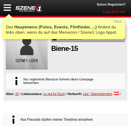
Schon Registriert?
Logg Dich ein!
Close
Das
Hauptmenu (Fotos, Events, Flirtfinder, ...)
findest du
Als Freund
links oben, wenn du auf das Menuicon / Szene1 Logo tippst.
Neue Nachricht
Biene-15
Nur registrierte Benutzer können diese Userpage
betrachten.
Alter:
32
/
Liebesstatus:
zu gut für Euch
/
Herkunft:
Linz, Oberösterreich
/
Nur Freunde dürfen meine Timeline einsehen