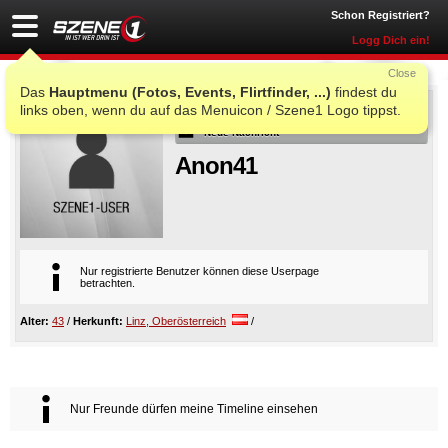
Schon Registriert?
Logg Dich ein!
Close
Das
Hauptmenu (Fotos, Events, Flirtfinder, ...)
findest du
Als Freund
links oben, wenn du auf das Menuicon / Szene1 Logo tippst.
Neue Nachricht
Anon41
Nur registrierte Benutzer können diese Userpage
betrachten.
Alter:
43
/
Herkunft:
Linz, Oberösterreich
/
Nur Freunde dürfen meine Timeline einsehen