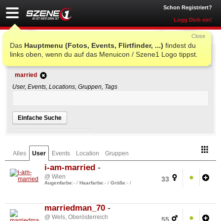
Schon Registriert?
Logg Dich ein!
Close
Das
Hauptmenu (Fotos, Events, Flirtfinder, ...)
findest du
Einfache Suche
links oben, wenn du auf das Menuicon / Szene1 Logo tippst.
married
User, Events, Locations, Gruppen, Tags
Einfache Suche
Alles
User
Events
Location
Gruppen
i-am-married
-
@ Wien
33
Augenfarbe
:
-
/
Haarfarbe
:
-
/
Größe
:
-
/
marriedman_70
-
@ Wels, Oberösterreich
55