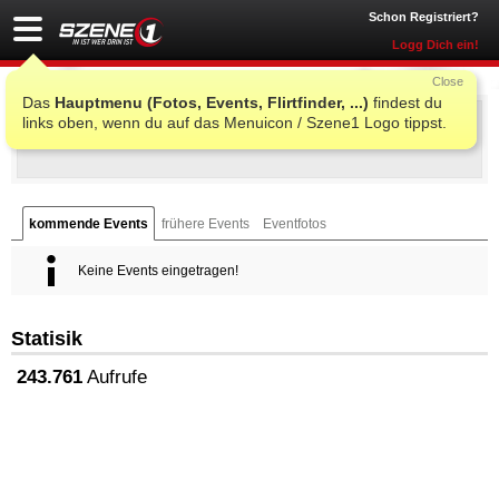
Schon Registriert?
Logg Dich ein!
Close
Das
Hauptmenu (Fotos, Events, Flirtfinder, ...)
findest du
Baby'O
links oben, wenn du auf das Menuicon / Szene1 Logo tippst.
Neudorf 160
,
8262
-
Ilz/Fürstenfeld
kommende Events
frühere Events
Eventfotos
Keine Events eingetragen!
Statisik
243.761
Aufrufe