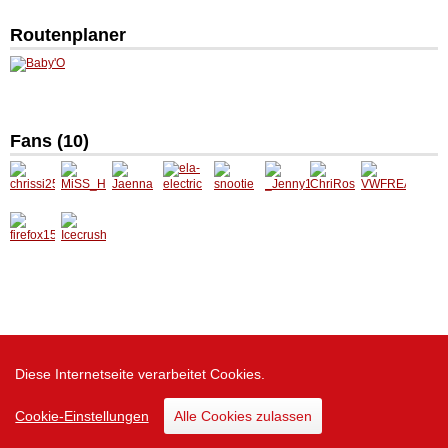
Routenplaner
Fans (10)
chrissi
MiSS_H
Jaenna
ela-
snootie
_Jenny
ChriRo
VWFRE
258
ardStyl
electric
1991_
si
AK198
e
6
firefox1
Icecrus
52
her
Diese Internetseite verarbeitet Cookies.
Zur Desktop Version
Cookie-Einstellungen
Alle Cookies zulassen