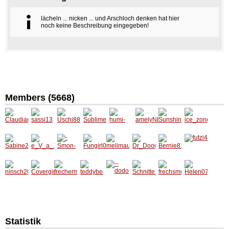
lächeln ... nicken ... und Arschloch denken hat hier
noch keine Beschreibung eingegeben!
Members (5668)
Claudia
sassi13
Uschi8
Sublim
humi-
amelyN
Sunshi
ice_zon
mausal
8
e
EW
ne1984
e
Sabine
e_V_a_
-Smon-
Fungirl
melima
Dr_Doo
Bernie8
futzi4
2802
1985
01
us19
m
1
ninsch2
Covergi
frecher
teddyb
--dodo
Schnitt
frechs
Helen0
0
rl_1990
mann
ear180
e_06
mensc
709
8
h
Statistik