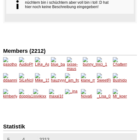
nüchtern bin i schüchtern aber voll bin i toll :D hat
hier noch keine Beschreibung eingegeben!
Members (2212)
gasoth
AudioP
LiKe_A
blue_ba
sxsse-
bunny_
nici_1
Chatter
oma
hile
shLee
er_mau
maus
teuferl
maus1
sal002
3
ddaanni
SiLeNci
Mike_1
hauzyy
I_am_fr
klane_
SweetFl
Bushid
i01
Ma
516
y__199
om_Au
miChii
ower01
o_88
1
stria
kimberl
doppla1
xxvikix
maxal1
_ina
Nova6
_Lisa_0
Mr_koe
y16021
988
x
6
1
rbler
3
Statistik
5
4
2212