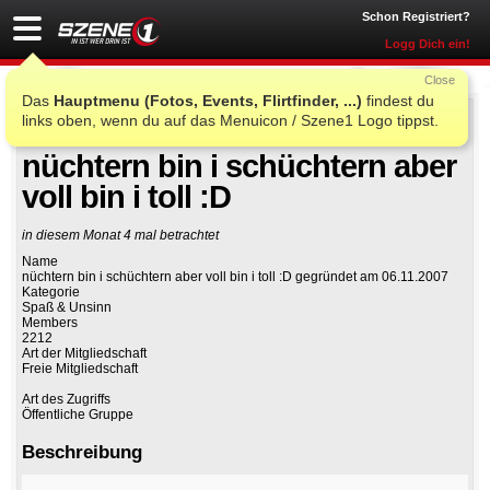
Schon Registriert?
Logg Dich ein!
Close
Das
Hauptmenu (Fotos, Events, Flirtfinder, ...)
findest du
links oben, wenn du auf das Menuicon / Szene1 Logo tippst.
Auf Facebook teilen
Gruppe beitreten
nüchtern bin i schüchtern aber
voll bin i toll :D
in diesem Monat 4 mal betrachtet
Name
nüchtern bin i schüchtern aber voll bin i toll :D gegründet am 06.11.2007
Kategorie
Spaß & Unsinn
Members
2212
Art der Mitgliedschaft
Freie Mitgliedschaft
Art des Zugriffs
Öffentliche Gruppe
Beschreibung