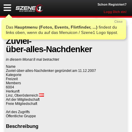
Schon Registriert?
Logg Dich ein!
Close
Das
Hauptmenu (Fotos, Events, Flirtfinder, ...)
findest du
links oben, wenn du auf das Menuicon / Szene1 Logo tippst.
Auf Facebook teilen
Gruppe beitreten
Zuviel-
über-alles-Nachdenker
in diesem Monat 8 mal betrachtet
Name
Zuviel-über-alles-Nachdenker gegründet am 11.12.2007
Kategorie
Freizeit
Members
6004
Herkunft
Linz, Oberösterreich
Art der Mitgliedschaft
Freie Mitgliedschaft
Art des Zugriffs
Öffentliche Gruppe
Beschreibung