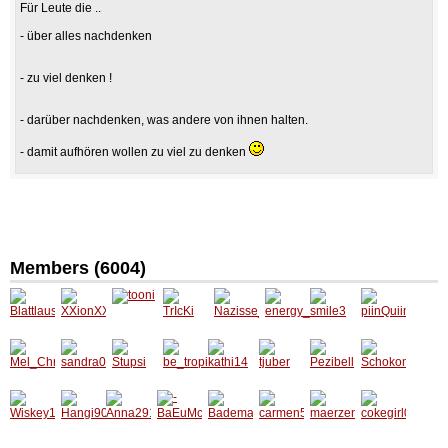
Für Leute die ..
- über alles nachdenken
- zu viel denken !
- darüber nachdenken, was andere von ihnen halten.
- damit aufhören wollen zu viel zu denken
Members (6004)
Blattlau
XXionX
tooni
TrIcKi
Naziss
energy
smile3
piinQuii
s
X
e_94
_lady
ng_baB
ii
Mel_Ch
sandra
Stupsi
be_trop
kathi14
tjuber
Pezibell
Schoko
rissy
00
ical
muffel
Wiskey
Hangi9
Anna29
-
Badem
carmen
maerze
cokegir