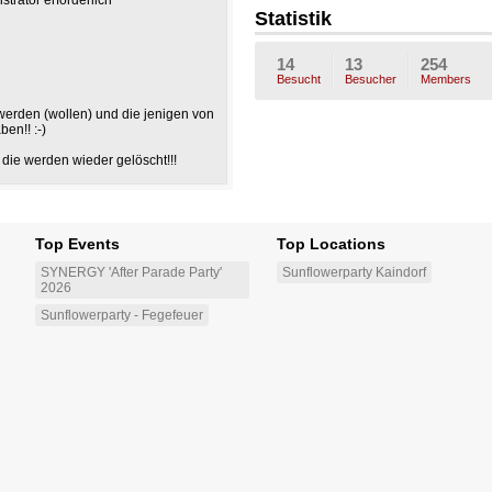
trator erforderlich
tzi
WA
4H
b
Statistik
14
13
254
Besucht
Besucher
Members
s werden (wollen) und die jenigen von
en!! :-)
die werden wieder gelöscht!!!
Top Events
Top Locations
SYNERGY 'After Parade Party'
Sunflowerparty Kaindorf
2026
Sunflowerparty - Fegefeuer