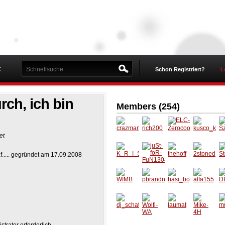
K
Schon Registriert?
L
rch, ich bin
Members (254)
et
crazma
rich200
ELC-
kusco_
S
n
Zeroco
k
af..... gegründet am 17.09.2008
ol_0C
K_R_I_
juSt-
thehoff
2stone
St
S_S_I
foR-
d
FuN130
4
WIMB
pbrand
hasi_bo
alfa155
D
ner
y
5
dj_scha
Wolfi-
laumat
Mike-
m