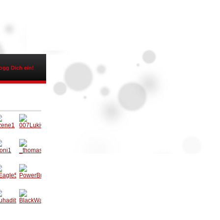
ogg Dich ein!
zene1
007Luki
007
oni1
_thoma
ss_
Eagle
PowerB
uller
uhadi
BlackW