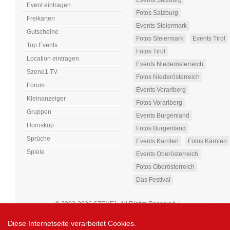
Events Salzburg
Event eintragen
Fotos Salzburg
Freikarten
Events Steiermark
Gutscheine
Fotos Steiermark
Events Tirol
Top Events
Fotos Tirol
Location eintragen
Events Niederösterreich
Szene1.TV
Fotos Niederösterreich
Forum
Events Vorarlberg
Kleinanzeiger
Fotos Vorarlberg
Gruppen
Events Burgenland
Horoskop
Fotos Burgenland
Sprüche
Events Kärnten
Fotos Kärnten
Spiele
Events Oberösterreich
Fotos Oberösterreich
Das Festival
© 2003-2026 SZENE1. All Rights Reserved
|
Cookie-Einstellu
Diese Internetseite verarbeitet Cookies.