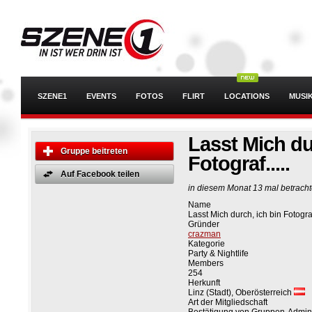
SZENE1
EVENTS
FOTOS
FLIRT
LOCATIONS
MUSI
Lasst Mich du
Gruppe beitreten
Fotograf.....
Auf Facebook teilen
in diesem Monat 13 mal betracht
Name
Lasst Mich durch, ich bin Fotogr
Gründer
crazman
Kategorie
Party & Nightlife
Members
254
Herkunft
Linz (Stadt), Oberösterreich
Art der Mitgliedschaft